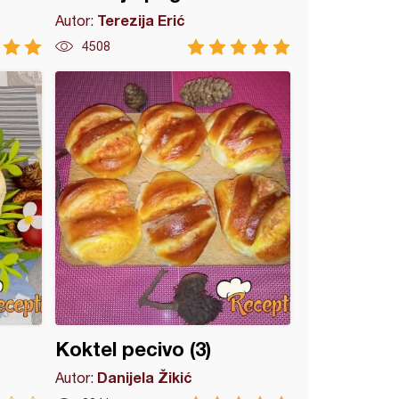
Terezija Erić
Autor:
4508
Koktel pecivo (3)
Danijela Žikić
Autor: