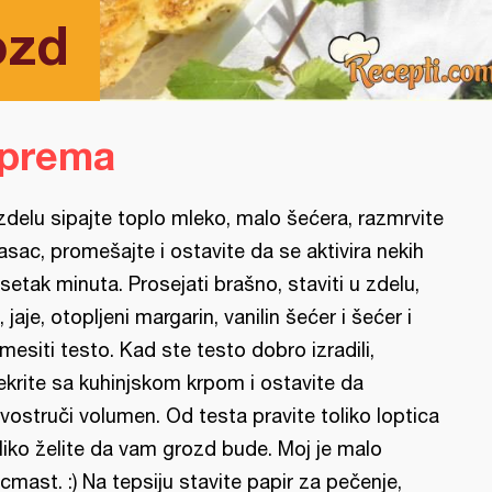
ozd
iprema
zdelu sipajte toplo mleko, malo šećera, razmrvite
asac, promešajte i ostavite da se aktivira nekih
setak minuta. Prosejati brašno, staviti u zdelu,
, jaje, otopljeni margarin, vanilin šećer i šećer i
mesiti testo. Kad ste testo dobro izradili,
ekrite sa kuhinjskom krpom i ostavite da
vostruči volumen. Od testa pravite toliko loptica
liko želite da vam grozd bude. Moj je malo
cmast. :) Na tepsiju stavite papir za pečenje,