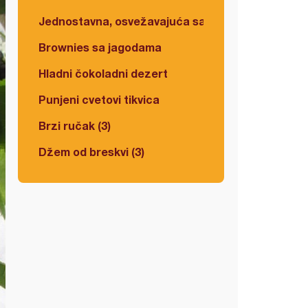
Jednostavna, osvežavajuća salata
Brownies sa jagodama
Hladni čokoladni dezert
Punjeni cvetovi tikvica
Brzi ručak (3)
Džem od breskvi (3)