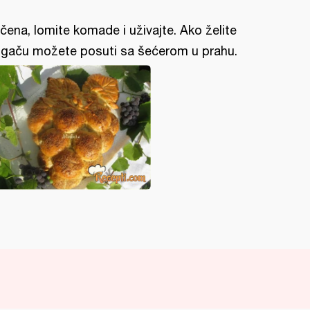
čena, lomite komade i uživajte. Ako želite
gaču možete posuti sa šećerom u prahu.