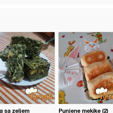
a sa zeljem
Punjene mekike (2)