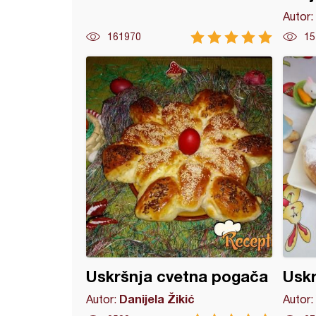
Autor:
161970
15
l pecivo (3)
Uskršnja cvetna pogača
Uskr
Danijela Žikić
Autor:
Autor: