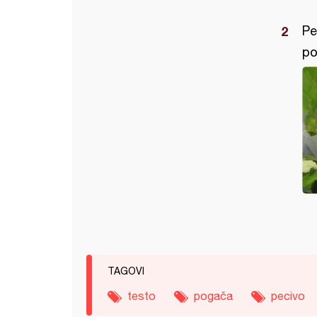
Pe
po
TAGOVI
testo
pogača
pecivo