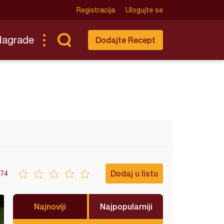
Registracija
Ulogujte se
Nagrade
Dodajte Recept
Dodaj u listu
74
Najnoviji
Najpopularniji