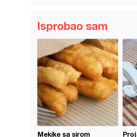
Isprobao sam
nja pogača
Mekike sa sirom
Proj