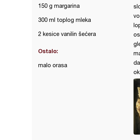
150 g margarina
sl
vo
300 ml toplog mleka
lo
2 kesice vanilin šećera
os
gl
Ostalo:
ma
da
malo orasa
ok