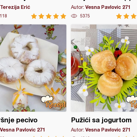
Terezija Erić
Vesna Pavlovic 271
Autor:
118
5375
šnje pecivo
Pužići sa jogurtom
Vesna Pavlovic 271
Vesna Pavlovic 271
Autor: