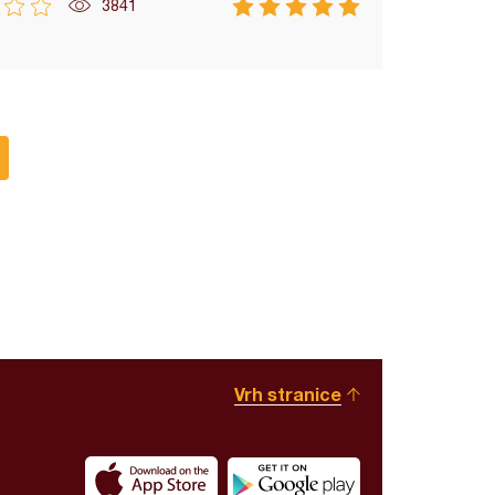
3841
Vrh stranice