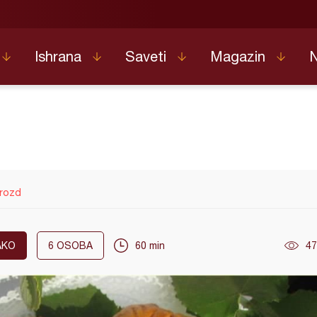
Ishrana
Saveti
Magazin
rozd
AKO
6
OSOBA
60 min
47