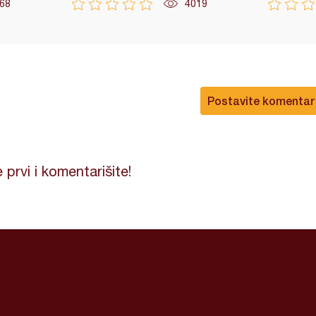
68
4019
Postavite komentar
 prvi i komentarišite!