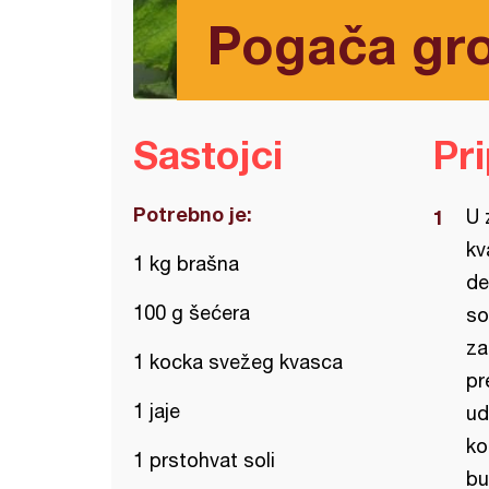
Pogača gr
Sastojci
Pr
Potrebno je:
U 
kv
1 kg brašna
de
100 g šećera
so
za
1 kocka svežeg kvasca
pr
1 jaje
ud
ko
1 prstohvat soli
bu