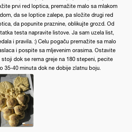
ožite prvi red loptica, premažite malo sa mlakom
dom, da se loptice zalepe, pa složite drugi red
ptica, da popunite praznine, oblikujte grozd. Od
tatka testa napravite listove. Ja sam uzela list,
edala i pravila. :) Celu pogaču premažite sa malo
slaca i pospite sa mljevenim orasima. Ostavite
 stoji dok se rerna greje na 180 stepeni, pecite
o 35-40 minuta dok ne dobije zlatnu boju.