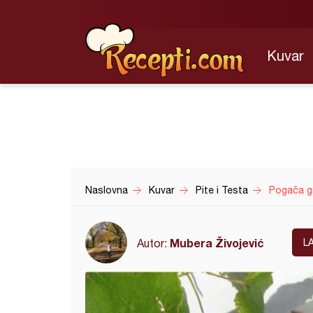
Kuvar
Naslovna
Kuvar
Pite i Testa
Pogača g
Mubera Živojević
Autor:
L