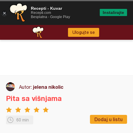
Recepti - Kuvar
Instalirajte
Recepti.com
Besplatna - Google Play
Ulogujte se
jelena nikolic
Autor:
Pita sa višnjama
Dodaj u listu
60 min