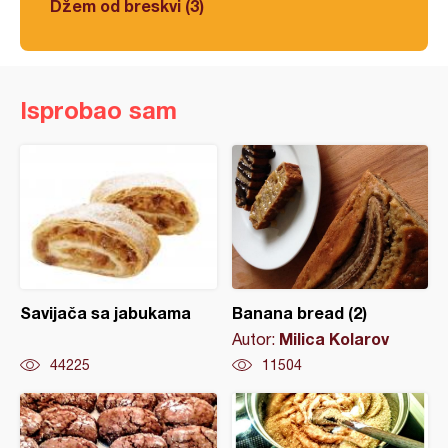
Džem od breskvi (3)
Isprobao sam
Savijača sa jabukama
Banana bread (2)
Milica Kolarov
Autor:
44225
11504