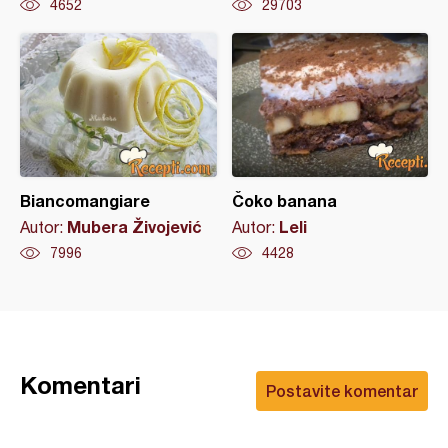
4652
29703
Biancomangiare
Čoko banana
Mubera Živojević
Leli
Autor:
Autor:
7996
4428
Komentari
Postavite komentar