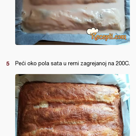
Peći oko pola sata u rerni zagrejanoj na 200C.