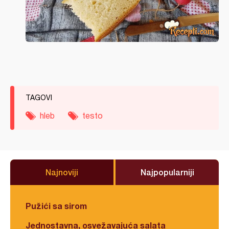
TAGOVI
hleb
testo
Najnoviji
Najpopularniji
Pužići sa sirom
Jednostavna, osvežavajuća salata