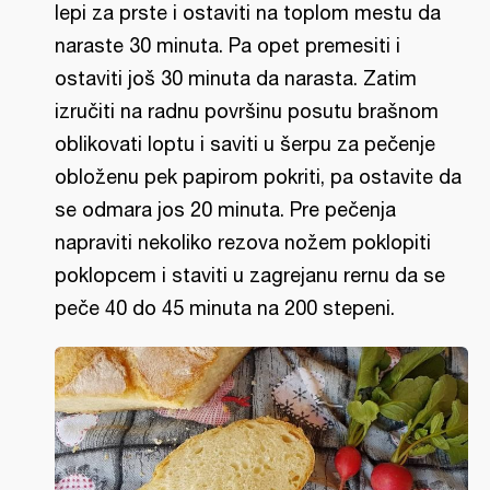
lepi za prste i ostaviti na toplom mestu da
naraste 30 minuta. Pa opet premesiti i
ostaviti još 30 minuta da narasta. Zatim
izručiti na radnu površinu posutu brašnom
oblikovati loptu i saviti u šerpu za pečenje
obloženu pek papirom pokriti, pa ostavite da
se odmara jos 20 minuta. Pre pečenja
napraviti nekoliko rezova nožem poklopiti
poklopcem i staviti u zagrejanu rernu da se
peče 40 do 45 minuta na 200 stepeni.