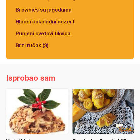
Brownies sa jagodama
Hladni čokoladni dezert
Punjeni cvetovi tikvica
Brzi ručak (3)
Isprobao sam