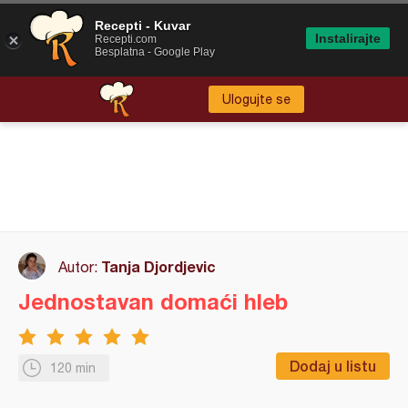
Recepti - Kuvar
Instalirajte
Recepti.com
Besplatna - Google Play
Ulogujte se
Tanja Djordjevic
Autor:
Jednostavan domaći hleb
Dodaj u listu
120 min