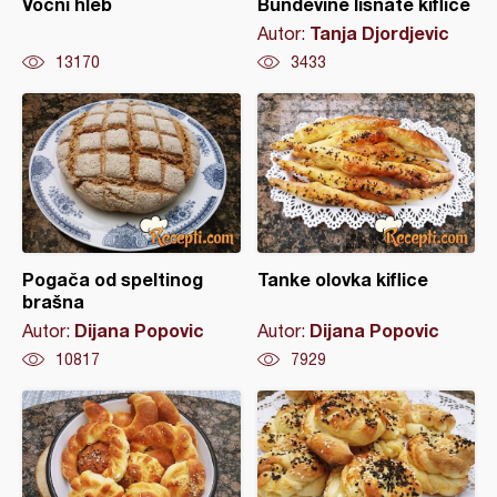
Voćni hleb
Bundevine lisnate kiflice
Tanja Djordjevic
Autor:
13170
3433
Pogača od speltinog
Tanke olovka kiflice
brašna
Dijana Popovic
Dijana Popovic
Autor:
Autor:
10817
7929