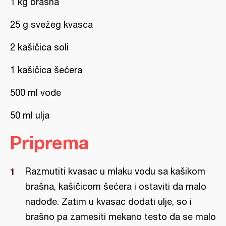
1 kg brašna
25 g svežeg kvasca
2 kašičica soli
1 kašičica šećera
500 ml vode
50 ml ulja
Priprema
Razmutiti kvasac u mlaku vodu sa kašikom
brašna, kašičicom šećera i ostaviti da malo
nadođe. Zatim u kvasac dodati ulje, so i
brašno pa zamesiti mekano testo da se malo