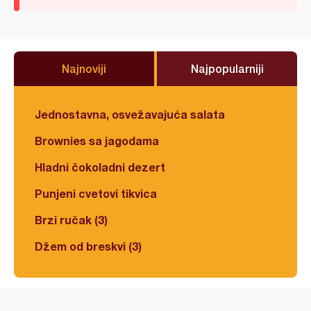
Najnoviji
Najpopularniji
Jednostavna, osvežavajuća salata
Brownies sa jagodama
Hladni čokoladni dezert
Punjeni cvetovi tikvica
Brzi ručak (3)
Džem od breskvi (3)