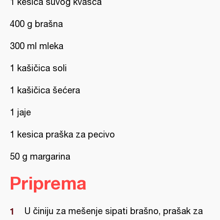
1 kesica suvog kvasca
400 g brašna
300 ml mleka
1 kašičica soli
1 kašičica šećera
1 jaje
1 kesica praška za pecivo
50 g margarina
Priprema
U činiju za mešenje sipati brašno, prašak za