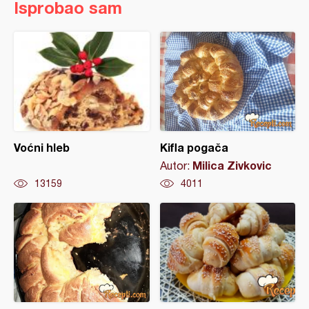
Isprobao sam
Voćni hleb
Kifla pogača
Milica Zivkovic
Autor:
13159
4011