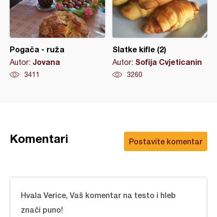
Pogača - ruža
Slatke kifle (2)
Jovana
Sofija Cvjeticanin
Autor:
Autor:
3411
3260
Komentari
Postavite komentar
Hvala Verice, Vaš komentar na testo i hleb
znači puno!