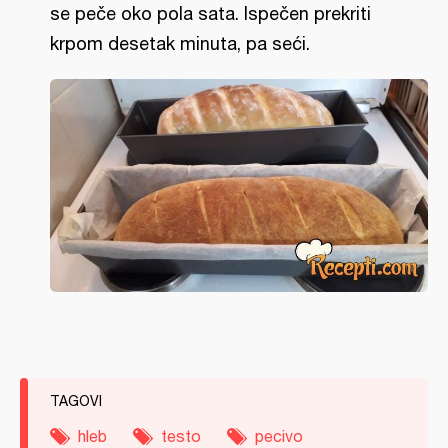
se peče oko pola sata. Ispečen prekriti
krpom desetak minuta, pa seći.
TAGOVI
hleb
testo
pecivo