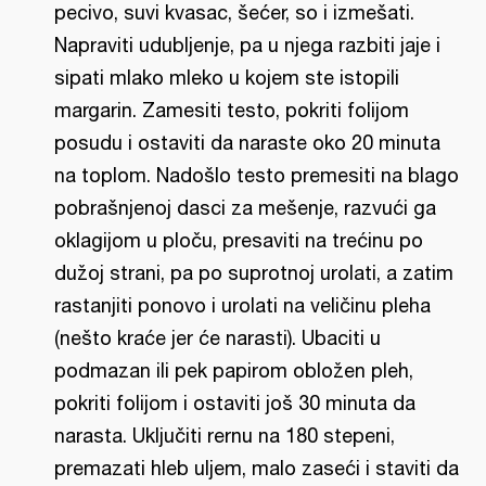
pecivo, suvi kvasac, šećer, so i izmešati.
Napraviti udubljenje, pa u njega razbiti jaje i
sipati mlako mleko u kojem ste istopili
margarin. Zamesiti testo, pokriti folijom
posudu i ostaviti da naraste oko 20 minuta
na toplom. Nadošlo testo premesiti na blago
pobrašnjenoj dasci za mešenje, razvući ga
oklagijom u ploču, presaviti na trećinu po
dužoj strani, pa po suprotnoj urolati, a zatim
rastanjiti ponovo i urolati na veličinu pleha
(nešto kraće jer će narasti). Ubaciti u
podmazan ili pek papirom obložen pleh,
pokriti folijom i ostaviti još 30 minuta da
narasta. Uključiti rernu na 180 stepeni,
premazati hleb uljem, malo zaseći i staviti da