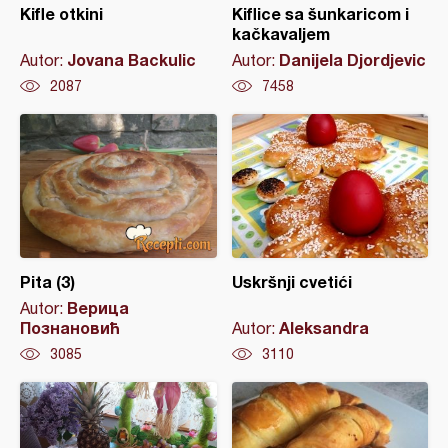
Kifle otkini
Kiflice sa šunkaricom i
kačkavaljem
Jovana Backulic
Danijela Djordjevic
Autor:
Autor:
2087
7458
Pita (3)
Uskršnji cvetići
Верица
Autor:
Познановић
Aleksandra
Autor:
3085
3110