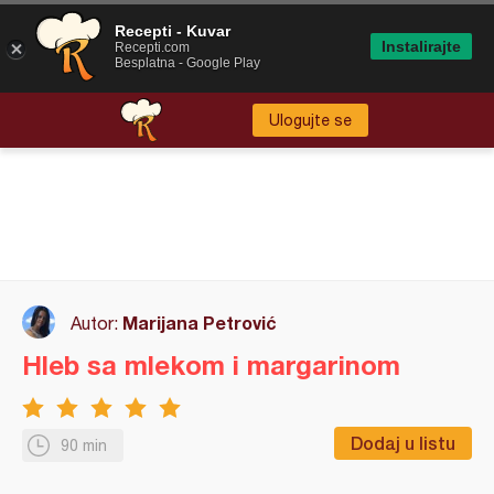
Recepti - Kuvar
Instalirajte
Recepti.com
Besplatna - Google Play
Ulogujte se
Marijana Petrović
Autor:
Hleb sa mlekom i margarinom
Dodaj u listu
90 min