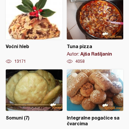
Voćni hleb
Tuna pizza
Ajša Rašljanin
Autor:
13171
4058
Somuni (7)
Integralne pogačice sa
čvarcima