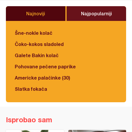
Najnoviji
Najpopularniji
Šne-nokle kolač
Čoko-kokos sladoled
Galete Bakin kolač
Pohovane pečene paprike
Americke palačinke (30)
Slatka fokača
Isprobao sam