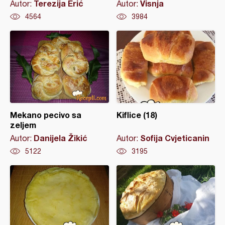
Terezija Erić
Visnja
Autor:
Autor:
4564
3984
Mekano pecivo sa
Kiflice (18)
zeljem
Danijela Žikić
Sofija Cvjeticanin
Autor:
Autor:
5122
3195