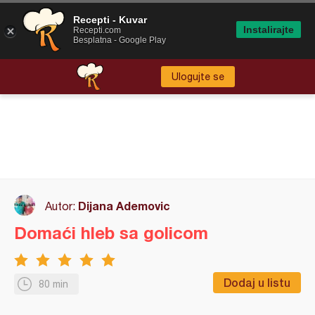
Recepti - Kuvar
Instalirajte
Recepti.com
Besplatna - Google Play
Ulogujte se
Dijana Ademovic
Autor:
Domaći hleb sa golicom
Dodaj u listu
80 min