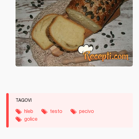
TAGOVI
hleb
testo
pecivo
golice