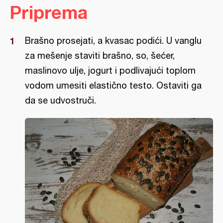
Priprema
Brašno prosejati, a kvasac podići. U vanglu
za mešenje staviti brašno, so, šećer,
maslinovo ulje, jogurt i podlivajući toplom
vodom umesiti elastično testo. Ostaviti ga
da se udvostruči.