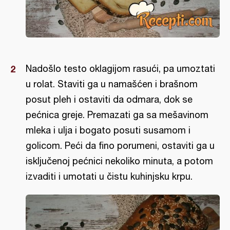
Nadošlo testo oklagijom rasući, pa umoztati
u rolat. Staviti ga u namašćen i brašnom
posut pleh i ostaviti da odmara, dok se
pećnica greje. Premazati ga sa mešavinom
mleka i ulja i bogato posuti susamom i
golicom. Peći da fino porumeni, ostaviti ga u
isključenoj pećnici nekoliko minuta, a potom
izvaditi i umotati u čistu kuhinjsku krpu.