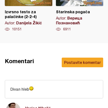
Izvrsno testo za
Starinska pogača
palačinke (2-2-4)
Верица
Autor:
Danijela Žikić
Познановић
Autor:
10151
6911
Komentari
Postavite komentar
Divan hleb