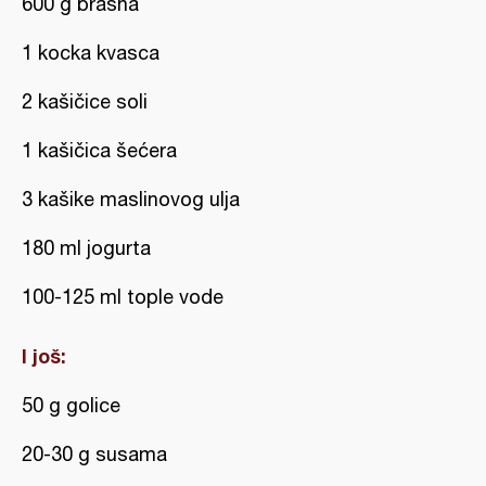
600 g brašna
1 kocka kvasca
2 kašičice soli
1 kašičica šećera
3 kašike maslinovog ulja
180 ml jogurta
100-125 ml tople vode
I još:
50 g golice
20-30 g susama