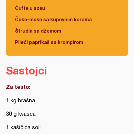
Ćufte u sosu
Čoko-moko sa kupovnim korama
Štrudla sa džemom
Pileći paprikaš sa krompirom
Sastojci
Za testo:
1 kg brašna
30 g kvasca
1 kašičica soli