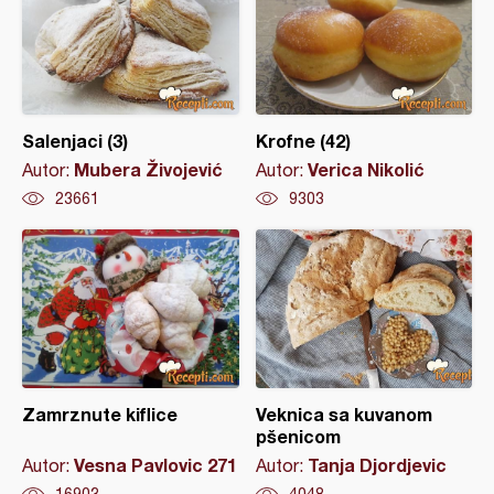
Salenjaci (3)
Krofne (42)
Mubera Živojević
Verica Nikolić
Autor:
Autor:
23661
9303
Zamrznute kiflice
Veknica sa kuvanom
pšenicom
Vesna Pavlovic 271
Tanja Djordjevic
Autor:
Autor: