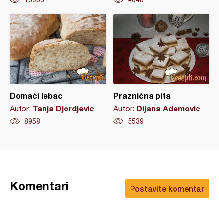
16903
4048
Domaći lebac
Praznična pita
Tanja Djordjevic
Dijana Ademovic
Autor:
Autor:
8958
5539
Komentari
Postavite komentar