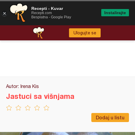
Recepti - Kuvar
Instalirajte
Recepti.com
Besplatna - Google Play
Ulogujte se
Autor: Irena Kis
Jastuci sa višnjama
Dodaj u listu