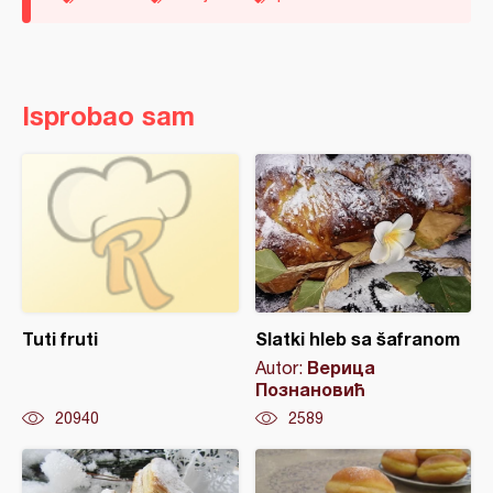
Isprobao sam
Tuti fruti
Slatki hleb sa šafranom
Верица
Autor:
Познановић
20940
2589