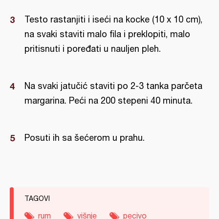
Testo rastanjiti i iseći na kocke (10 x 10 cm),
na svaki staviti malo fila i preklopiti, malo
pritisnuti i poređati u nauljen pleh.
Na svaki jatučić staviti po 2-3 tanka parčeta
margarina. Peći na 200 stepeni 40 minuta.
Posuti ih sa šećerom u prahu.
TAGOVI
rum
višnje
pecivo