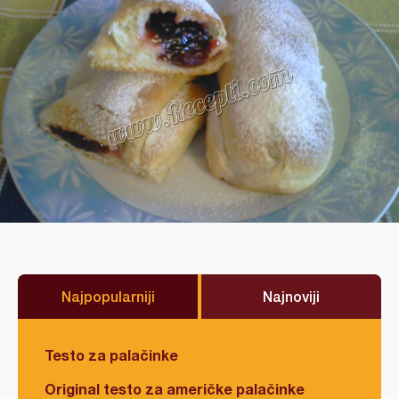
Najpopularniji
Najnoviji
Testo za palačinke
Original testo za američke palačinke