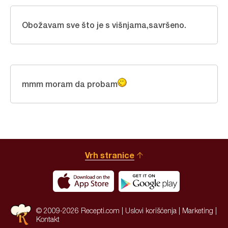
Obožavam sve što je s višnjama,savršeno.
mmm moram da probam
Vrh stranice
© 2009-2026 Recepti.com |
Uslovi korišćenja
|
Marketing
|
Kontakt