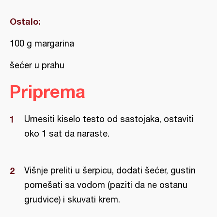
Ostalo:
100 g margarina
šećer u prahu
Priprema
Umesiti kiselo testo od sastojaka, ostaviti
oko 1 sat da naraste.
Višnje preliti u šerpicu, dodati šećer, gustin
pomešati sa vodom (paziti da ne ostanu
grudvice) i skuvati krem.