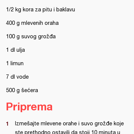
1/2 kg kora za pitu i baklavu
400 g mlevenih oraha
100 g suvog grožđa
1 dl ulja
1 limun
7 dl vode
500 g šećera
Priprema
Izmešajte mlevene orahe i suvo grožđe koje
ste prethodno ostavili da stoji 10 minuta u