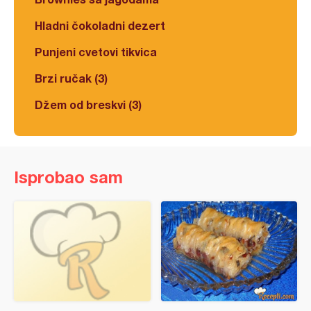
Hladni čokoladni dezert
Punjeni cvetovi tikvica
Brzi ručak (3)
Džem od breskvi (3)
Isprobao sam