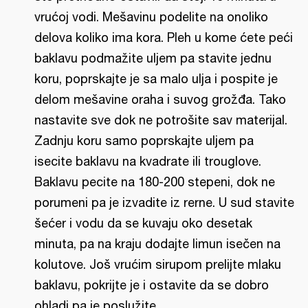
vrućoj vodi. Mešavinu podelite na onoliko
delova koliko ima kora. Pleh u kome ćete peći
baklavu podmažite uljem pa stavite jednu
koru, poprskajte je sa malo ulja i pospite je
delom mešavine oraha i suvog grožđa. Tako
nastavite sve dok ne potrošite sav materijal.
Zadnju koru samo poprskajte uljem pa
isecite baklavu na kvadrate ili trouglove.
Baklavu pecite na 180-200 stepeni, dok ne
porumeni pa je izvadite iz rerne. U sud stavite
šećer i vodu da se kuvaju oko desetak
minuta, pa na kraju dodajte limun isečen na
kolutove. Još vrućim sirupom prelijte mlaku
baklavu, pokrijte je i ostavite da se dobro
ohladi pa je poslužite.