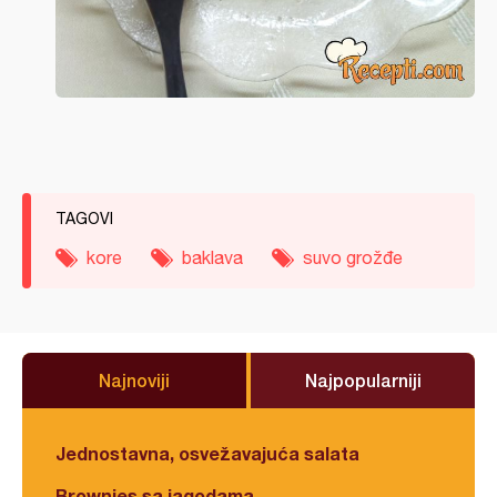
TAGOVI
kore
baklava
suvo grožđe
Najnoviji
Najpopularniji
Jednostavna, osvežavajuća salata
Brownies sa jagodama