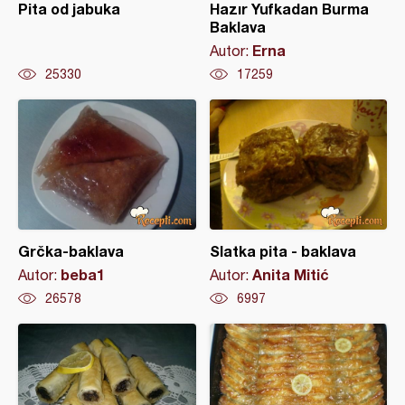
Pita od jabuka
Hazır Yufkadan Burma
Baklava
Erna
Autor:
25330
17259
Grčka-baklava
Slatka pita - baklava
beba1
Anita Mitić
Autor:
Autor:
26578
6997