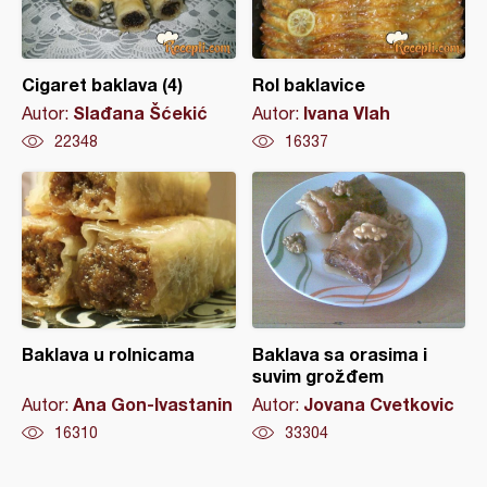
Cigaret baklava (4)
Rol baklavice
Slađana Šćekić
Ivana Vlah
Autor:
Autor:
22348
16337
Baklava u rolnicama
Baklava sa orasima i
suvim grožđem
Ana Gon-Ivastanin
Jovana Cvetkovic
Autor:
Autor:
16310
33304