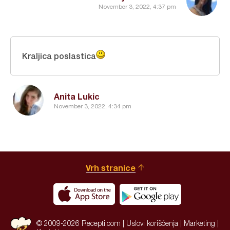
November 3, 2022, 4:37 pm
Kraljica poslastica
Anita Lukic
November 3, 2022, 4:34 pm
Vrh stranice
© 2009-2026 Recepti.com |
Uslovi korišćenja
|
Marketing
|