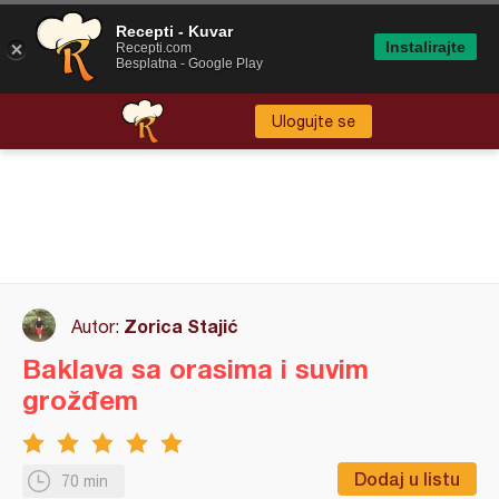
Recepti - Kuvar
Instalirajte
Recepti.com
Besplatna - Google Play
Ulogujte se
Zorica Stajić
Autor:
Baklava sa orasima i suvim
grožđem
Dodaj u listu
70 min