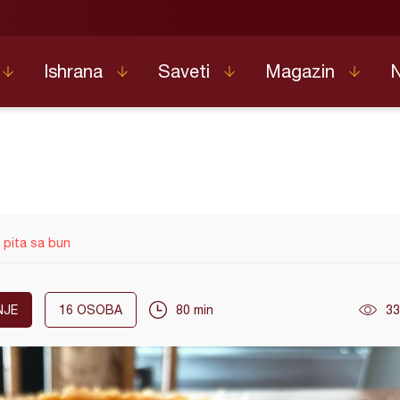
Ishrana
Saveti
Magazin
 pita sa bun
NJE
16
OSOBA
80 min
33