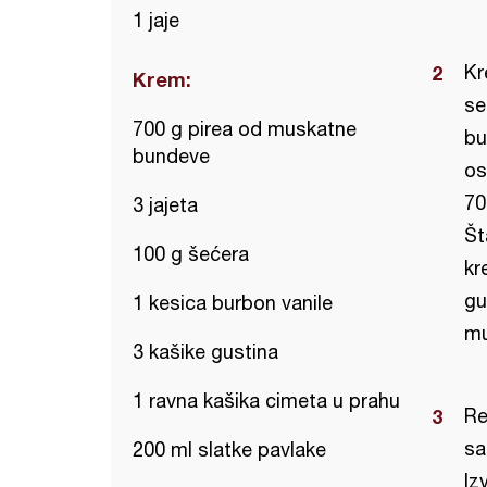
1 jaje
Kr
Krem:
se
700 g pirea od muskatne
bu
bundeve
os
70
3 jajeta
Št
100 g šećera
kr
gu
1 kesica burbon vanile
mu
3 kašike gustina
1 ravna kašika cimeta u prahu
Re
sa
200 ml slatke pavlake
Iz