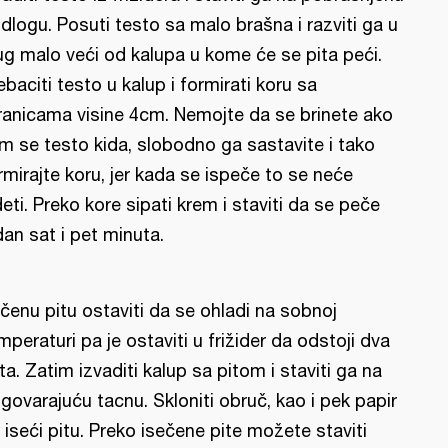
dlogu. Posuti testo sa malo brašna i razviti ga u
ug malo veći od kalupa u kome će se pita peći.
ebaciti testo u kalup i formirati koru sa
ranicama visine 4cm. Nemojte da se brinete ako
m se testo kida, slobodno ga sastavite i tako
rmirajte koru, jer kada se ispeče to se neće
deti. Preko kore sipati krem i staviti da se peče
dan sat i pet minuta.
čenu pitu ostaviti da se ohladi na sobnoj
mperaturi pa je ostaviti u frižider da odstoji dva
ta. Zatim izvaditi kalup sa pitom i staviti ga na
govarajuću tacnu. Skloniti obruč, kao i pek papir
 iseći pitu. Preko isečene pite možete staviti