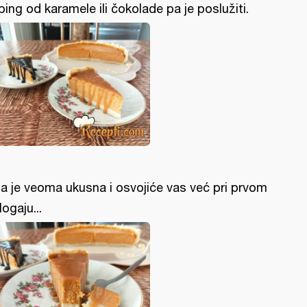
ping od karamele ili čokolade pa je poslužiti.
ta je veoma ukusna i osvojiće vas već pri prvom
logaju...