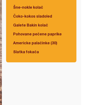
Šne-nokle kolač
Čoko-kokos sladoled
Galete Bakin kolač
Pohovane pečene paprike
Americke palačinke (30)
Slatka fokača