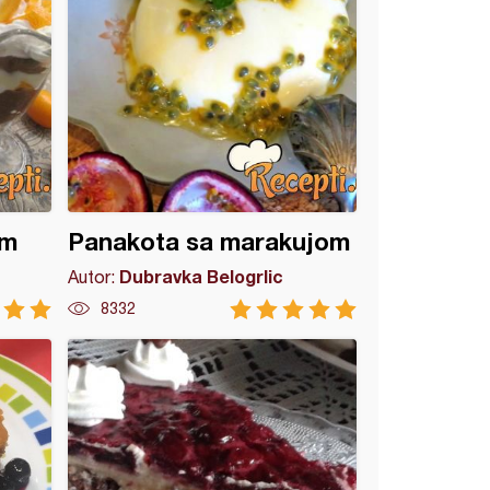
om
Panakota sa marakujom
Dubravka Belogrlic
Autor:
8332