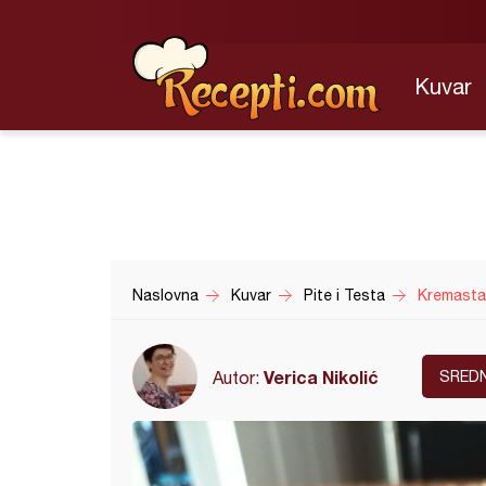
Kuvar
Naslovna
Kuvar
Pite i Testa
Kremasta
Verica Nikolić
Autor:
SRED