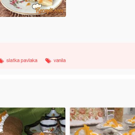
slatka pavlaka
vanila