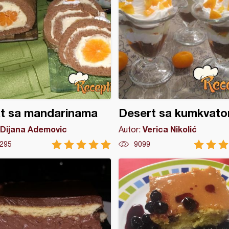
at sa mandarinama
Desert sa kumkvat
Dijana Ademovic
Verica Nikolić
Autor:
295
9099