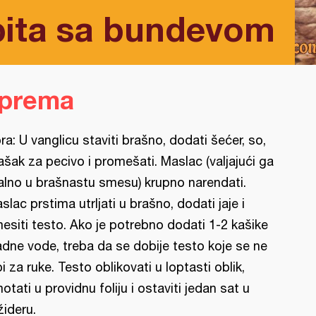
pita sa bundevom
iprema
ra: U vanglicu staviti brašno, dodati šećer, so,
ašak za pecivo i promešati. Maslac (valjajući ga
alno u brašnastu smesu) krupno narendati.
slac prstima utrljati u brašno, dodati jaje i
esiti testo. Ako je potrebno dodati 1-2 kašike
adne vode, treba da se dobije testo koje se ne
pi za ruke. Testo oblikovati u loptasti oblik,
otati u providnu foliju i ostaviti jedan sat u
ižideru.