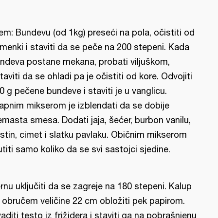
em: Bundevu (od 1kg) preseći na pola, očistiti od
menki i staviti da se peče na 200 stepeni. Kada
ndeva postane mekana, probati viljuškom,
taviti da se ohladi pa je očistiti od kore. Odvojiti
0 g pečene bundeve i staviti je u vanglicu.
apnim mikserom je izblendati da se dobije
emasta smesa. Dodati jaja, šećer, burbon vanilu,
stin, cimet i slatku pavlaku. Običnim mikserom
titi samo koliko da se svi sastojci sjedine.
rnu uključiti da se zagreje na 180 stepeni. Kalup
 obručem veličine 22 cm obložiti pek papirom.
vaditi testo iz frižidera i staviti ga na pobrašnjenu