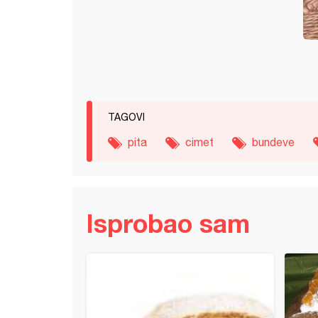
TAGOVI
pita
cimet
bundeve
Isprobao sam
ota sa marakujom