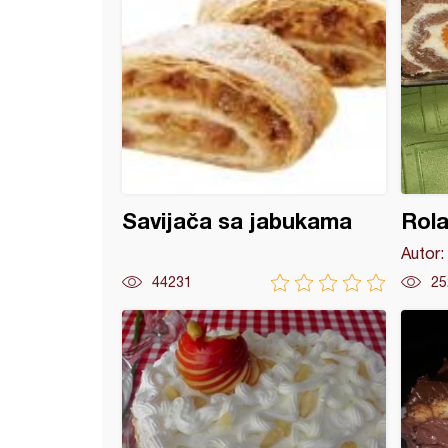
Savijača sa jabukama
Rol
Autor:
44231
25
na torta