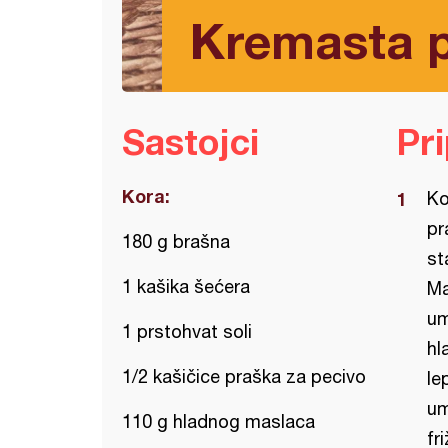
Kremasta 
Sastojci
Pr
Kora:
Ko
pr
180 g brašna
st
1 kašika šećera
Ma
um
1 prstohvat soli
hl
1/2 kašičice praška za pecivo
le
um
110 g hladnog maslaca
fr