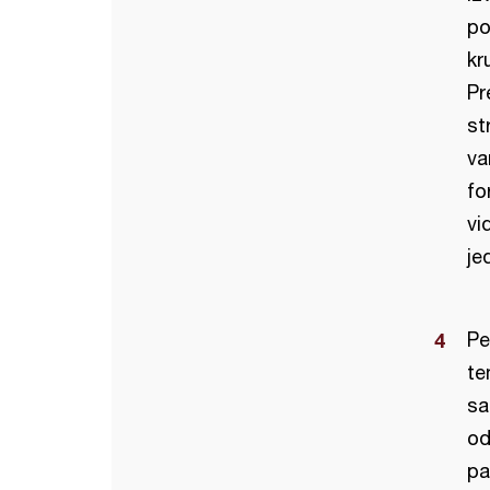
po
kr
Pr
st
va
fo
vi
je
Pe
te
sa
od
pa