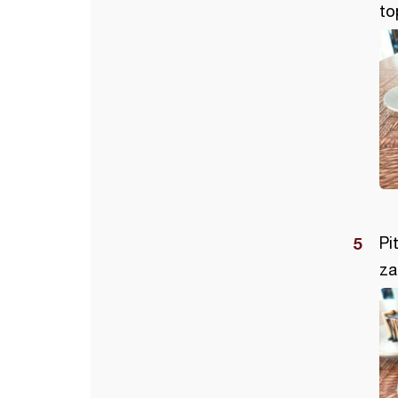
to
Pi
za