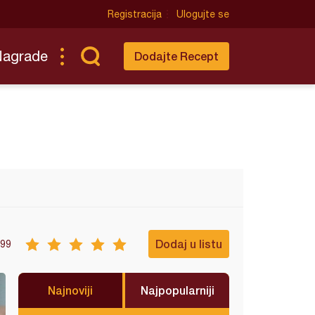
Registracija
Ulogujte se
Nagrade
Dodajte Recept
Dodaj u listu
99
Najnoviji
Najpopularniji