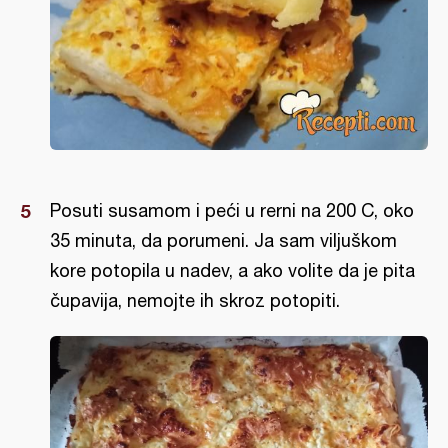
Posuti susamom i peći u rerni na 200 C, oko
35 minuta, da porumeni. Ja sam viljuškom
kore potopila u nadev, a ako volite da je pita
čupavija, nemojte ih skroz potopiti.