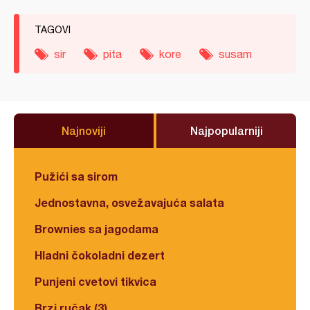
TAGOVI
sir
pita
kore
susam
Najnoviji
Najpopularniji
Pužići sa sirom
Jednostavna, osvežavajuća salata
Brownies sa jagodama
Hladni čokoladni dezert
Punjeni cvetovi tikvica
Brzi ručak (3)