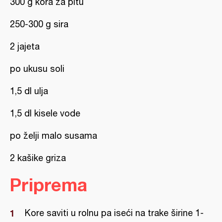
300 g kora za pitu
250-300 g sira
2 jajeta
po ukusu soli
1,5 dl ulja
1,5 dl kisele vode
po želji malo susama
2 kašike griza
Priprema
Kore saviti u rolnu pa iseći na trake širine 1-