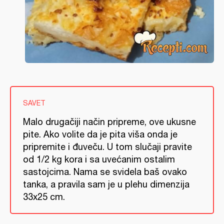
SAVET
Malo drugačiji način pripreme, ove ukusne
pite. Ako volite da je pita viša onda je
pripremite i đuveču. U tom slučaji pravite
od 1/2 kg kora i sa uvećanim ostalim
sastojcima. Nama se svidela baš ovako
tanka, a pravila sam je u plehu dimenzija
33x25 cm.