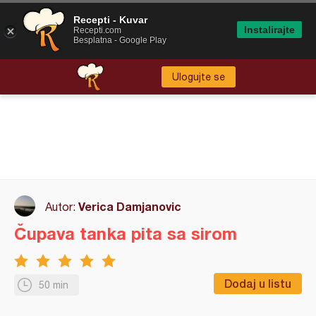
Recepti - Kuvar
Instalirajte
Recepti.com
Besplatna - Google Play
Ulogujte se
Verica Damjanovic
Autor:
Čupava tanka pita sa sirom
Dodaj u listu
50 min