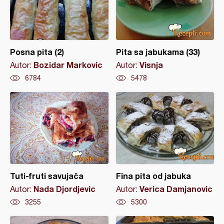
Posna pita (2)
Pita sa jabukama (33)
Bozidar Markovic
Visnja
Autor:
Autor:
6784
5478
Tuti-fruti savujača
Fina pita od jabuka
Nada Djordjevic
Verica Damjanovic
Autor:
Autor:
3255
5300