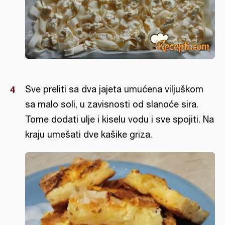
Sve preliti sa dva jajeta umućena viljuškom
sa malo soli, u zavisnosti od slanoće sira.
Tome dodati ulje i kiselu vodu i sve spojiti. Na
kraju umešati dve kašike griza.