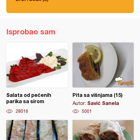
Isprobao sam
Salata od pečenih
Pita sa višnjama (15)
parika sa sirom
Savić Sanela
Autor:
28016
5001