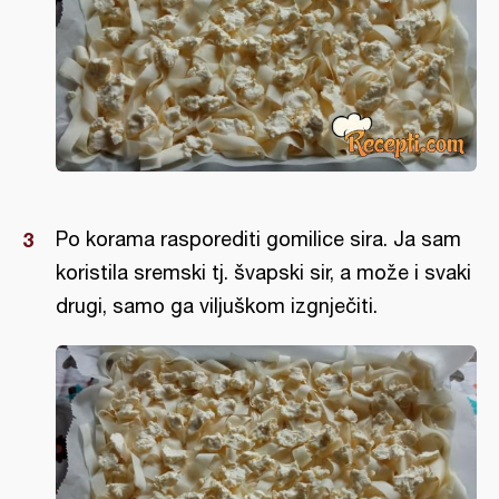
Po korama rasporediti gomilice sira. Ja sam
koristila sremski tj. švapski sir, a može i svaki
drugi, samo ga viljuškom izgnječiti.