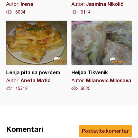
Irena
Jasmina Nikolić
Autor:
Autor:
6034
6114
Lenja pita sa povrćem
Heljda Tikvenik
Aneta Matić
Milanovic Milosava
Autor:
Autor:
15712
6625
Komentari
Postavite komentar