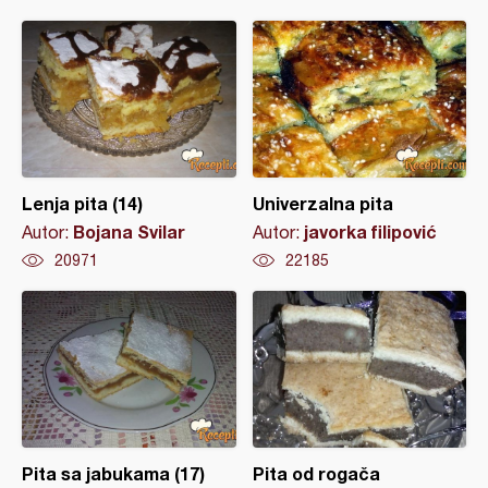
Lenja pita (14)
Univerzalna pita
Bojana Svilar
javorka filipović
Autor:
Autor:
20971
22185
Pita sa jabukama (17)
Pita od rogača