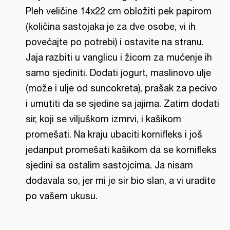
Pleh veličine 14x22 cm obložiti pek papirom
(količina sastojaka je za dve osobe, vi ih
povećajte po potrebi) i ostavite na stranu.
Jaja razbiti u vanglicu i žicom za mućenje ih
samo sjediniti. Dodati jogurt, maslinovo ulje
(može i ulje od suncokreta), prašak za pecivo
i umutiti da se sjedine sa jajima. Zatim dodati
sir, koji se viljuškom izmrvi, i kašikom
promešati. Na kraju ubaciti kornifleks i još
jedanput promešati kašikom da se kornifleks
sjedini sa ostalim sastojcima. Ja nisam
dodavala so, jer mi je sir bio slan, a vi uradite
po vašem ukusu.