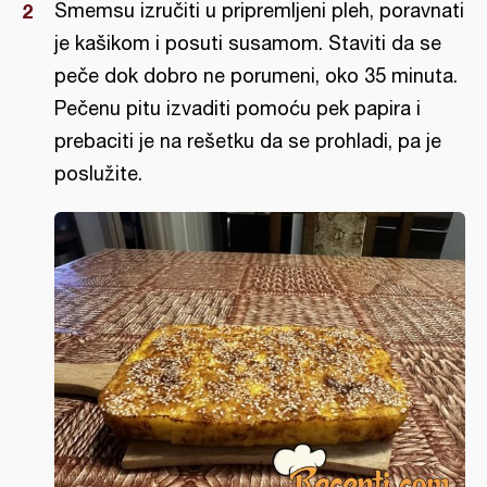
Smemsu izručiti u pripremljeni pleh, poravnati
je kašikom i posuti susamom. Staviti da se
peče dok dobro ne porumeni, oko 35 minuta.
Pečenu pitu izvaditi pomoću pek papira i
prebaciti je na rešetku da se prohladi, pa je
poslužite.