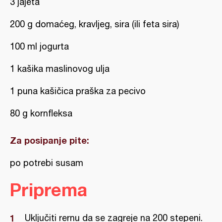
3 jajeta
200 g domaćeg, kravljeg, sira (ili feta sira)
100 ml jogurta
1 kašika maslinovog ulja
1 puna kašičica praška za pecivo
80 g kornfleksa
Za posipanje pite:
po potrebi susam
Priprema
Uključiti rernu da se zagreje na 200 stepeni.