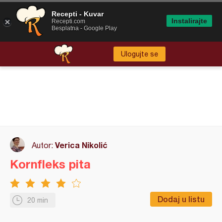
Recepti - Kuvar
Instalirajte
Recepti.com
Besplatna - Google Play
Ulogujte se
Verica Nikolić
Autor:
Kornfleks pita
Dodaj u listu
20 min