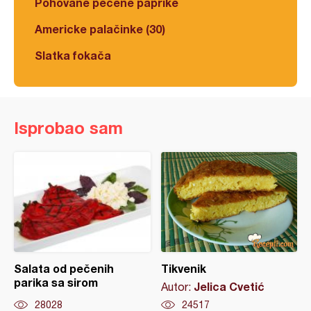
Pohovane pečene paprike
Americke palačinke (30)
Slatka fokača
Isprobao sam
Salata od pečenih
Tikvenik
parika sa sirom
Jelica Cvetić
Autor:
28028
24517