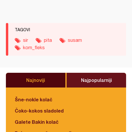
TAGOVI
sir
pita
susam
korn_fleks
Najnoviji
Najpopularniji
Šne-nokle kolač
Čoko-kokos sladoled
Galete Bakin kolač