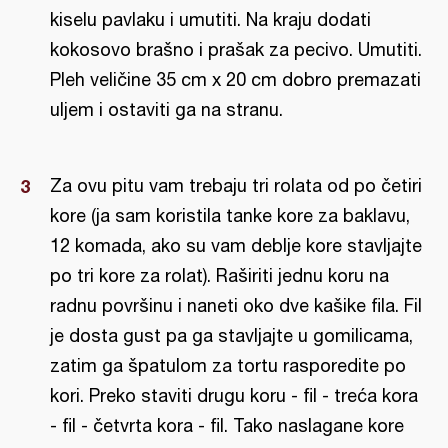
kiselu pavlaku i umutiti. Na kraju dodati
kokosovo brašno i prašak za pecivo. Umutiti.
Pleh veličine 35 cm x 20 cm dobro premazati
uljem i ostaviti ga na stranu.
Za ovu pitu vam trebaju tri rolata od po četiri
kore (ja sam koristila tanke kore za baklavu,
12 komada, ako su vam deblje kore stavljajte
po tri kore za rolat). Raširiti jednu koru na
radnu površinu i naneti oko dve kašike fila. Fil
je dosta gust pa ga stavljajte u gomilicama,
zatim ga špatulom za tortu rasporedite po
kori. Preko staviti drugu koru - fil - treća kora
- fil - četvrta kora - fil. Tako naslagane kore