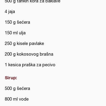
500 g tankih kora za baklave
4 jaja
150 g šećera
150 ml ulja
250 g kisele pavlake
200 g kokosovog brašna
1 kesica praška za pecivo
Sirup:
500 g šećera
800 ml vode