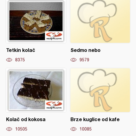
Tetkin kolač
Sedmo nebo
8375
9579
Kolač od kokosa
Brze kuglice od kafe
10505
10085