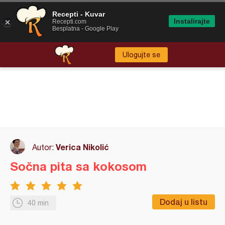
Recepti - Kuvar
Instalirajte
Recepti.com
Besplatna - Google Play
Ulogujte se
Verica Nikolić
Autor:
Sočna pita sa kokosom
Dodaj u listu
40 min