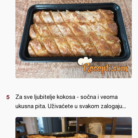
Za sve ljubitelje kokosa - sočna i veoma
ukusna pita. Uživaćete u svakom zalogaju...