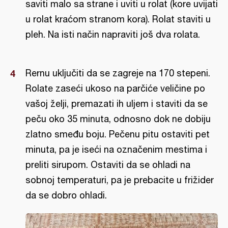
saviti malo sa strane i uviti u rolat (kore uvijati
u rolat kraćom stranom kora). Rolat staviti u
pleh. Na isti način napraviti još dva rolata.
Rernu uključiti da se zagreje na 170 stepeni.
Rolate zaseći ukoso na parčiće veličine po
vašoj želji, premazati ih uljem i staviti da se
peču oko 35 minuta, odnosno dok ne dobiju
zlatno smeđu boju. Pečenu pitu ostaviti pet
minuta, pa je iseći na označenim mestima i
preliti sirupom. Ostaviti da se ohladi na
sobnoj temperaturi, pa je prebacite u frižider
da se dobro ohladi.