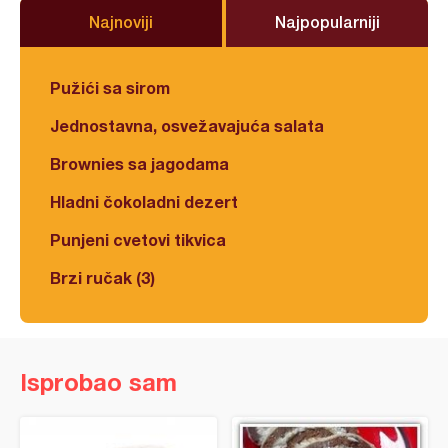
Najnoviji
Najpopularniji
Pužići sa sirom
Jednostavna, osvežavajuća salata
Brownies sa jagodama
Hladni čokoladni dezert
Punjeni cvetovi tikvica
Brzi ručak (3)
Isprobao sam