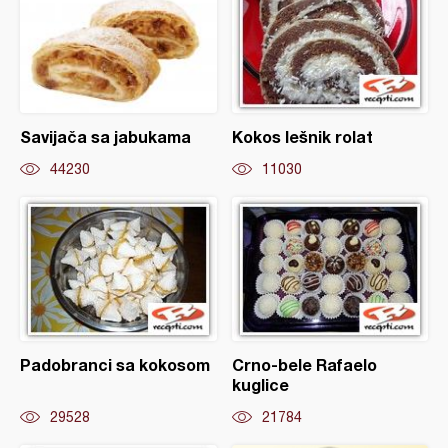
Savijača sa jabukama
Kokos lešnik rolat
44230
11030
Padobranci sa kokosom
Crno-bele Rafaelo
kuglice
29528
21784