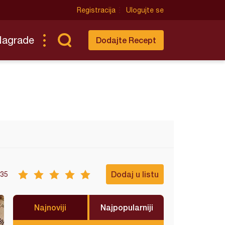
Registracija
Ulogujte se
Nagrade
Dodajte Recept
Dodaj u listu
35
Najnoviji
Najpopularniji