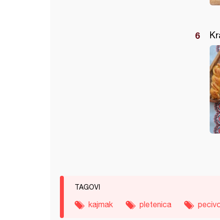
Kr
TAGOVI
kajmak
pletenica
peciv