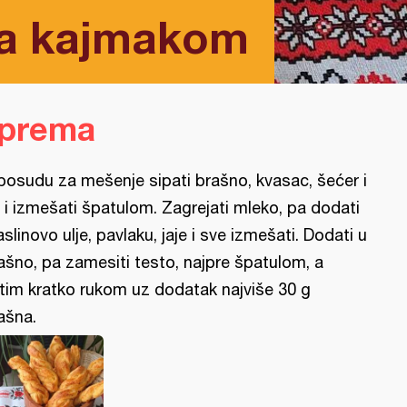
sa kajmakom
iprema
posudu za mešenje sipati brašno, kvasac, šećer i
 i izmešati špatulom. Zagrejati mleko, pa dodati
slinovo ulje, pavlaku, jaje i sve izmešati. Dodati u
ašno, pa zamesiti testo, najpre špatulom, a
tim kratko rukom uz dodatak najviše 30 g
ašna.