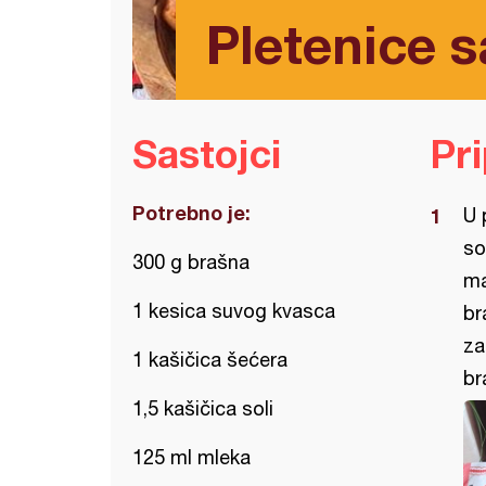
Pletenice 
Sastojci
Pr
Potrebno je:
U 
so
300 g brašna
ma
1 kesica suvog kvasca
br
za
1 kašičica šećera
br
1,5 kašičica soli
125 ml mleka