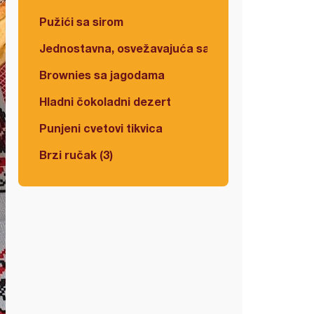
Pužići sa sirom
Jednostavna, osvežavajuća salata
Brownies sa jagodama
Hladni čokoladni dezert
Punjeni cvetovi tikvica
Brzi ručak (3)