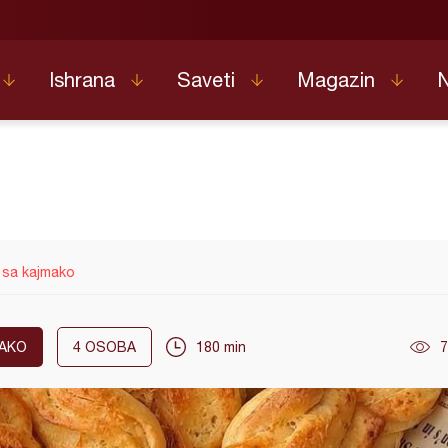
Ishrana
Saveti
Magazin
 sa kajmako
AKO
4
OSOBA
180 min
7