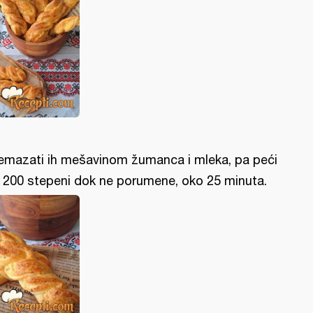
emazati ih mešavinom žumanca i mleka, pa peći
 200 stepeni dok ne porumene, oko 25 minuta.