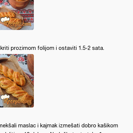
kriti prozirnom folijom i ostaviti 1.5-2 sata.
ekšali maslac i kajmak izmešati dobro kašikom