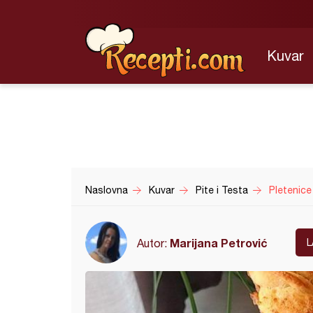
Kuvar
Naslovna
Kuvar
Pite i Testa
Pletenice
Marijana Petrović
Autor:
L