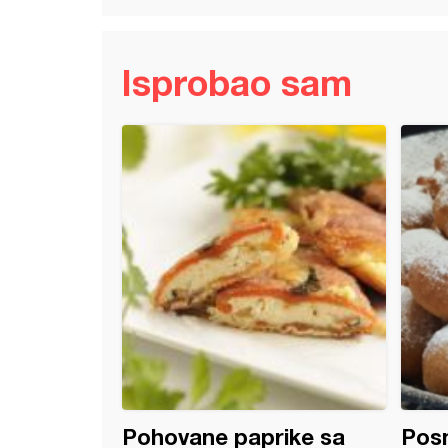
Isprobao sam
e-Vanilice
Pohovane paprike sa
Posn