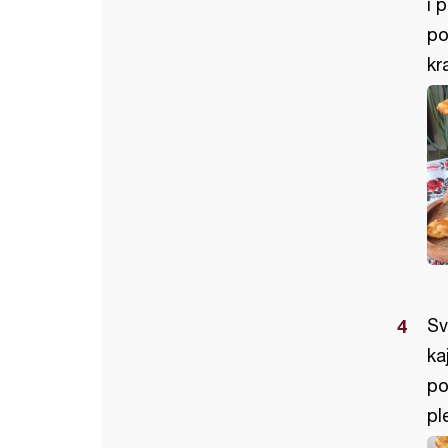
i 
po
kr
Sv
ka
po
pl