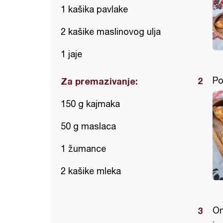
1 kašika pavlake
2 kašike maslinovog ulja
1 jaje
Po
Za premazivanje:
150 g kajmaka
50 g maslaca
1 žumance
2 kašike mleka
Om