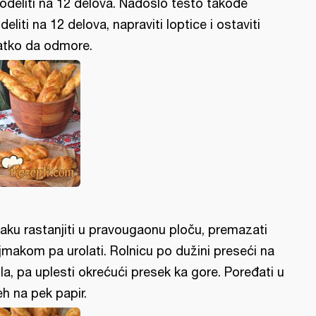
podeliti na 12 delova. Nadošlo testo takođe
deliti na 12 delova, napraviti loptice i ostaviti
atko da odmore.
aku rastanjiti u pravougaonu ploču, premazati
jmakom pa urolati. Rolnicu po dužini preseći na
la, pa uplesti okrećući presek ka gore. Poređati u
eh na pek papir.