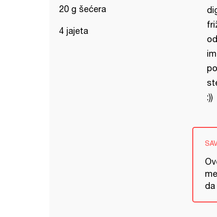
20 g šećera
di
fr
4 jajeta
od
im
po
st
:))
SA
Ov
me
da 