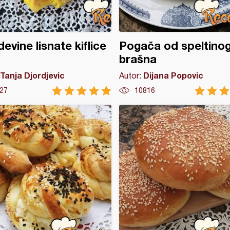
evine lisnate kiflice
Pogača od speltino
brašna
Tanja Djordjevic
Dijana Popovic
Autor:
27
10816