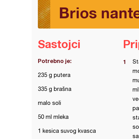
Brios nante
Sastojci
Pr
Potrebno je:
St
mo
235 g putera
mu
335 g brašna
ml
ve
malo soli
pa
50 ml mleka
st
so
1 kesica suvog kvasca
sa