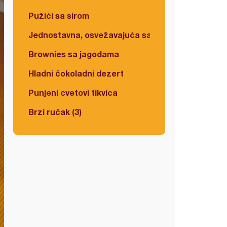
Pužići sa sirom
Jednostavna, osvežavajuća salata
Brownies sa jagodama
Hladni čokoladni dezert
Punjeni cvetovi tikvica
Brzi ručak (3)