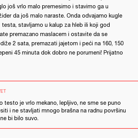
glo još vrlo malo premesimo i stavimo ga u
ižider da još malo naraste. Onda odvajamo kugle
 testa, stavljamo u kalup za hleb ili koji god
ate premazano maslacem i ostavite da se
diže 2 sata, premazati jajetom i peći na 160, 150
epeni 45 minuta dok dobro ne porumeni! Prijatno
VET
o testo je vrlo mekano, lepljivo, ne sme se puno
siti i ne stavljati mnogo brašna na radnu površinu
ne bi bilo suvo.