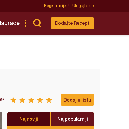
Registracija
Ulogujte se
Nagrade
Dodajte Recept
Dodaj u listu
66
Najnoviji
Najpopularniji