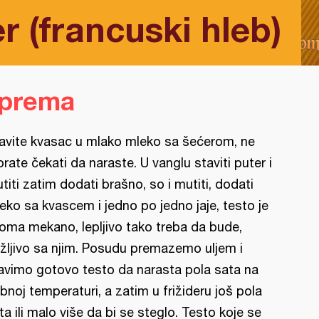
r (francuski hleb)
iprema
avite kvasac u mlako mleko sa šećerom, ne
rate čekati da naraste. U vanglu staviti puter i
titi zatim dodati brašno, so i mutiti, dodati
eko sa kvascem i jedno po jedno jaje, testo je
oma mekano, lepljivo tako treba da bude,
žljivo sa njim. Posudu premazemo uljem i
avimo gotovo testo da narasta pola sata na
bnoj temperaturi, a zatim u frižideru još pola
ta ili malo više da bi se steglo. Testo koje se