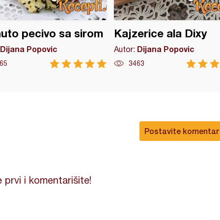
uto pecivo sa sirom
Kajzerice ala Dixy
Dijana Popovic
Dijana Popovic
Autor:
65
3463
Postavite komentar
 prvi i komentarišite!