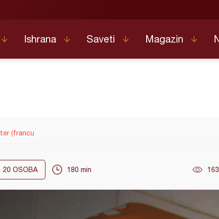
Ishrana
Saveti
Magazin
ter (francu
20
OSOBA
180 min
163