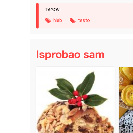
TAGOVI
hleb
testo
Isprobao sam
 olovka kiflice