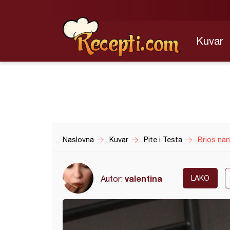
Kuvar
Naslovna
Kuvar
Pite i Testa
Brios nan
valentina
Autor:
LAKO