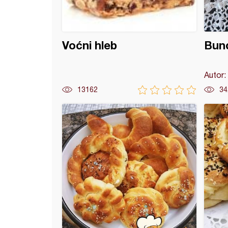
Voćni hleb
Bund
Autor:
13162
34
pita sa sirom