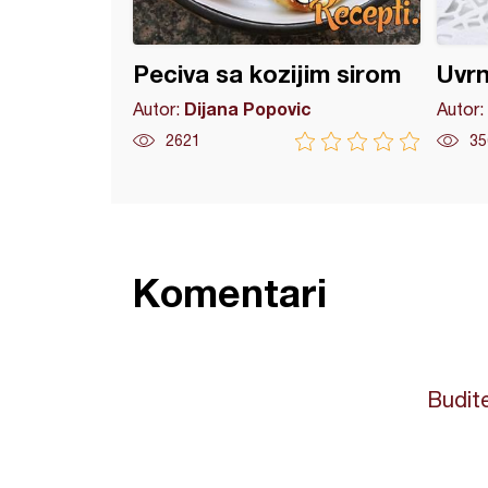
Peciva sa kozijim sirom
Uvrn
Dijana Popovic
Autor:
Autor:
2621
35
Komentari
Budite