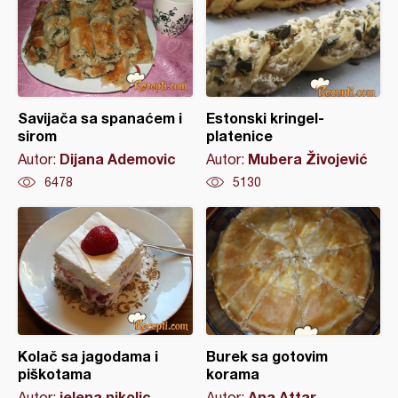
Savijača sa spanaćem i
Estonski kringel-
sirom
platenice
Dijana Ademovic
Mubera Živojević
Autor:
Autor:
6478
5130
Kolač sa jagodama i
Burek sa gotovim
piškotama
korama
jelena nikolic
Ana Attar
Autor:
Autor: