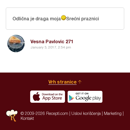
Odlična je draga moja
Srećni praznici
Vesna Pavlovic 271
January 3, 2017, 2:54 pm
Vrh stranice
© 2009-2026 Recepti.com |
Uslovi korišćenja
|
Marketing
|
Kontakt