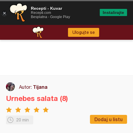
Recepti - Kuvar
Instalirajte
Recepti.com
Besplatna - Google Play
Ulogujte se
Tijana
Autor:
Urnebes salata (8)
Dodaj u listu
20 min