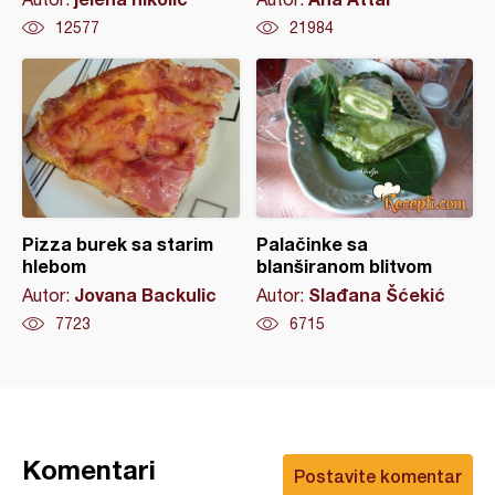
12577
21984
Pizza burek sa starim
Palačinke sa
hlebom
blanširanom blitvom
Jovana Backulic
Slađana Šćekić
Autor:
Autor:
7723
6715
Komentari
Postavite komentar