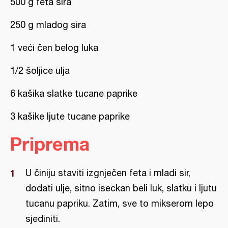
500 g feta sira
250 g mladog sira
1 veći čen belog luka
1/2 šoljice ulja
6 kašika slatke tucane paprike
3 kašike ljute tucane paprike
Priprema
U činiju staviti izgnječen feta i mladi sir,
dodati ulje, sitno iseckan beli luk, slatku i ljutu
tucanu papriku. Zatim, sve to mikserom lepo
sjediniti.