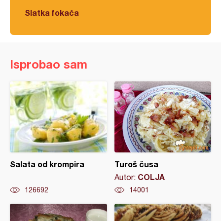
Slatka fokača
Isprobao sam
Salata od krompira
Turoš čusa
COLJA
Autor:
126692
14001