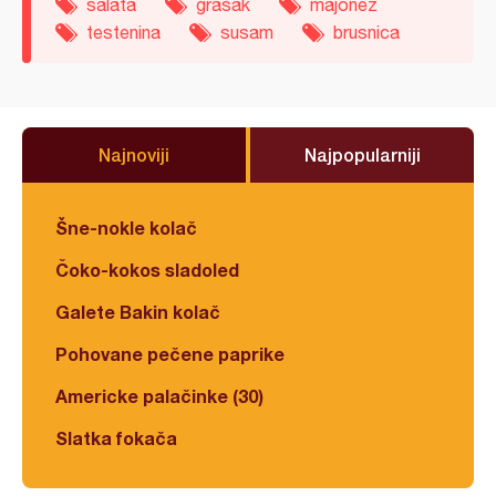
salata
grašak
majonez
testenina
susam
brusnica
Najnoviji
Najpopularniji
Šne-nokle kolač
Čoko-kokos sladoled
Galete Bakin kolač
Pohovane pečene paprike
Americke palačinke (30)
Slatka fokača