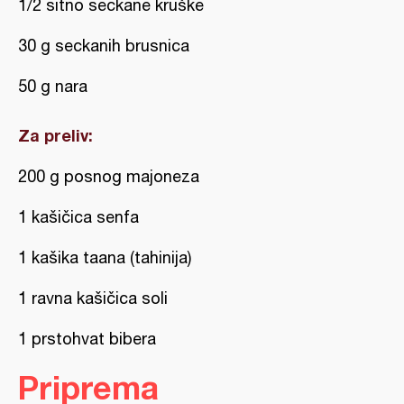
1/2 sitno seckane kruške
30 g seckanih brusnica
50 g nara
Za preliv:
200 g posnog majoneza
1 kašičica senfa
1 kašika taana (tahinija)
1 ravna kašičica soli
1 prstohvat bibera
Priprema