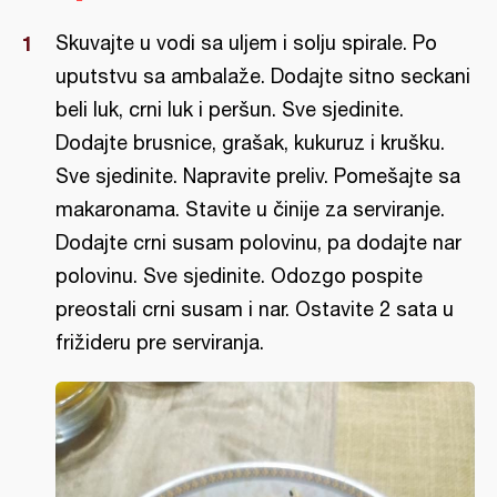
Skuvajte u vodi sa uljem i solju spirale. Po
uputstvu sa ambalaže. Dodajte sitno seckani
beli luk, crni luk i peršun. Sve sjedinite.
Dodajte brusnice, grašak, kukuruz i krušku.
Sve sjedinite. Napravite preliv. Pomešajte sa
makaronama. Stavite u činije za serviranje.
Dodajte crni susam polovinu, pa dodajte nar
polovinu. Sve sjedinite. Odozgo pospite
preostali crni susam i nar. Ostavite 2 sata u
frižideru pre serviranja.