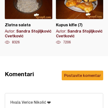
Zlatna salata
Kupus kifle (7)
Sandra Stojiljković
Sandra Stojiljković
Autor:
Autor:
Cvetković
Cvetković
8326
7206
Komentari
Postavite komentar
Hvala Verice Nikolić ❤️