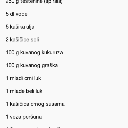
250 g testenine (spirala)
5 dl vode
5 kašika ulja
2 kašičice soli
100 g kuvanog kukuruza
100 g kuvanog graška
1 mladi crni luk
1 mlade beli luk
1 kašičica crnog susama
1 veza peršuna