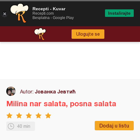
Recepti - Kuvar
Instalirajte
Recepti.com
Besplatna - Google Play
Ulogujte se
Јованка Јевтић
Autor:
Milina nar salata, posna salata
Dodaj u listu
40 min