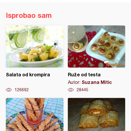
Isprobao sam
Salata od krompira
Ruže od testa
Suzana Mitic
Autor:
126692
28445