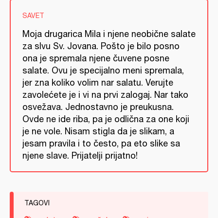
SAVET
Moja drugarica Mila i njene neobične salate
za slvu Sv. Jovana. Pošto je bilo posno
ona je spremala njene čuvene posne
salate. Ovu je specijalno meni spremala,
jer zna koliko volim nar salatu. Verujte
zavolećete je i vi na prvi zalogaj. Nar tako
osvežava. Jednostavno je preukusna.
Ovde ne ide riba, pa je odlična za one koji
je ne vole. Nisam stigla da je slikam, a
jesam pravila i to često, pa eto slike sa
njene slave. Prijatelji prijatno!
TAGOVI