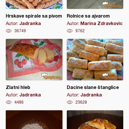
Hrskave spirale sa pivom
Rolnice sa ajvarom
Jadranka
Marina Zdravkovic
Autor:
Autor:
36749
9762
Zlatni hleb
Dacine slane štanglice
Jadranka
Jadranka
Autor:
Autor:
4486
23628