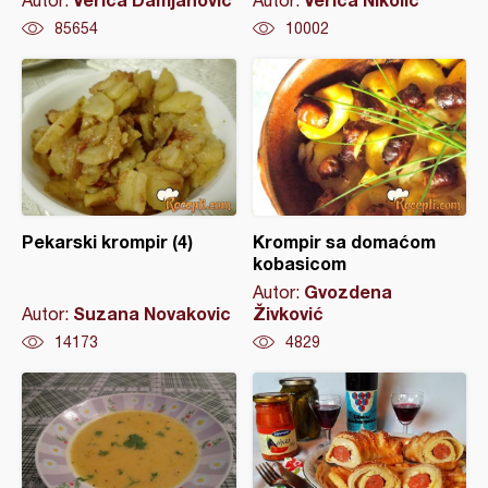
Autor:
Autor:
85654
10002
Pekarski krompir (4)
Krompir sa domaćom
kobasicom
Gvozdena
Autor:
Suzana Novakovic
Živković
Autor:
14173
4829