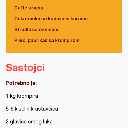
Ćufte u sosu
Čoko-moko sa kupovnim korama
Štrudla sa džemom
Pileći paprikaš sa krompirom
Sastojci
Potrebno je:
1 kg krompira
5-6 kiselih krastavčića
2 glavice crnog luka