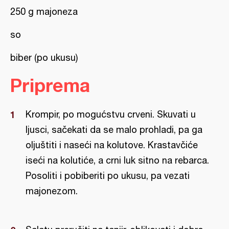
250 g majoneza
so
biber (po ukusu)
Priprema
Krompir, po mogućstvu crveni. Skuvati u
ljusci, sačekati da se malo prohladi, pa ga
oljuštiti i naseći na kolutove. Krastavčiće
iseći na kolutiće, a crni luk sitno na rebarca.
Posoliti i pobiberiti po ukusu, pa vezati
majonezom.