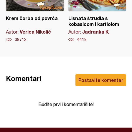
Krem čorba od povrća
Lisnata štrudla s
kobasicom i karfiolom
Verica Nikolić
Jadranka K
Autor:
Autor:
38712
4419
Komentari
Postavite komentar
Budite prvi i komentarišite!