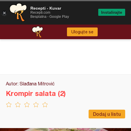
Recepti - Kuvar
Instalirajte
Recepti.com
Besplatna - Google Play
Ulogujte se
Autor: Slađana Mitrović
Krompir salata (2)
Dodaj u listu