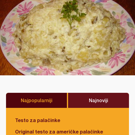
Najpopularniji
Najnoviji
Testo za palačinke
Original testo za američke palačinke