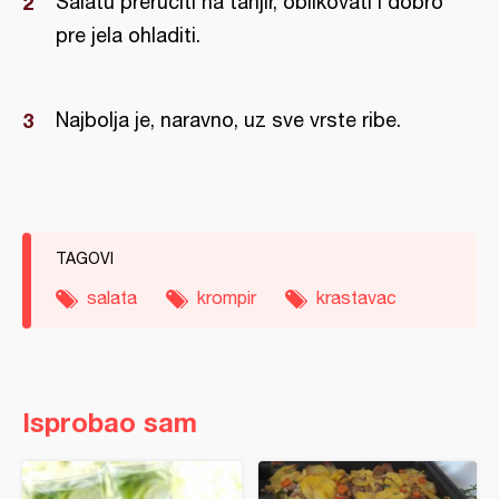
Salatu preručiti na tanjir, oblikovati i dobro
pre jela ohladiti.
Najbolja je, naravno, uz sve vrste ribe.
TAGOVI
salata
krompir
krastavac
Isprobao sam