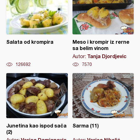
Salata od krompira
Meso i krompir iz rerne
sa belim vinom
Tanja Djordjevic
Autor:
126692
7570
Junetina kao ispod sača
Sarma (11)
(2)
Verica Damjanovic
Verica Nikolić