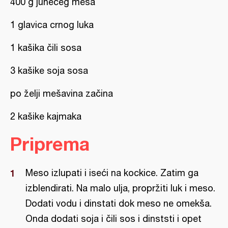
400 g junećeg mesa
1 glavica crnog luka
1 kašika čili sosa
3 kašike soja sosa
po želji mešavina začina
2 kašike kajmaka
Priprema
Meso izlupati i iseći na kockice. Zatim ga
izblendirati. Na malo ulja, propržiti luk i meso.
Dodati vodu i dinstati dok meso ne omekša.
Onda dodati soja i čili sos i dinststi i opet