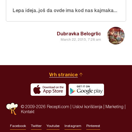
Lepa ideja..još da ovde ima kod nas kajmaka...
Dubravka Belogrlic
March 22, 2015, 7:28 am
Vrh stranice
© 2009-2026 Recepti.com |
Uslovi korišćenja
|
Marketing
|
Kontakt
Facebook
Twitter
Youtube
Instagram
Pinterest