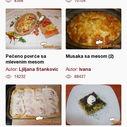
8368
10104
Pečeno povrće sa
Musaka sa mesom (2)
mlevenim mesom
Ljiljana Stankovic
Ivana
Autor:
Autor:
14232
88437