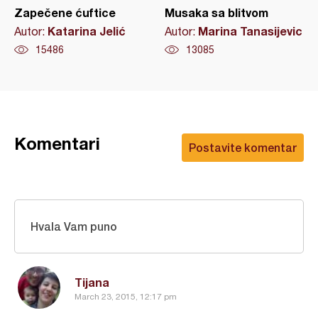
Zapečene ćuftice
Musaka sa blitvom
Katarina Jelić
Marina Tanasijevic
Autor:
Autor:
15486
13085
Komentari
Postavite komentar
Hvala Vam puno
Tijana
March 23, 2015, 12:17 pm