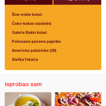
Šne-nokle kolač
Čoko-kokos sladoled
Galete Bakin kolač
Pohovane pečene paprike
Americke palačinke (30)
Slatka fokača
Isprobao sam