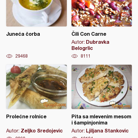
Juneća čorba
Čili Con Carne
Dubravka
Autor:
Belogrlic
29468
8111
Prolećne rolnice
Pita sa mlevenim mesom
i šampinjonima
Zeljko Sredojevic
Ljiljana Stankovic
Autor:
Autor: