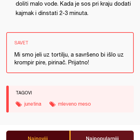
doliti malo vode. Kada je sos pri kraju dodati
kajmak i dinstati 2-3 minuta.
SAVET
Mi smo jeli uz tortilju, a savršeno bi išlo uz
krompir pire, pirinač. Prijatno!
TAGOVI
junetina
mleveno meso
Najnoviji
Najpopularniji