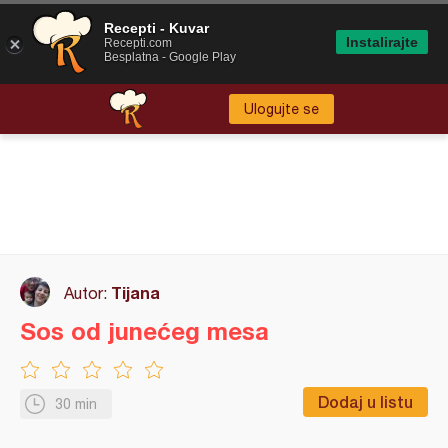
Recepti - Kuvar
Instalirajte
Recepti.com
Besplatna - Google Play
Ulogujte se
Tijana
Autor:
Sos od junećeg mesa
Dodaj u listu
30 min