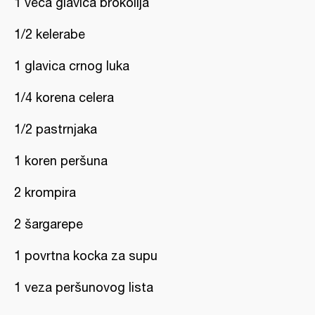
1 veća glavica brokolija
1/2 kelerabe
1 glavica crnog luka
1/4 korena celera
1/2 pastrnjaka
1 koren peršuna
2 krompira
2 šargarepe
1 povrtna kocka za supu
1 veza peršunovog lista