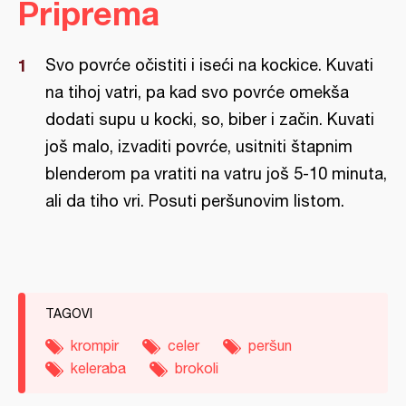
Priprema
Svo povrće očistiti i iseći na kockice. Kuvati
na tihoj vatri, pa kad svo povrće omekša
dodati supu u kocki, so, biber i začin. Kuvati
još malo, izvaditi povrće, usitniti štapnim
blenderom pa vratiti na vatru još 5-10 minuta,
ali da tiho vri. Posuti peršunovim listom.
TAGOVI
krompir
celer
peršun
keleraba
brokoli