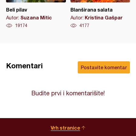
Beli pilav
Blanširana salata
Suzana Mitic
Kristina Gašpar
Autor:
Autor:
19174
4177
Komentari
Postavite komentar
Budite prvi i komentarišite!
Vrh stranice