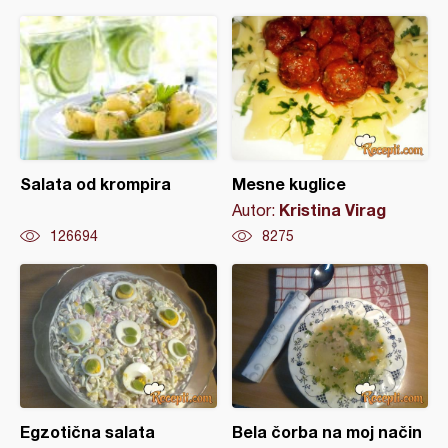
Salata od krompira
Mesne kuglice
Kristina Virag
Autor:
126694
8275
Egzotična salata
Bela čorba na moj način