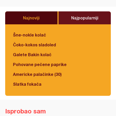
Najnoviji
Najpopularniji
Šne-nokle kolač
Čoko-kokos sladoled
Galete Bakin kolač
Pohovane pečene paprike
Americke palačinke (30)
Slatka fokača
Isprobao sam