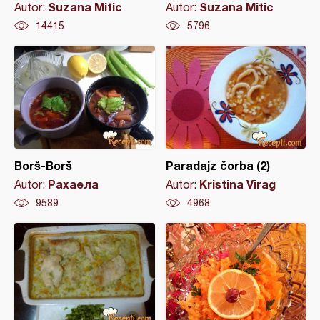
Suzana Mitic
Suzana Mitic
Autor:
Autor:
14415
5796
Borš-Borš
Paradajz čorba (2)
Рахаела
Kristina Virag
Autor:
Autor:
9589
4968