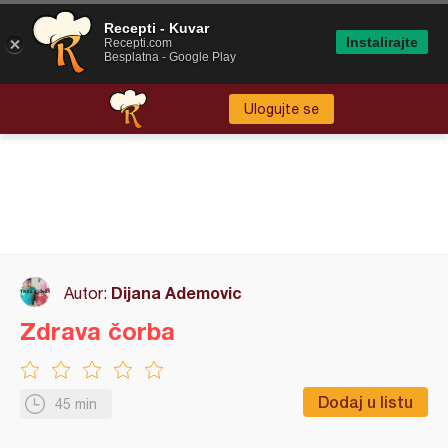
Recepti - Kuvar
Instalirajte
Recepti.com
Besplatna - Google Play
Ulogujte se
Dijana Ademovic
Autor:
Zdrava čorba
Dodaj u listu
45 min