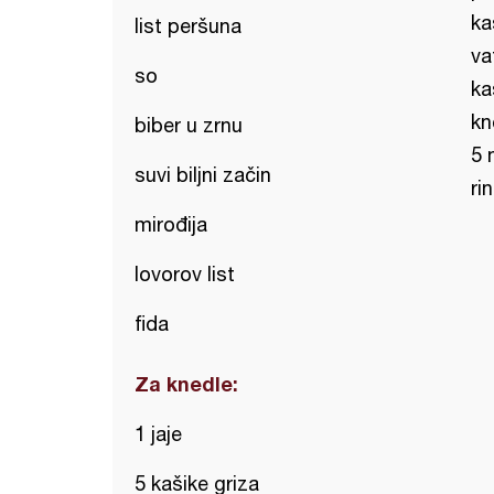
ka
list peršuna
va
so
ka
kn
biber u zrnu
5 
suvi biljni začin
ri
mirođija
lovorov list
fida
Za knedle:
1 jaje
5 kašike griza