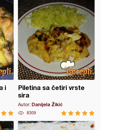
 i
Piletina sa četiri vrste
sira
Danijela Žikić
Autor:
8309