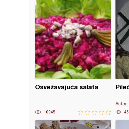
Osvežavajuća salata
Pile
Autor:
10945
45
 file sa sirom