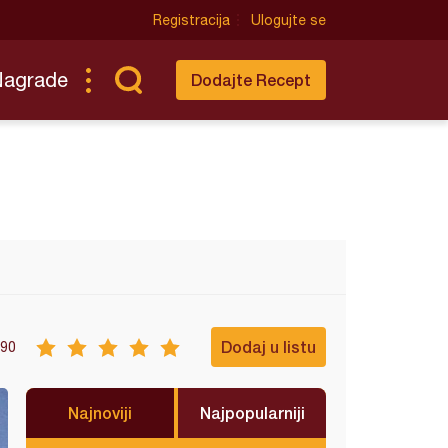
Registracija
Ulogujte se
Nagrade
Dodajte Recept
Dodaj u listu
90
Najnoviji
Najpopularniji