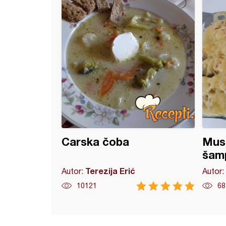
Carska čoba
Musa
šam
Terezija Erić
Autor:
Autor:
10121
68