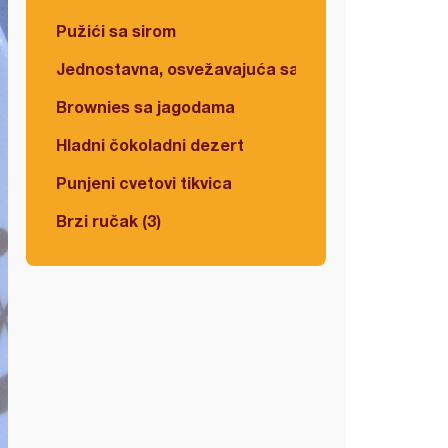
Pužići sa sirom
Jednostavna, osvežavajuća salata
Brownies sa jagodama
Hladni čokoladni dezert
Punjeni cvetovi tikvica
Brzi ručak (3)