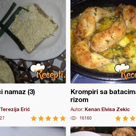
ći namaz (3)
Krompiri sa batacima
rizom
Terezija Erić
Kenan Elvisa Zekic
Autor:
27
16160