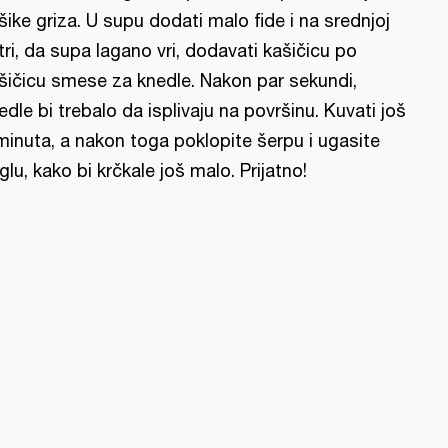
šike griza. U supu dodati malo fide i na srednjoj
tri, da supa lagano vri, dodavati kašičicu po
šičicu smese za knedle. Nakon par sekundi,
edle bi trebalo da isplivaju na površinu. Kuvati još
minuta, a nakon toga poklopite šerpu i ugasite
nglu, kako bi krčkale još malo. Prijatno!