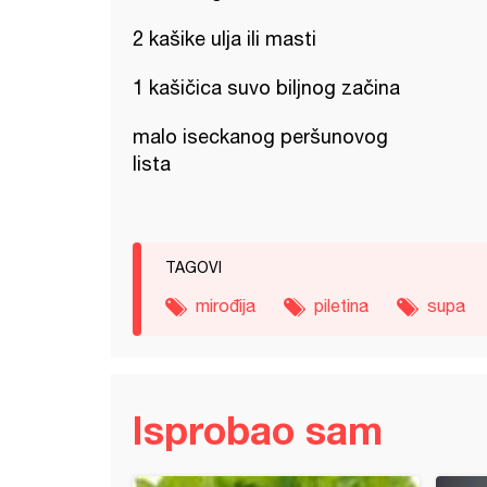
2 kašike ulja ili masti
1 kašičica suvo biljnog začina
malo iseckanog peršunovog
lista
TAGOVI
mirođija
piletina
supa
Isprobao sam
na sa četiri vrste sira