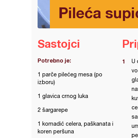
Pileća sup
Sastojci
Pr
Potrebno je:
U 
vo
1 parče pilećeg mesa (po
gl
izboru)
na
1 glavica crnog luka
ku
ce
2 šargarepe
sa
1 komadić celera, paškanata i
um
koren peršuna
pe