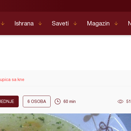
Ishrana
Saveti
Magazin
supica sa kne
REDNJE
6
OSOBA
60 min
51