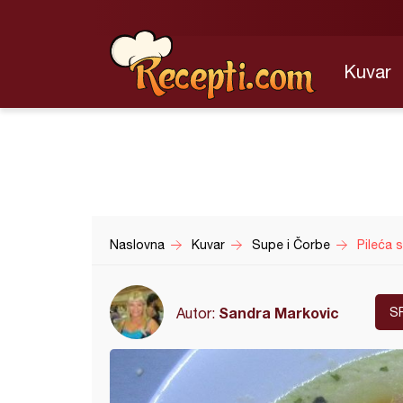
Kuvar
Naslovna
Kuvar
Supe i Čorbe
Pileća 
Sandra Markovic
Autor:
S