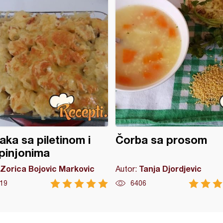
ka sa piletinom i
Čorba sa prosom
pinjonima
Zorica Bojovic Markovic
Tanja Djordjevic
Autor:
19
6406