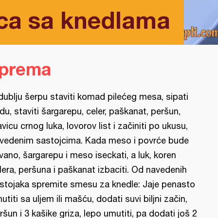
ica sa knedlama
iprema
dublju šerpu staviti komad pilećeg mesa, sipati
du, staviti šargarepu, celer, paškanat, peršun,
avicu crnog luka, lovorov list i začiniti po ukusu,
vedenim sastojcima. Kada meso i povrće bude
vano, šargarepu i meso iseckati, a luk, koren
lera, peršuna i paškanat izbaciti. Od navedenih
stojaka spremite smesu za knedle: Jaje penasto
utiti sa uljem ili mašću, dodati suvi biljni začin,
ršun i 3 kašike griza, lepo umutiti, pa dodati još 2