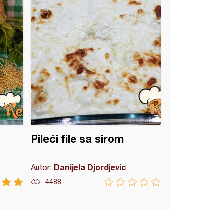
Pileći file sa sirom
Danijela Djordjevic
Autor:
4488