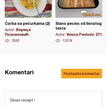
Čorba sa pečurkama (2)
Slano pecivo od lisnatog
testa
Верица
Autor:
Познановић
Vesna Pavlovic 271
Autor:
3592
13318
Komentari
Postavite komentar
Divan recept !