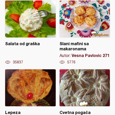
Salata od graška
Slani mafini sa
makaronama
Vesna Pavlovic 271
Autor:
35837
5776
Lepeza
Cvetna pogača