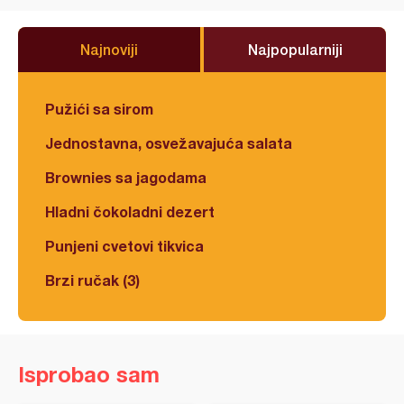
Najnoviji
Najpopularniji
Pužići sa sirom
Jednostavna, osvežavajuća salata
Brownies sa jagodama
Hladni čokoladni dezert
Punjeni cvetovi tikvica
Brzi ručak (3)
Isprobao sam