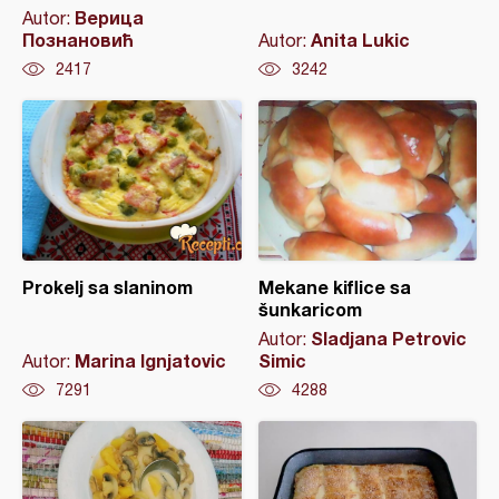
Верица
Autor:
Познановић
Anita Lukic
Autor:
2417
3242
Prokelj sa slaninom
Mekane kiflice sa
šunkaricom
Sladjana Petrovic
Autor:
Marina Ignjatovic
Simic
Autor:
7291
4288