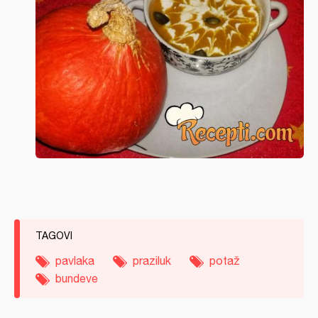
TAGOVI
pavlaka
praziluk
potaž
bundeve