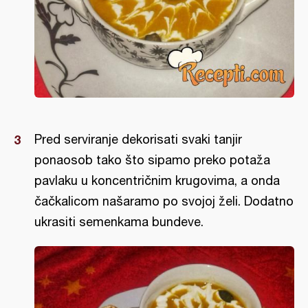
Pred serviranje dekorisati svaki tanjir
ponaosob tako što sipamo preko potaža
pavlaku u koncentričnim krugovima, a onda
čačkalicom našaramo po svojoj želi. Dodatno
ukrasiti semenkama bundeve.