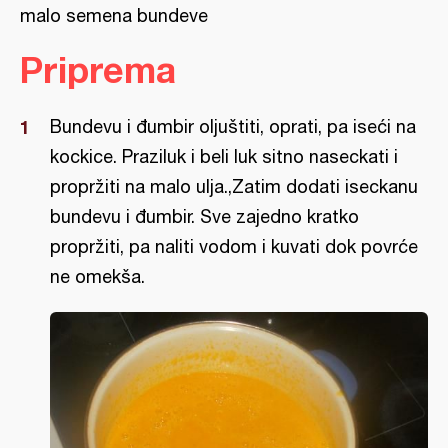
malo semena bundeve
Priprema
Bundevu i đumbir oljuštiti, oprati, pa iseći na
kockice. Praziluk i beli luk sitno naseckati i
propržiti na malo ulja.,Zatim dodati iseckanu
bundevu i đumbir. Sve zajedno kratko
propržiti, pa naliti vodom i kuvati dok povrće
ne omekša.