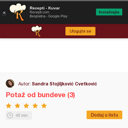
Recepti - Kuvar
Instalirajte
Recepti.com
Besplatna - Google Play
Ulogujte se
Sandra Stojiljković Cvetković
Autor:
Potaž od bundeve (3)
Dodaj u listu
40 min