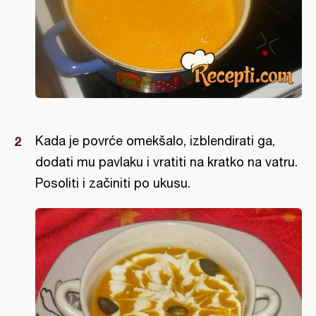
Kada je povrće omekšalo, izblendirati ga,
dodati mu pavlaku i vratiti na kratko na vatru.
Posoliti i začiniti po ukusu.