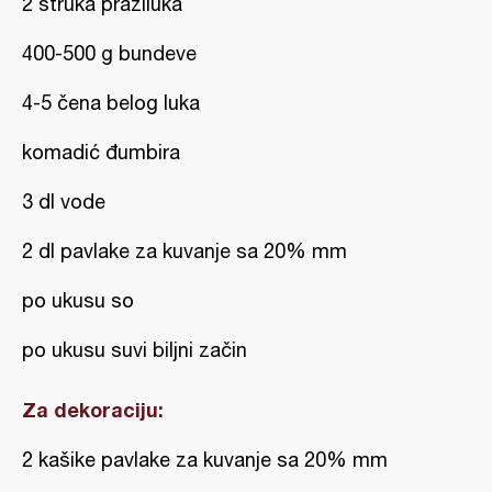
2 struka praziluka
400-500 g bundeve
4-5 čena belog luka
komadić đumbira
3 dl vode
2 dl pavlake za kuvanje sa 20% mm
po ukusu so
po ukusu suvi biljni začin
Za dekoraciju:
2 kašike pavlake za kuvanje sa 20% mm