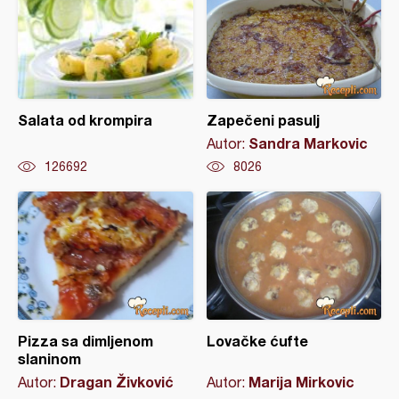
Salata od krompira
Zapečeni pasulj
Sandra Markovic
Autor:
126692
8026
Pizza sa dimljenom
Lovačke ćufte
slaninom
Dragan Živković
Marija Mirkovic
Autor:
Autor: