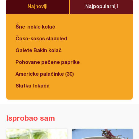
Najnoviji
Najpopularniji
Šne-nokle kolač
Čoko-kokos sladoled
Galete Bakin kolač
Pohovane pečene paprike
Americke palačinke (30)
Slatka fokača
Isprobao sam