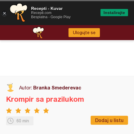
Recepti - Kuvar
Instalirajte
Recepti.com
Besplatna - Google Play
Ulogujte se
Branka Smederevac
Autor:
Krompir sa prazilukom
Dodaj u listu
60 min