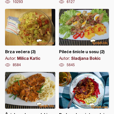
10293
6127
Brza večera (3)
Pileće šnicle u sosu (2)
Milica Katic
Sladjana Bokic
Autor:
Autor:
8584
5645