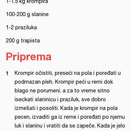
1-1.5 kg krompira
100-200 g slanine
1-2 praziluka
200 g trapista
Priprema
Krompir očistiti, preseći na pola i poređati u
podmazan pleh. Krompir peći u rerni dok
blago ne porumeni, a za to vreme sitno
iseckati slaninicu i praziluk, sve dobro
izmešati i posoliti. Kada je krompir na pola
pecen, izvaditi ga iz rerne i poređati po njemu
luk i slaninu i vratiti da se zapeče. Kada je jelo