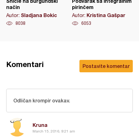
Šnicle na burgundski
Podvarak sa integralnim
način
pirinčem
Sladjana Bokic
Kristina Gašpar
Autor:
Autor:
8038
6053
Komentari
Postavite komentar
Odličan krompir ovakav.
Kruna
March 15, 2016, 9:21 am