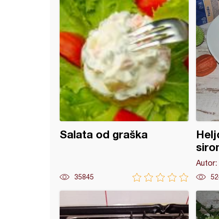
Salata od graška
Helj
siro
Autor:
35845
52
 sa bundevom i bulgurom