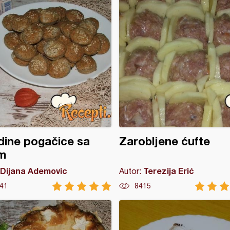
dine pogačice sa
Zarobljene ćufte
m
Dijana Ademovic
Terezija Erić
Autor:
41
8415