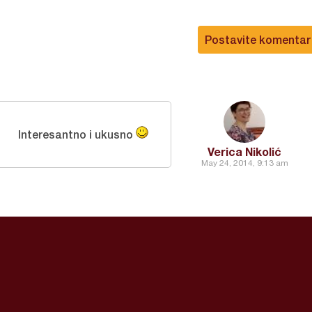
Postavite komentar
Interesantno i ukusno
Verica Nikolić
May 24, 2014, 9:13 am