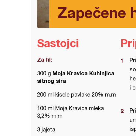
Zapečene h
Sastojci
Pr
Za fil:
Pr
so
Moja Kravica Kuhinjica
300 g
he
sitnog sira
i 
200 ml kisele pavlake 20% m.m
100 ml Moja Kravica mleka
Pr
3,2% m.m
um
is
3 jajeta