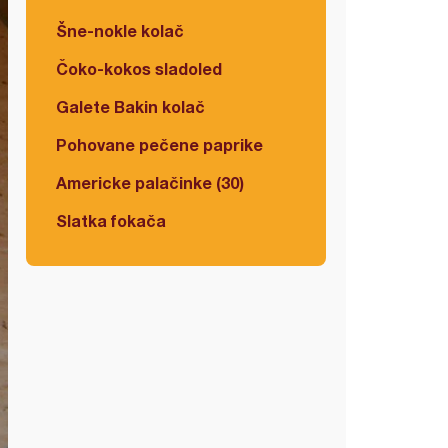
Šne-nokle kolač
Čoko-kokos sladoled
Galete Bakin kolač
Pohovane pečene paprike
Americke palačinke (30)
Slatka fokača