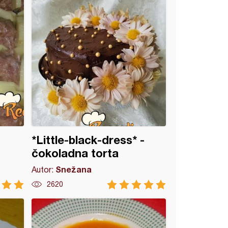
*Little-black-dress* -
čokoladna torta
Snežana
Autor:
2620