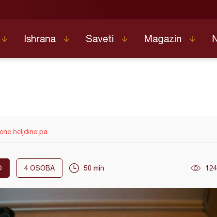
Ishrana
Saveti
Magazin
ne heljdine pa
O
4
OSOBA
50 min
124