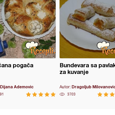
čana pogača
Bundevara sa pavl
za kuvanje
Dijana Ademovic
Dragoljub Milovanovi
Autor:
91
3703