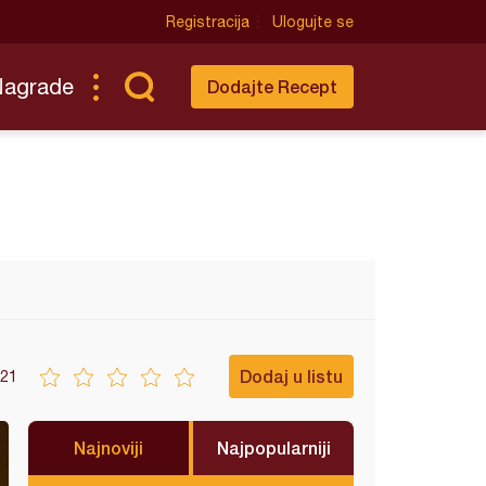
Registracija
Ulogujte se
Nagrade
Dodajte Recept
Dodaj u listu
21
Najnoviji
Najpopularniji