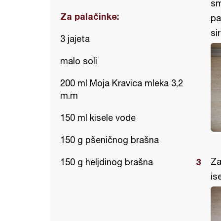
sm
Za palačinke:
pa
si
3 jajeta
malo soli
200 ml Moja Kravica mleka 3,2
m.m
150 ml kisele vode
150 g pšeničnog brašna
Za
150 g heljdinog brašna
is