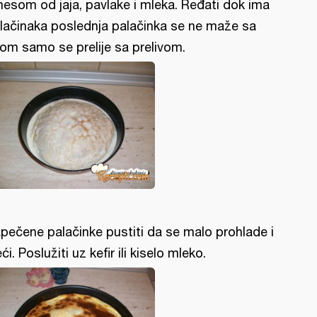
esom od jaja, pavlake i mleka. Ređati dok ima
lačinaka poslednja palačinka se ne maže sa
rom samo se prelije sa prelivom.
pečene palačinke pustiti da se malo prohlade i
eći. Poslužiti uz kefir ili kiselo mleko.