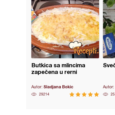
Butkica sa mlincima
Sve
zapečena u rerni
Sladjana Bokic
Autor:
Autor:
29214
25