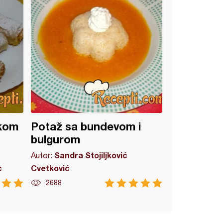
akom
Potaž sa bundevom i
bulgurom
Sandra Stojiljković
Autor:
c
Cvetković
2688