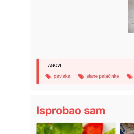
TAGOVI
pavlaka
slane palačinke
Isprobao sam
le-black-dress* - čokoladna torta