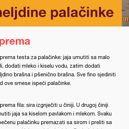
eljdine palačinke
iprema
iprema testa za palačinke: jaja umutiti sa malo
li, dodati mleko i kiselu vodu, zatim dodati
ljdino brašna i pšenično brašna. Sve fino sjediniti
od ove smese ispeći palačinke.
iprema fila: sira izgnječiti u činiji. U drugoj činiji
utiti jaja sa kiselom pavlakom i mlekom. Svaku
pečenu palačinku premazati sa sirom i preliti sa