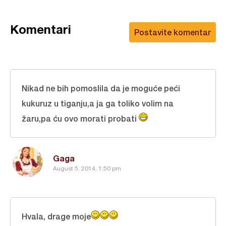
Komentari
Postavite komentar
Nikad ne bih pomoslila da je moguće peći
kukuruz u tiganju,a ja ga toliko volim na
žaru,pa ću ovo morati probati
Gaga
August 5, 2014, 1:50 pm
Hvala, drage moje