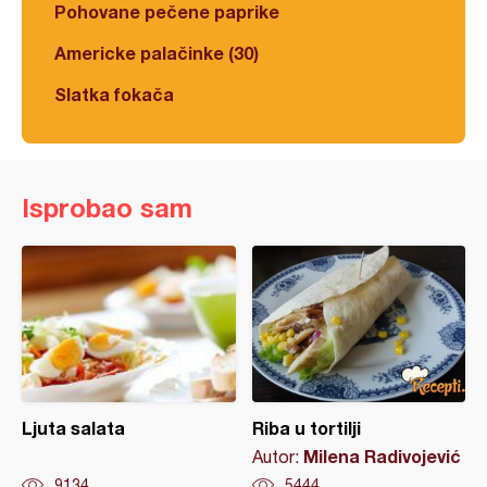
Pohovane pečene paprike
Americke palačinke (30)
Slatka fokača
Isprobao sam
Ljuta salata
Riba u tortilji
Milena Radivojević
Autor:
9134
5444