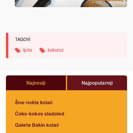
TAGOVI
ljuta
kukuruz
Najnoviji
Najpopularniji
Šne-nokle kolač
Čoko-kokos sladoled
Galete Bakin kolač