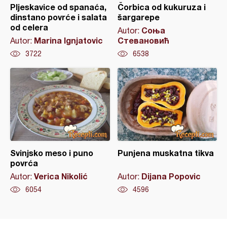
Pljeskavice od spanaća,
Čorbica od kukuruza i
dinstano povrće i salata
šargarepe
od celera
Соња
Autor:
Marina Ignjatovic
Стевановић
Autor:
3722
6538
Svinjsko meso i puno
Punjena muskatna tikva
povrća
Verica Nikolić
Dijana Popovic
Autor:
Autor:
6054
4596