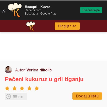
Recepti - Kuvar
Instalirajte
Recepti.com
Besplatna - Google Play
Ulogujte se
Verica Nikolić
Autor:
Pečeni kukuruz u gril tiganju
Dodaj u listu
90 min