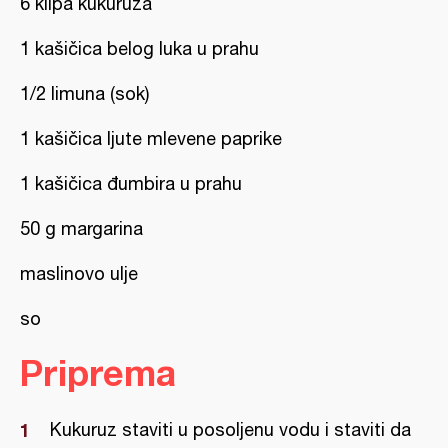
6 klipa kukuruza
1 kašičica belog luka u prahu
1/2 limuna (sok)
1 kašičica ljute mlevene paprike
1 kašičica đumbira u prahu
50 g margarina
maslinovo ulje
so
Priprema
Kukuruz staviti u posoljenu vodu i staviti da