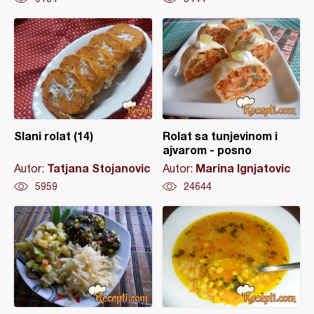
Slani rolat (14)
Rolat sa tunjevinom i
ajvarom - posno
Tatjana Stojanovic
Marina Ignjatovic
Autor:
Autor:
5959
24644