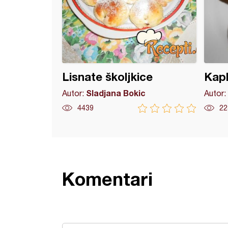
Lisnate školjkice
Kapk
Sladjana Bokic
Autor:
Autor:
4439
22
Komentari