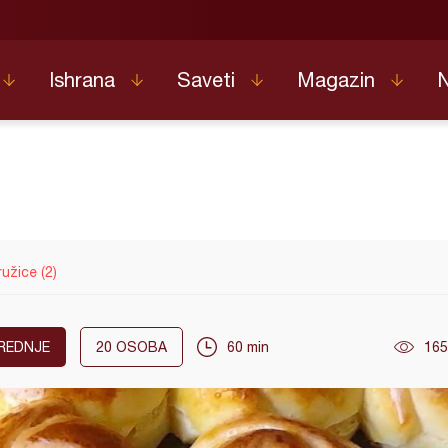
Ishrana
Saveti
Magazin
ružice (2)
REDNJE
20
OSOBA
60 min
165