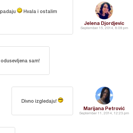
dopadaju
Hvala i ostalim
Jelena Djordjevic
September 15, 2014, 8:09 pm
i odusevljena sam!
Divno izgledaju!
Marijana Petrović
September 11, 2014, 12:23 pm