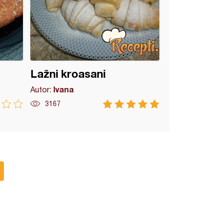
Lažni kroasani
Ivana
Autor:
3167