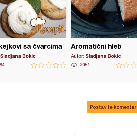
ejkovi sa čvarcima
Aromatični hleb
Sladjana Bokic
Sladjana Bokic
Autor:
84
3051
Postavite komentar