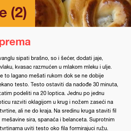
e (2)
iprema
vanglu sipati brašno, so i šećer, dodati jaje,
vlaku, kvasac razmućen u mlakom mleku i ulje.
e to lagano mešati rukom dok se ne dobije
kano testo. Testo ostaviti da nadođe 30 minuta,
zatim podeliti na 20 loptica. Jednu po jednu
pticu razviti oklagijom u krug i nožem zaseći na
tvrtine, ali ne do kraja. Na sredinu kruga staviti fil
 mešavine sira, spanaća i belanceta. Suprotnim
tvrtinama uviti testo oko fila formirajuci ružu.