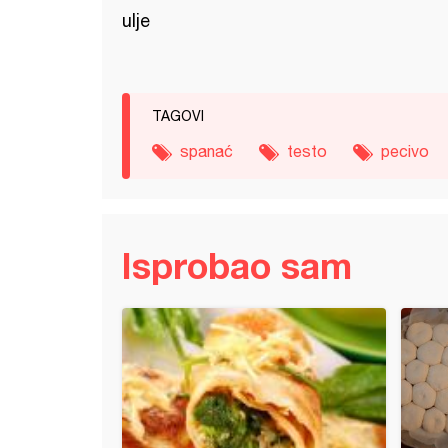
ulje
TAGOVI
spanać
testo
pecivo
Isprobao sam
ntegralni hlebić