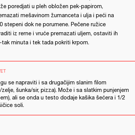
že poredjati u pleh obložen pek-papirom,
emazati mešavinom žumanceta i ulja i peći na
0 stepeni dok ne porumene. Pečene ružice
vaditi iz rerne i vruće premazati uljem, ostaviti ih
-tak minuta i tek tada pokriti krpom.
VET
u se napraviti i sa drugačijim slanim filom
r/zelje, šunka/sir, pizza). Može i sa slatkim punjenjem
em), ali se onda u testo dodaje kašika šećera i 1/2
ičice soli.