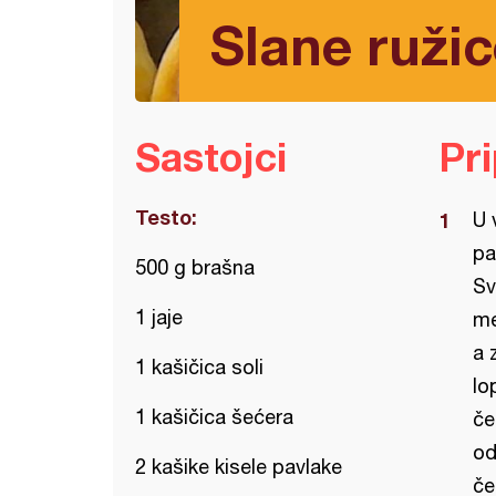
Slane ružic
Sastojci
Pr
Testo:
U 
pa
500 g brašna
Sv
1 jaje
me
a 
1 kašičica soli
lo
1 kašičica šećera
če
od
2 kašike kisele pavlake
če