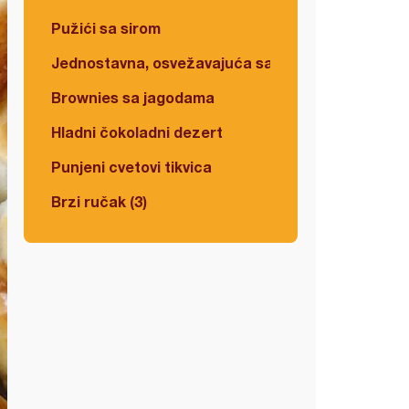
Pužići sa sirom
Jednostavna, osvežavajuća salata
Brownies sa jagodama
Hladni čokoladni dezert
Punjeni cvetovi tikvica
Brzi ručak (3)