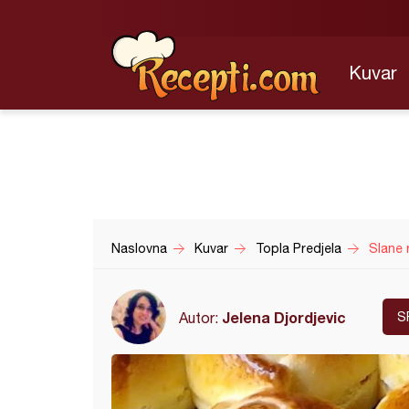
Kuvar
Naslovna
Kuvar
Topla Predjela
Slane 
Jelena Djordjevic
Autor:
S