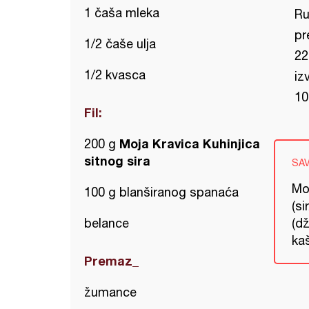
1 čaša mleka
Ru
pr
1/2 čaše ulja
22
1/2 kvasca
iz
10
Fil:
Moja Kravica Kuhinjica
200 g
sitnog sira
SA
Mog
100 g blanširanog spanaća
(si
belance
(dž
kaš
Premaz_
žumance