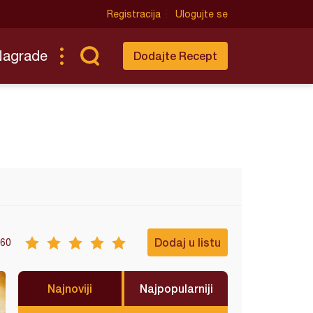
Registracija
Ulogujte se
Nagrade
Dodajte Recept
Dodaj u listu
60
Najnoviji
Najpopularniji