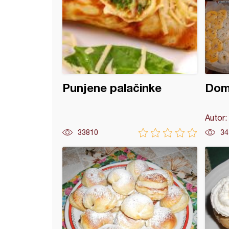
Punjene palačinke
Doma
Autor:
33810
34
 kroasani