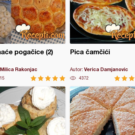
će pogačice (2)
Pica čamčići
Milica Rakonjac
Verica Damjanovic
Autor:
15
4372