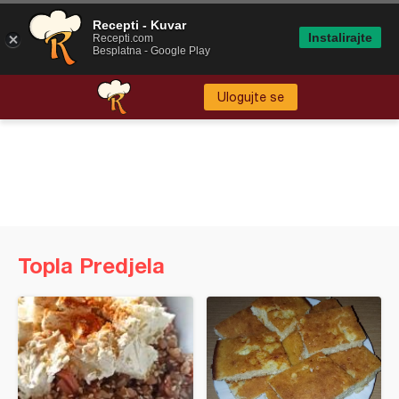
Recepti - Kuvar
Instalirajte
Recepti.com
Besplatna - Google Play
Ulogujte se
Topla Predjela