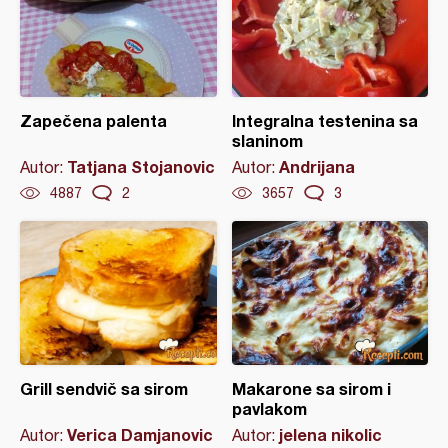
Zapečena palenta
Integralna testenina sa
slaninom
Tatjana Stojanovic
Andrijana
Autor:
Autor:
4887
2
3657
3
Grill sendvič sa sirom
Makarone sa sirom i
pavlakom
Verica Damjanovic
jelena nikolic
Autor:
Autor: