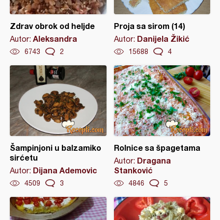
Zdrav obrok od heljde
Proja sa sirom (14)
Aleksandra
Danijela Žikić
Autor:
Autor:
6743
2
15688
4
Šampinjoni u balzamiko
Rolnice sa špagetama
sirćetu
Dragana
Autor:
Dijana Ademovic
Stanković
Autor:
4509
3
4846
5