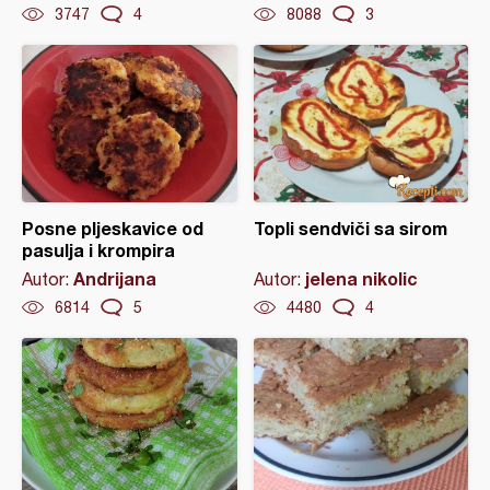
3747
4
8088
3
Posne pljeskavice od
Topli sendviči sa sirom
pasulja i krompira
Andrijana
jelena nikolic
Autor:
Autor:
6814
5
4480
4