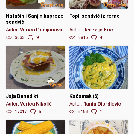
Natašin i Sanjin kapreze
Topli sendvić iz rerne
sendvič
Verica Damjanovic
Terezija Erić
Autor:
Autor:
3633
9
3816
4
Jaja Benedikt
Kačamak (6)
Verica Nikolić
Tanja Djordjevic
Autor:
Autor:
17017
5
5196
1