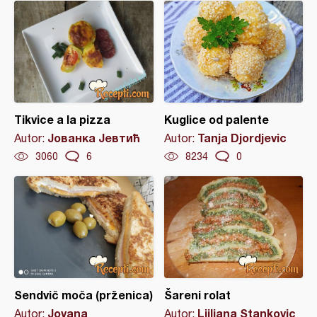
Tikvice a la pizza
Kuglice od palente
Јованка Јевтић
Tanja Djordjevic
Autor:
Autor:
3060
6
8234
0
Sendvič moča (prženica)
Šareni rolat
Jovana
Ljiljana Stankovic
Autor:
Autor: