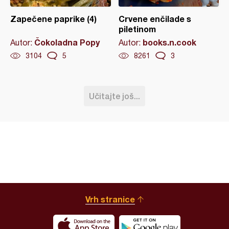
Zapečene paprike (4)
Crvene enčilade s
piletinom
Čokoladna Popy
books.n.cook
Autor:
Autor:
3104
5
8261
3
Učitajte još...
Vrh stranice