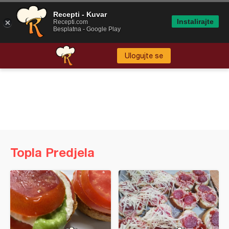
Recepti - Kuvar
Instalirajte
Recepti.com
Besplatna - Google Play
Ulogujte se
Topla Predjela