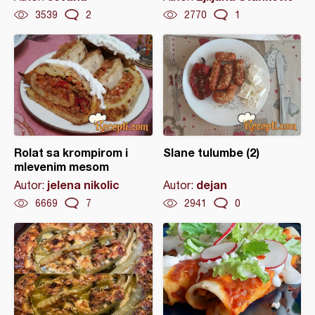
3539
2
2770
1
Rolat sa krompirom i
Slane tulumbe (2)
mlevenim mesom
jelena nikolic
dejan
Autor:
Autor:
6669
7
2941
0