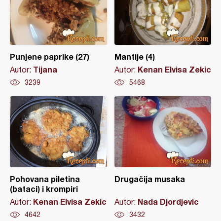
Punjene paprike (27)
Mantije (4)
Tijana
Kenan Elvisa Zekic
Autor:
Autor:
3239
5468
Pohovana piletina
Drugačija musaka
(bataci) i krompiri
Kenan Elvisa Zekic
Nada Djordjevic
Autor:
Autor:
4642
3432