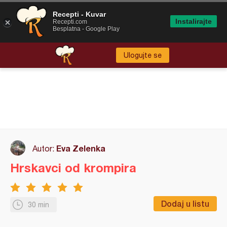
Recepti - Kuvar
Instalirajte
Recepti.com
Besplatna - Google Play
Ulogujte se
Eva Zelenka
Autor:
Hrskavci od krompira
Dodaj u listu
30 min