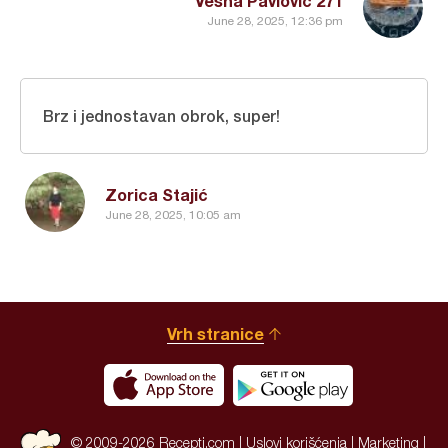
Vesna Pavlovic 271
June 28, 2025, 12:36 pm
Brz i jednostavan obrok, super!
Zorica Stajić
June 28, 2025, 10:05 am
Vrh stranice
© 2009-2026 Recepti.com |
Uslovi korišćenja
|
Marketing
|