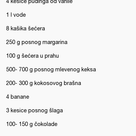
4 kesice pudinga od vanile
1 l vode
8 kašika šećera
250 g posnog margarina
100 g šećera u prahu
500- 700 g posnog mlevenog keksa
200- 300 g kokosovog brašna
4 banane
3 kesice posnog šlaga
100- 150 g čokolade