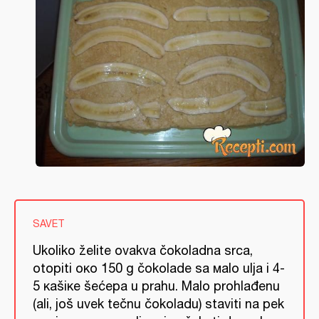
SAVET
Ukoliko želite ovakva čokoladna srca,
оtоpiti око 150 g čokoladе sа маlо uljа i 4-
5 каšiке šеćера u prahu. Маlо prohlađenu
(аli, još uvek tečnu čokoladu) staviti na pek