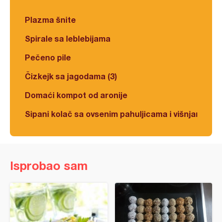
Plazma šnite
Spirale sa leblebijama
Pečeno pile
Čizkejk sa jagodama (3)
Domaći kompot od aronije
Sipani kolač sa ovsenim pahuljicama i višnjama
Isprobao sam