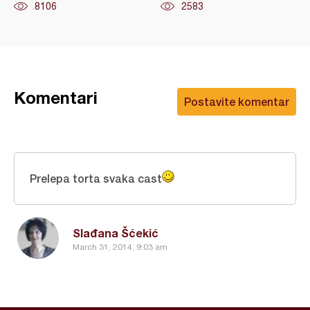
8106
2583
Komentari
Postavite komentar
Prelepa torta svaka cast
Slađana Šćekić
March 31, 2014, 9:03 am