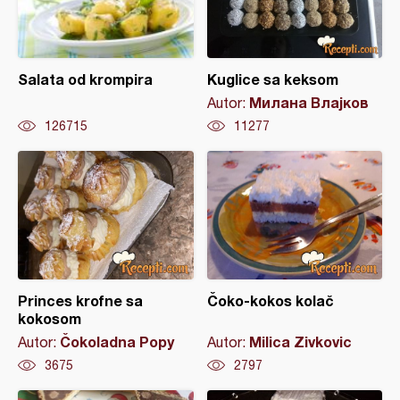
Salata od krompira
Kuglice sa keksom
Милана Влајков
Autor:
126715
11277
Princes krofne sa
Čoko-kokos kolač
kokosom
Čokoladna Popy
Milica Zivkovic
Autor:
Autor:
3675
2797