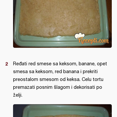
Ređati red smese sa keksom, banane, opet
smesa sa keksom, red banana i prekriti
preostalom smesom od keksa. Celu tortu
premazati posnim šlagom i dekorisati po
želji.