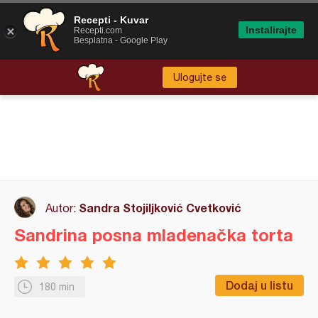
Recepti - Kuvar
Instalirajte
Recepti.com
Besplatna - Google Play
Ulogujte se
Sandra Stojiljković Cvetković
Autor:
Sandrina posna mladenačka torta
Dodaj u listu
180 min