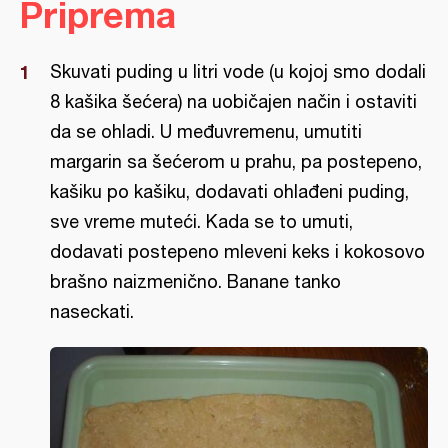
Priprema
Skuvati puding u litri vode (u kojoj smo dodali
8 kašika šećera) na uobičajen način i ostaviti
da se ohladi. U međuvremenu, umutiti
margarin sa šećerom u prahu, pa postepeno,
kašiku po kašiku, dodavati ohlađeni puding,
sve vreme muteći. Каda se to umuti,
dodavati postepeno mleveni keks i kokosovo
brašno naizmenično. Banane tanko
naseckati.