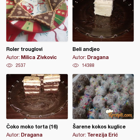
Roler trouglovi
Beli andjeo
Milica Zivkovic
Dragana
Autor:
Autor:
2537
14388
Čoko moko torta (16)
Šarene kokos kuglice
Dragana
Terezija Erić
Autor:
Autor: