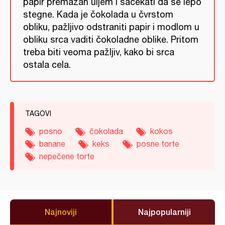
papir premazan uljem i sačekati da se lepo
stegne. Каda je čokolada u čvrstom
obliku, pažljivo odstraniti papir i modlom u
obliku srca vaditi čokoladne oblike. Pritom
treba biti veoma pažljiv, kako bi srca
ostala cela.
TAGOVI
posno
čokolada
kokos
banane
keks
posne torte
nepečene torte
Najnoviji
Najpopularniji