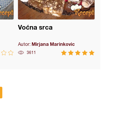
Voćna srca
Mirjana Marinkovic
Autor:
3611