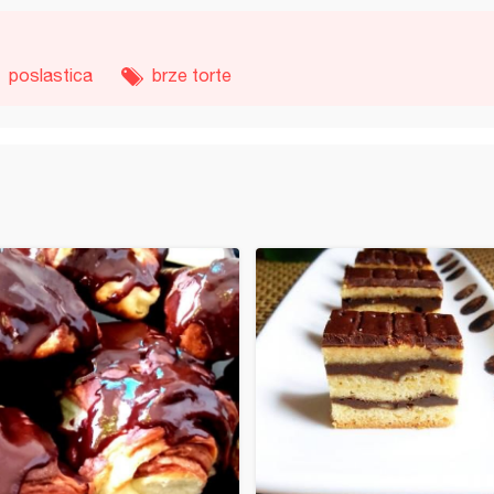
poslastica
brze torte