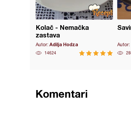
Kolač - Nemačka
Savi
zastava
Adilja Hodza
Autor:
Autor:
14624
28
Komentari