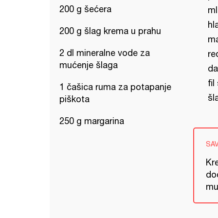
200 g šećera
ml
hl
200 g šlag krema u prahu
ma
2 dl mineralne vode za
re
mućenje šlaga
da
fi
1 čašica ruma za potapanje
šl
piškota
250 g margarina
SA
Kre
do
mu