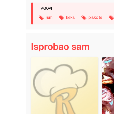
TAGOVI
rum
keks
piškote
Isprobao sam
e torta od crne i bele čokolade sa malinama