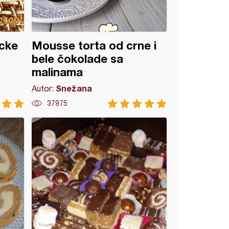
cke
Mousse torta od crne i
bele čokolade sa
malinama
Snežana
Autor:
37975