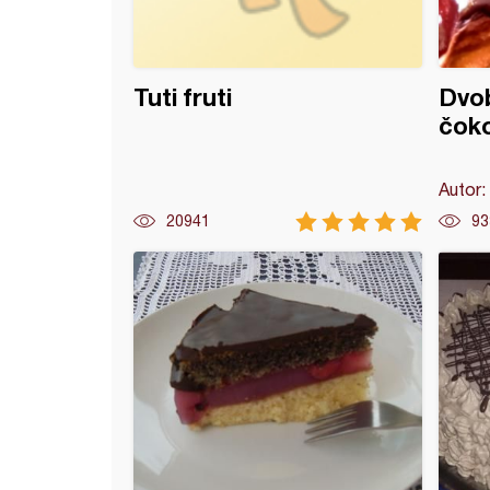
Tuti fruti
Dvob
čok
Autor:
20941
93
 srca