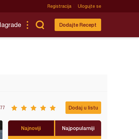
Registracija
Ulogujte se
Nagrade
Dodajte Recept
Dodaj u listu
77
Najnoviji
Najpopularniji