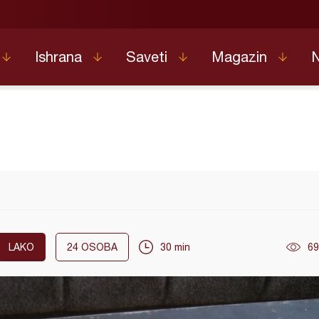
Ishrana
Saveti
Magazin
LAKO
24
OSOBA
30 min
69