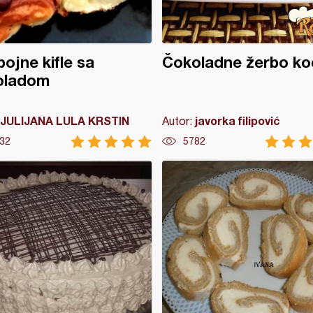
ojne kifle sa
Čokoladne žerbo ko
oladom
JULIJANA LULA KRSTIN
javorka filipović
Autor:
32
5782