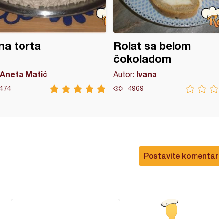
na torta
Rolat sa belom
čokoladom
Aneta Matić
Ivana
Autor:
474
4969
Postavite komentar