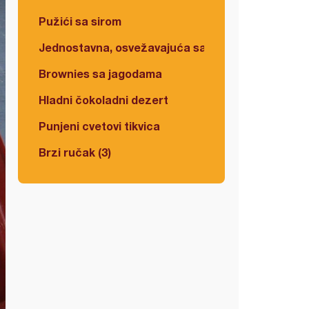
Pužići sa sirom
Jednostavna, osvežavajuća salata
Brownies sa jagodama
Hladni čokoladni dezert
Punjeni cvetovi tikvica
Brzi ručak (3)