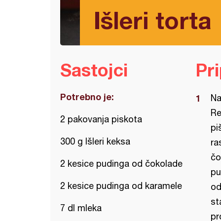
Išleri torta
Sastojci
Pr
Potrebno je:
Na
Re
2 pakovanja piskota
pi
300 g Išleri keksa
ra
čo
2 kesice pudinga od čokolade
pu
2 kesice pudinga od karamele
od
st
7 dl mleka
pr