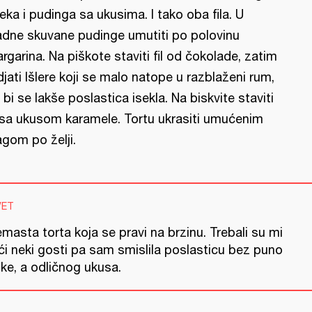
eka i pudinga sa ukusima. I tako oba fila. U
adne skuvane pudinge umutiti po polovinu
rgarina. Na piškote staviti fil od čokolade, zatim
djati Išlere koji se malo natope u razblaženi rum,
 bi se lakše poslastica isekla. Na biskvite staviti
l sa ukusom karamele. Tortu ukrasiti umućenim
agom po želji.
VET
masta torta koja se pravi na brzinu. Trebali su mi
ći neki gosti pa sam smislila poslasticu bez puno
ke, a odličnog ukusa.