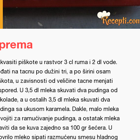
iprema
kvasiti piškote u rastvor 3 cl ruma i 2 dl vode.
đati na tacnu po dužini tri, a po širini osam
škota, u zavisnosti od veličine tacne menjati
spored. U 3,5 dl mleka skuvati dva pudinga od
kolade, a u ostalih 3,5 dl mleka skuvati dva
dinga sa ukusom karamela. Dakle, malo mleka
vojiti za ramućivanje pudinga, a ostatak mleka
aviti da se kuva zajedno sa 100 gr šećera. U
ovrilo mleko sipati razmućenu smesu hladnog