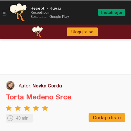
Recepti - Kuvar
Instalirajte
Recepti.com
Besplatna - Google Play
Ulogujte se
Novka Ćorda
Autor:
Torta Medeno Srce
Dodaj u listu
40 min