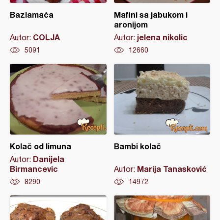
Bazlamača
Mafini sa jabukom i
aronijom
COLJA
jelena nikolic
Autor:
Autor:
5091
12660
Kolač od limuna
Bambi kolač
Danijela
Autor:
Birmancevic
Marija Tanasković
Autor:
8290
14972