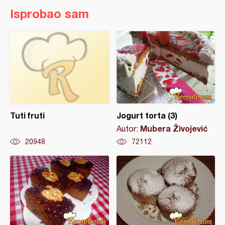
Isprobao sam
Tuti fruti
Jogurt torta (3)
Mubera Živojević
Autor:
20948
72112