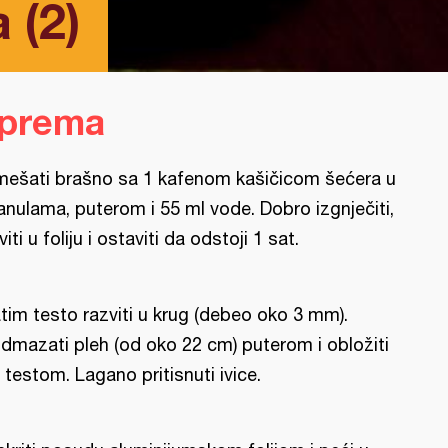
 (2)
iprema
mešati brašno sa 1 kafenom kašičicom šećera u
anulama, puterom i 55 ml vode. Dobro izgnječiti,
viti u foliju i ostaviti da odstoji 1 sat.
tim testo razviti u krug (debeo oko 3 mm).
dmazati pleh (od oko 22 cm) puterom i obložiti
 testom. Lagano pritisnuti ivice.