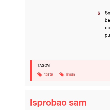
Sm
be
do
pu
TAGOVI
torta
limun
Isprobao sam