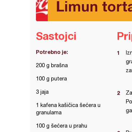
Limun torta
Sastojci
Pr
Potrebno je:
Iz
gr
200 g brašna
za
100 g putera
3 jaja
Za
Po
1 kafena kašičica šećera u
ga
granulama
100 g šećera u prahu