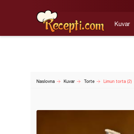
Kuvar
Naslovna
Kuvar
Torte
Limun torta (2)