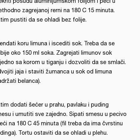
ekriti posudu aluminijumskom folijom i peći u
ethodno zagrejanoj rerni na 180 C 15 minuta.
tim pustiti da se ohladi bez folije.
rendati koru limuna i iscediti sok. Treba da se
bije oko 150 ml soka. Zagrejati limunov sok
jedno sa korom u tiganju i dozvoliti da se smlači.
vojiti jaja i staviti žumanca u sok od limuna
adržati belanca).
tim dodati šećer u prahu, pavlaku i puding
esu i umutiti sve zajedno. Sipati smesu u pecivo
peći na 180 C 45 minuta (fil treba da ima čvrstinu
dinga). Tortu ostaviti da se ohladi u plehu.