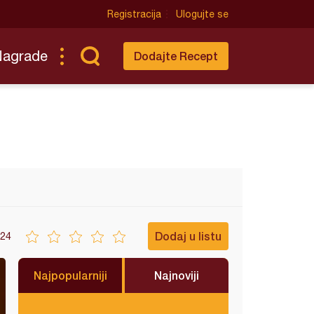
Registracija
Ulogujte se
Nagrade
Dodajte Recept
Dodaj u listu
24
Najpopularniji
Najnoviji