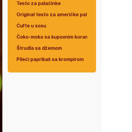
Testo za palačinke
Original testo za američke palačinke
Ćufte u sosu
Čoko-moko sa kupovnim korama
Štrudla sa džemom
Pileći paprikaš sa krompirom