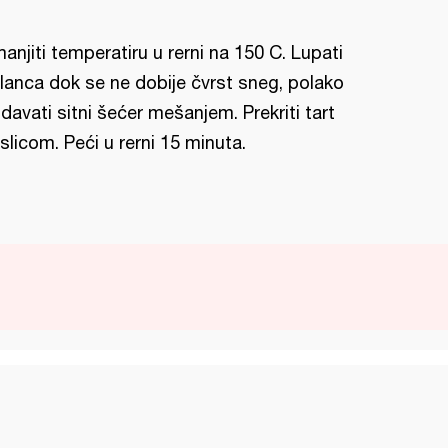
anjiti temperatiru u rerni na 150 C. Lupati
lanca dok se ne dobije čvrst sneg, polako
davati sitni šećer mešanjem. Prekriti tart
slicom. Peći u rerni 15 minuta.