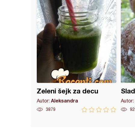
Zeleni šejk za decu
Slad
Aleksandra
Autor:
Autor:
3879
92