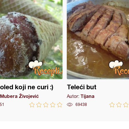
oled koji ne curi :)
Teleći but
Mubera Živojević
Tijana
Autor:
51
69438