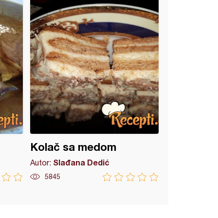
Kolač sa medom
Slađana Dedić
Autor:
5845