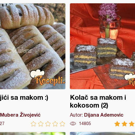
jići sa makom :)
Kolač sa makom i
kokosom (2)
Mubera Živojević
Dijana Ademovic
Autor:
27
14805