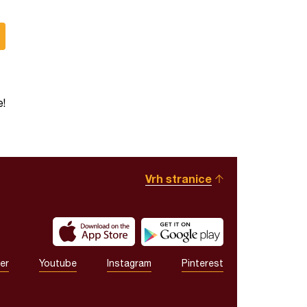
e!
Vrh stranice
er
Youtube
Instagram
Pinterest