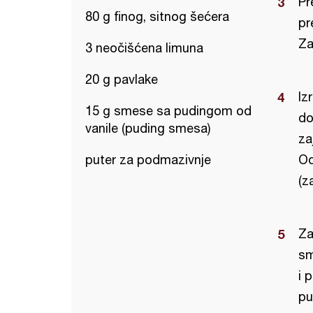
Pr
80 g finog, sitnog šećera
pr
Za
3 neočišćena limuna
20 g pavlake
Iz
15 g smese sa pudingom od
do
vanile (puding smesa)
za
puter za podmazivnje
Od
(z
Za
sm
i 
pu