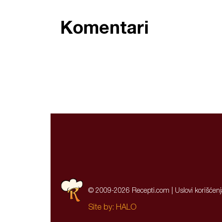
Komentari
© 2009-2026 Recepti.com |
Uslovi korišćen
Site by:
HALO