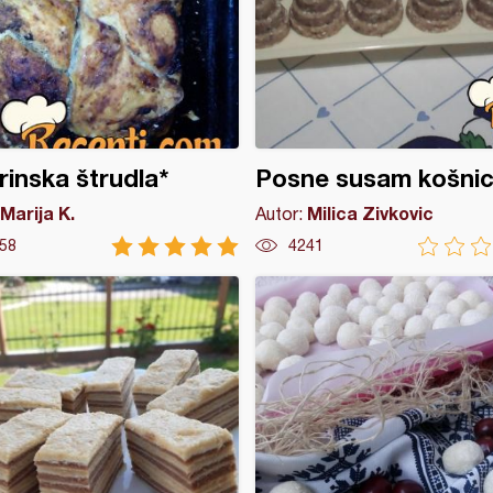
rinska štrudla*
Posne susam košni
Marija K.
Milica Zivkovic
Autor:
58
4241