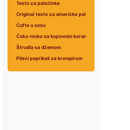
Testo za palačinke
Original testo za američke palačinke
Ćufte u sosu
Čoko-moko sa kupovnim korama
Štrudla sa džemom
Pileći paprikaš sa krompirom