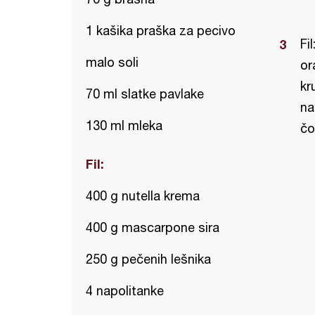
1 kašika praška za pecivo
Fi
malo soli
or
kr
70 ml slatke pavlake
na
130 ml mleka
čo
Fil:
400 g nutella krema
400 g mascarpone sira
250 g pečenih lešnika
4 napolitanke