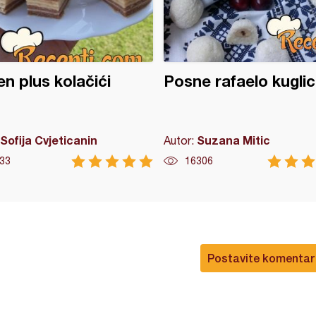
n plus kolačići
Posne rafaelo kuglic
Sofija Cvjeticanin
Suzana Mitic
Autor:
33
16306
Postavite komentar