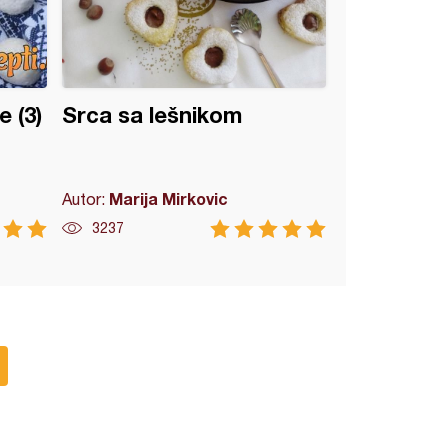
e (3)
Srca sa lešnikom
Marija Mirkovic
Autor:
3237