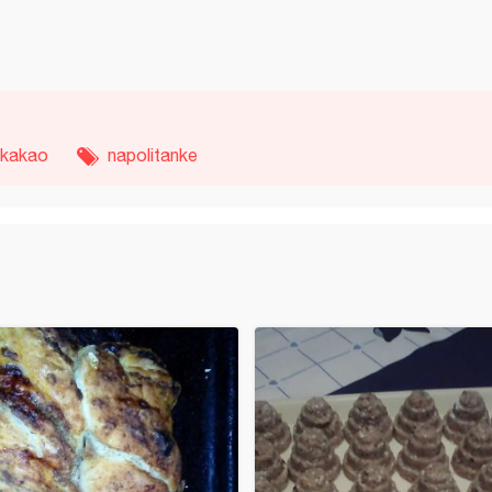
kakao
napolitanke