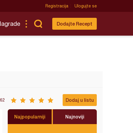
Registracija
Ulogujte se
Nagrade
Dodajte Recept
Dodaj u listu
62
Najpopularniji
Najnoviji