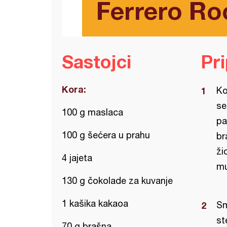
Ferrero Ro
Sastojci
Pr
Kora:
Ko
se
100 g maslaca
pa
100 g šećera u prahu
br
ži
4 jajeta
mu
130 g čokolade za kuvanje
1 kašika kakaoa
Sm
st
70 g brašna