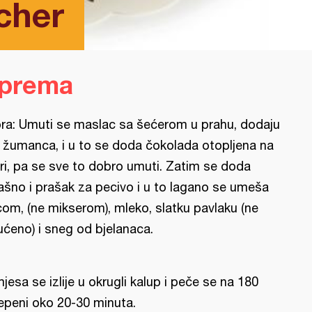
cher
iprema
ra: Umuti se maslac sa šećerom u prahu, dodaju
 žumanca, i u to se doda čokolada otopljena na
ri, pa se sve to dobro umuti. Zatim se doda
ašno i prašak za pecivo i u to lagano se umeša
com, (ne mikserom), mleko, slatku pavlaku (ne
ćeno) i sneg od bjelanaca.
jesa se izlije u okrugli kalup i peče se na 180
epeni oko 20-30 minuta.