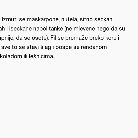
l: Izmuti se maskarpone, nutela, sitno seckani
ah i iseckane napolitanke (ne mlevene nego da su
upnije, da se osete). Fil se premaže preko kore i
 sve to se stavi šlag i pospe se rendanom
koladom ili lešnicima...