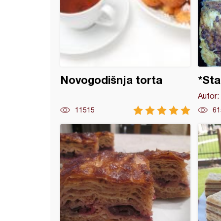
Novogodišnja torta
*Sta
Autor:
11515
61
sa lešnikom