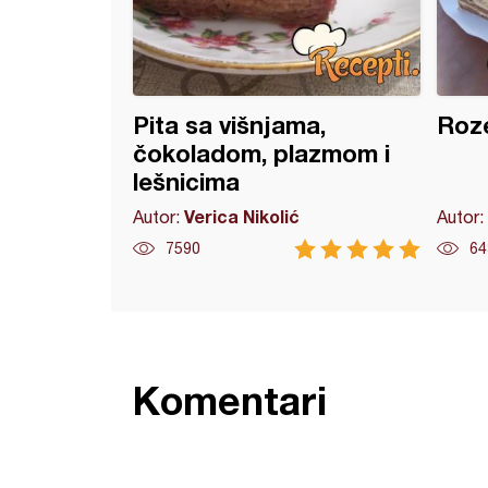
Pita sa višnjama,
Roze
čokoladom, plazmom i
lešnicima
Verica Nikolić
Autor:
Autor:
7590
64
Komentari