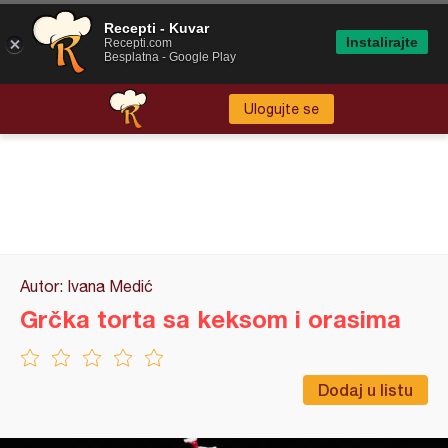
Recepti - Kuvar
Instalirajte
Recepti.com
Besplatna - Google Play
Ulogujte se
Autor: Ivana Medić
Grčka torta sa keksom i orasima
Dodaj u listu