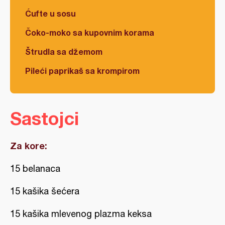
Ćufte u sosu
Čoko-moko sa kupovnim korama
Štrudla sa džemom
Pileći paprikaš sa krompirom
Sastojci
Za kore:
15 belanaca
15 kašika šećera
15 kašika mlevenog plazma keksa