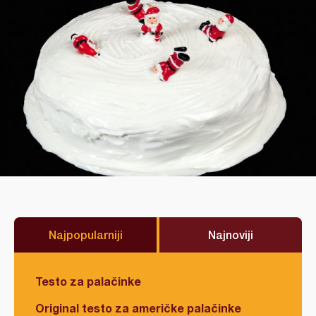
Najpopularniji
Najnoviji
Testo za palačinke
Original testo za američke palačinke