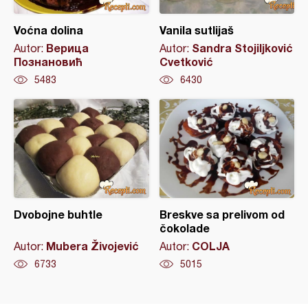
Voćna dolina
Vanila sutlijaš
Верица
Sandra Stojiljković
Autor:
Autor:
Познановић
Cvetković
5483
6430
Dvobojne buhtle
Breskve sa prelivom od
čokolade
Mubera Živojević
COLJA
Autor:
Autor:
6733
5015