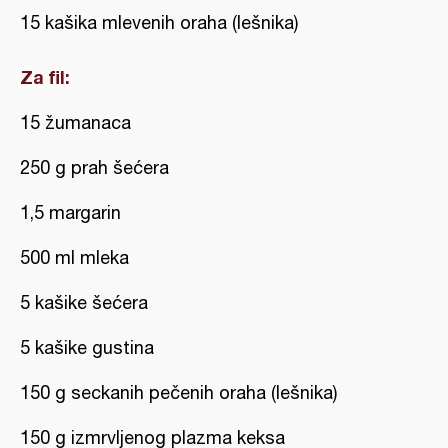
15 kašika mlevenih oraha (lešnika)
Za fil:
15 žumanaca
250 g prah šećera
1,5 margarin
500 ml mleka
5 kašike šećera
5 kašike gustina
150 g seckanih pečenih oraha (lešnika)
150 g izmrvljenog plazma keksa