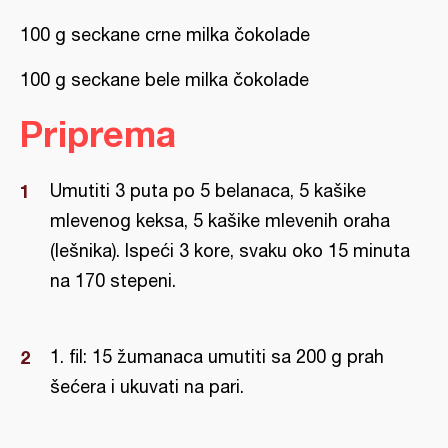
100 g seckane crne milka čokolade
100 g seckane bele milka čokolade
Priprema
Umutiti 3 puta po 5 belanaca, 5 kašike
mlevenog keksa, 5 kašike mlevenih oraha
(lešnika). Ispeći 3 kore, svaku oko 15 minuta
na 170 stepeni.
1. fil: 15 žumanaca umutiti sa 200 g prah
šećera i ukuvati na pari.