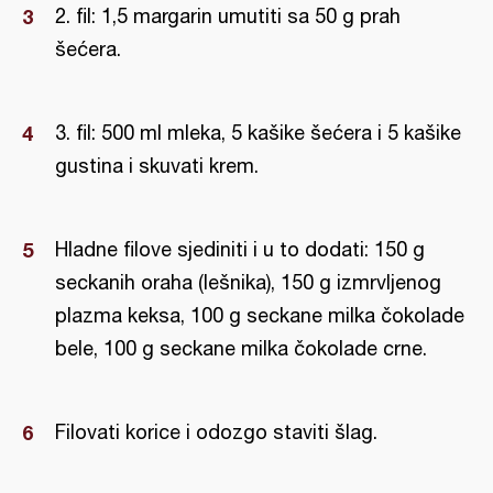
2. fil: 1,5 margarin umutiti sa 50 g prah
šećera.
3. fil: 500 ml mleka, 5 kašike šećera i 5 kašike
gustina i skuvati krem.
Hladne filove sjediniti i u to dodati: 150 g
seckanih oraha (lešnika), 150 g izmrvljenog
plazma keksa, 100 g seckane milka čokolade
bele, 100 g seckane milka čokolade crne.
Filovati korice i odozgo staviti šlag.