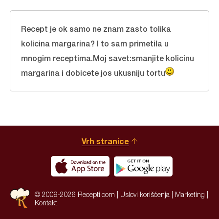
Recept je ok samo ne znam zasto tolika
kolicina margarina? I to sam primetila u
mnogim receptima.Moj savet:smanjite kolicinu
margarina i dobicete jos ukusniju tortu
Vrh stranice
© 2009-2026 Recepti.com |
Uslovi korišćenja
|
Marketing
|
Kontakt