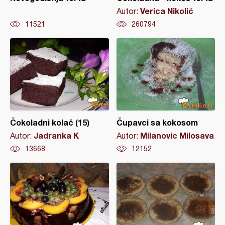
Verica Nikolić
Autor:
11521
260794
Čokoladni kolač (15)
Čupavci sa kokosom
Jadranka K
Milanovic Milosava
Autor:
Autor:
13668
12152