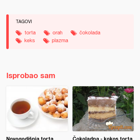
TAGOVI
torta
orah
čokolada
keks
plazma
Isprobao sam
Novogodišnja torta
Čokoladna - kokos torta