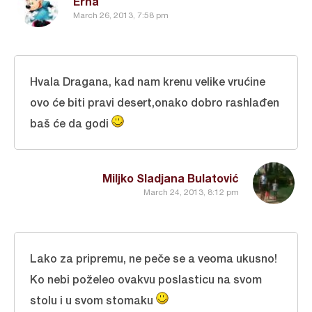
Erna
March 26, 2013, 7:58 pm
Hvala Dragana, kad nam krenu velike vrućine
ovo će biti pravi desert,onako dobro rashlađen
baš će da godi
Miljko Sladjana Bulatović
March 24, 2013, 8:12 pm
Lako za pripremu, ne peče se a veoma ukusno!
Ko nebi poželeo ovakvu poslasticu na svom
stolu i u svom stomaku