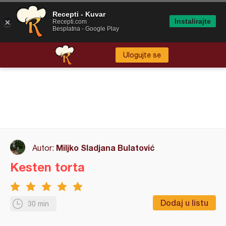
Recepti - Kuvar
Instalirajte
Recepti.com
Besplatna - Google Play
Ulogujte se
Miljko Sladjana Bulatović
Autor:
Kesten torta
Dodaj u listu
30 min