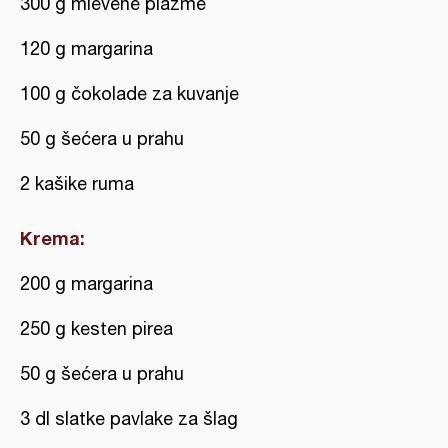
300 g mlevene plazme
120 g margarina
100 g čokolade za kuvanje
50 g šećera u prahu
2 kašike ruma
Krema:
200 g margarina
250 g kesten pirea
50 g šećera u prahu
3 dl slatke pavlake za šlag