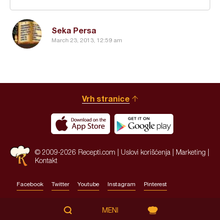
Seka Persa
March 23, 2013, 12:59 am
Vrh stranice
© 2009-2026 Recepti.com |
Uslovi korišćenja
|
Marketing
|
Kontakt
Facebook
Twitter
Youtube
Instagram
Pinterest
Site by:
HALO