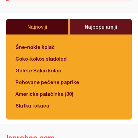
Najnoviji
Najpopularniji
Šne-nokle kolač
Čoko-kokos sladoled
Galete Bakin kolač
Pohovane pečene paprike
Americke palačinke (30)
Slatka fokača
Isprobao sam