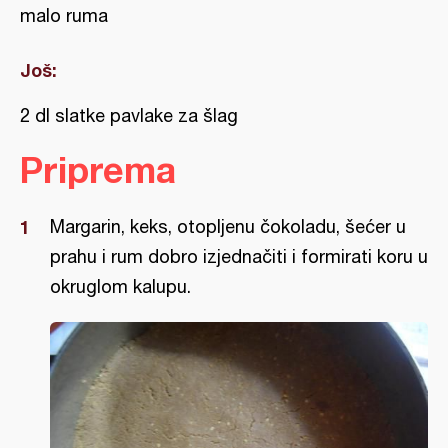
malo ruma
Još:
2 dl slatke pavlake za šlag
Priprema
Margarin, keks, otopljenu čokoladu, šećer u
prahu i rum dobro izjednačiti i formirati koru u
okruglom kalupu.