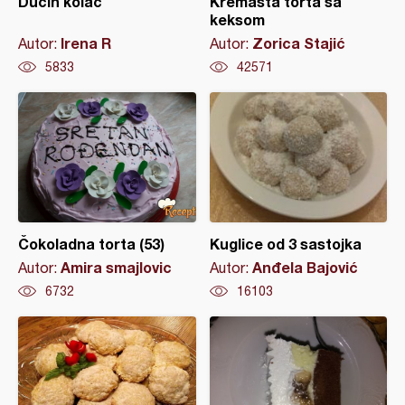
Ducin kolač
Kremasta torta sa
keksom
Irena R
Zorica Stajić
Autor:
Autor:
5833
42571
Čokoladna torta (53)
Kuglice od 3 sastojka
Amira smajlovic
Anđela Bajović
Autor:
Autor:
6732
16103