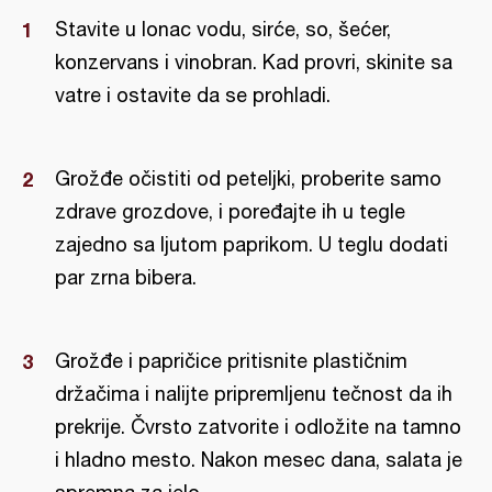
Stavite u lonac vodu, sirće, so, šećer,
konzervans i vinobran. Kad provri, skinite sa
vatre i ostavite da se prohladi.
Grožđe očistiti od peteljki, proberite samo
zdrave grozdove, i poređajte ih u tegle
zajedno sa ljutom paprikom. U teglu dodati
par zrna bibera.
Grožđe i papričice pritisnite plastičnim
držačima i nalijte pripremljenu tečnost da ih
prekrije. Čvrsto zatvorite i odložite na tamno
i hladno mesto. Nakon mesec dana, salata je