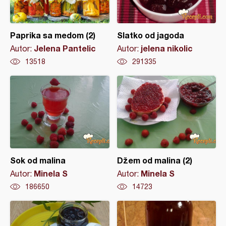
Paprika sa medom (2)
Slatko od jagoda
Jelena Pantelic
jelena nikolic
Autor:
Autor:
13518
291335
Sok od malina
Džem od malina (2)
Minela S
Minela S
Autor:
Autor:
186650
14723