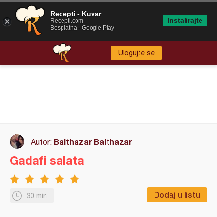
Recepti - Kuvar
Instalirajte
Recepti.com
Besplatna - Google Play
Ulogujte se
Balthazar Balthazar
Autor:
Gadafi salata
Dodaj u listu
30 min