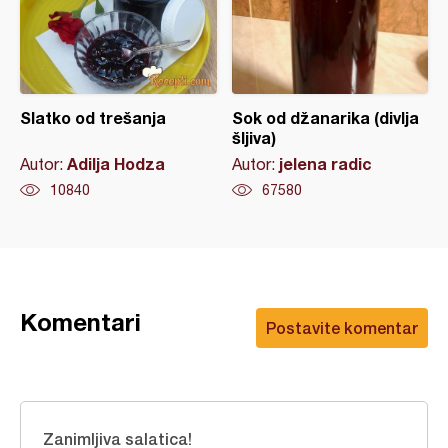
Slatko od trešanja
Sok od džanarika (divlja
šljiva)
Adilja Hodza
jelena radic
Autor:
Autor:
10840
67580
Komentari
Postavite komentar
Zanimljiva salatica!