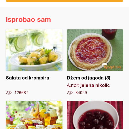
Isprobao sam
Salata od krompira
Džem od jagoda (3)
jelena nikolic
Autor:
126687
84029