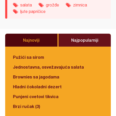
salata
grožđe
zimnica
ljute papričice
Najnoviji
Najpopularniji
Pužići sa sirom
Jednostavna, osvežavajuća salata
Brownies sa jagodama
Hladni čokoladni dezert
Punjeni cvetovi tikvica
Brzi ručak (3)