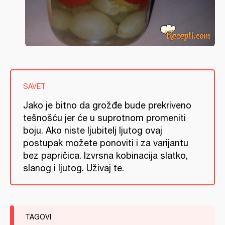
SAVET
Jako je bitno da grožđe bude prekriveno
tešnošću jer će u suprotnom promeniti
boju. Ako niste ljubitelj ljutog ovaj
postupak možete ponoviti i za varijantu
bez papričica. Izvrsna kobinacija slatko,
slanog i ljutog. Uživaj te.
TAGOVI