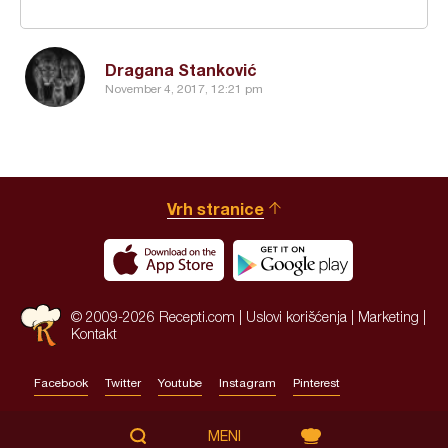
Dragana Stanković
November 4, 2017, 12:21 pm
Vrh stranice
© 2009-2026 Recepti.com |
Uslovi korišćenja
|
Marketing
|
Kontakt
Facebook
Twitter
Youtube
Instagram
Pinterest
Site by:
HALO