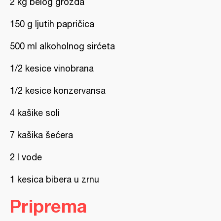
2 kg belog grožđa
150 g ljutih papričica
500 ml alkoholnog sirćeta
1/2 kesice vinobrana
1/2 kesice konzervansa
4 kašike soli
7 kašika šećera
2 l vode
1 kesica bibera u zrnu
Priprema