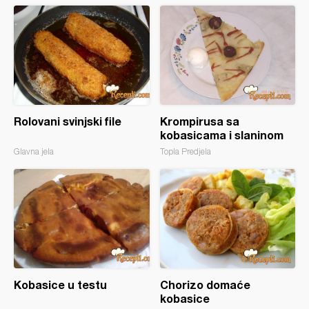
Rolovani svinjski file
Krompirusa sa
kobasicama i slaninom
Glavna jela
Topla Predjela
Kobasice u testu
Chorizo domaće
kobasice