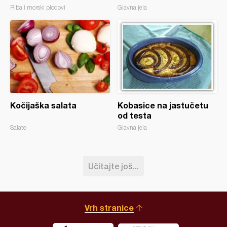
Riba i morski plodovi
Glavna jela
Kočijaška salata
Kobasice na jastučetu
od testa
Salate
Glavna jela
Učitajte još...
Vrh stranice