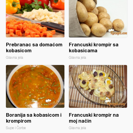
Prebranac sa domaćom
Francuski krompir sa
kobasicom
kobasicama
Glavna jela
Glavna jela
Boranija sa kobasicom i
Francuski krompir na
krompirom
moj način
Supe i Čorbe
Glavna jela