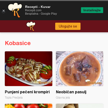
Recepti - Kuvar
Instalirajte
Recepti.com
Besplatna - Google Play
Ulogujte se
Kobasice
Punjeni pečeni krompiri
Neobičan pasulj
Topla Predjela
Glavna jela