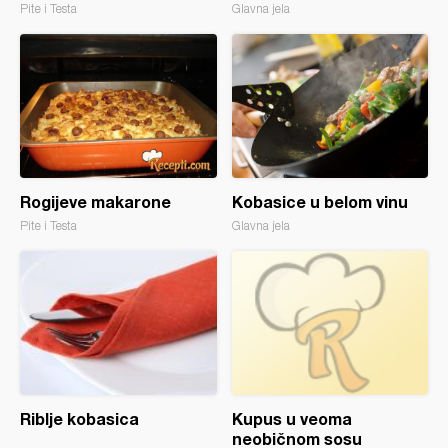
Pite i Testa
Glavna jela
Rogijeve makarone
Kobasice u belom vinu
Pite i Testa
Glavna jela
Riblje kobasica
Kupus u veoma
neobičnom sosu