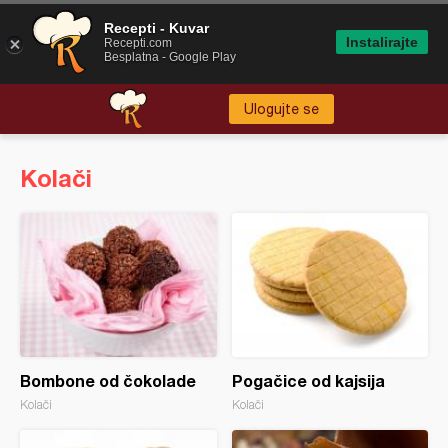
Recepti - Kuvar
Instalirajte
Recepti.com
Besplatna - Google Play
Ulogujte se
Kolači
Bombone od čokolade
Pogačice od kajsija
Kolači
Kolači