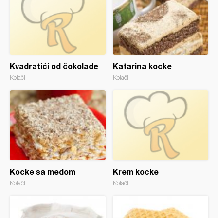
Kvadratići od čokolade
Katarina kocke
Kolači
Kolači
Kocke sa medom
Krem kocke
Kolači
Kolači