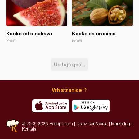
Kocke od smokava
Kocke sa orasima
Kolači
Kolači
Učitajte još...
Vrh stranice
© 2009-2026 Recepti.com |
Uslovi korišćenja
|
Marketing
|
Kontakt