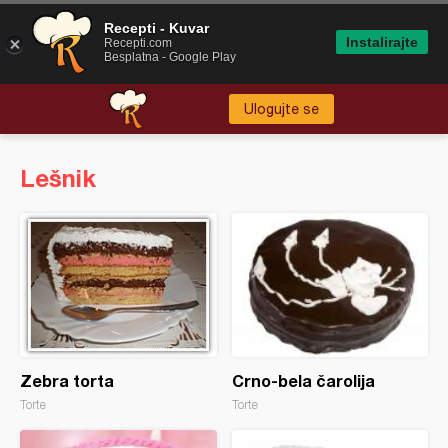
Recepti - Kuvar
Instalirajte
Recepti.com
Besplatna - Google Play
Ulogujte se
Lešnik
Zebra torta
Crno-bela čarolija
Torte
Torte