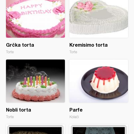
Grčka torta
Kremisimo torta
Torte
Torte
Nobli torta
Parfe
Torte
Kolači