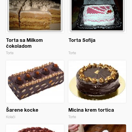
Torta sa Milkom
Torta Sofija
čokoladom
Torte
Torte
Šarene kocke
Micina krem tortica
Kolači
Torte