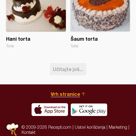
Hani torta
Šaum torta
Torte
Torte
Učitajte još...
Vrh stranice
© 2009-2026 Recepti.com |
Uslovi korišćenja
|
Marketing
|
Kontakt