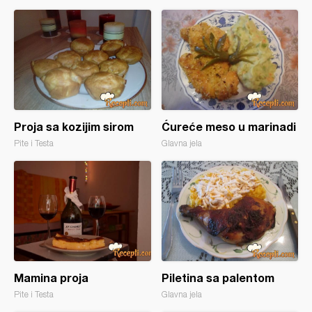
Proja sa kozijim sirom
Ćureće meso u marinadi
Pite i Testa
Glavna jela
Mamina proja
Piletina sa palentom
Pite i Testa
Glavna jela