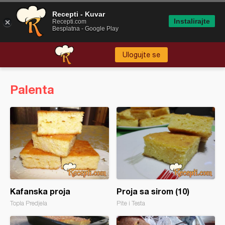
Recepti - Kuvar
Instalirajte
Recepti.com
Besplatna - Google Play
Ulogujte se
Palenta
Kafanska proja
Proja sa sirom (10)
Topla Predjela
Pite i Testa