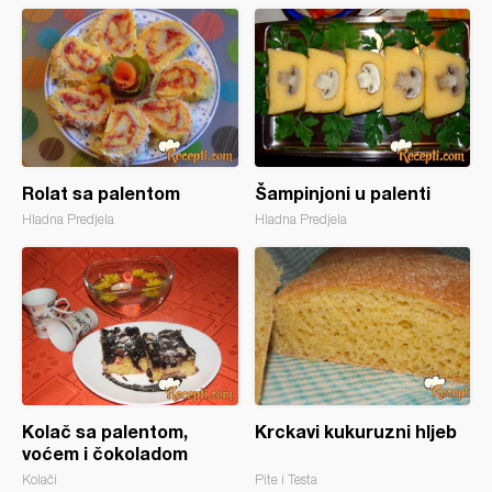
Rolat sa palentom
Šampinjoni u palenti
Hladna Predjela
Hladna Predjela
Kolač sa palentom,
Krckavi kukuruzni hljeb
voćem i čokoladom
Kolači
Pite i Testa