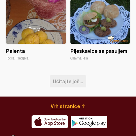
Palenta
Pljeskavice sa pasuljem
Topla Predjela
Glavna jela
Učitajte još...
Vrh stranice