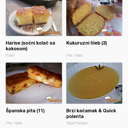
Harise (sočni kolač sa
Kukuruzni hleb (3)
kokosom)
Kolači
Pite i Testa
Španska pita (11)
Brzi kačamak & Quick
polenta
Pite i Testa
Topla Predjela