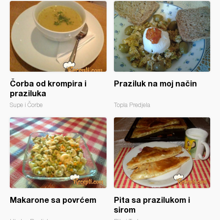
Čorba od krompira i
Praziluk na moj način
praziluka
Supe i Čorbe
Topla Predjela
Makarone sa povrćem
Pita sa prazilukom i
sirom