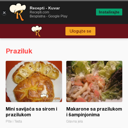
Recepti - Kuvar
Instalirajte
Recepti.com
Besplatna - Google Play
Ulogujte se
Praziluk
Mini savijača sa sirom i
Makarone sa prazilukom
prazilukom
i šampinjonima
Pite i Testa
Glavna jela