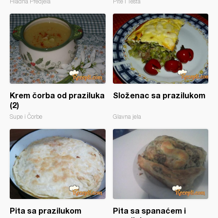
Hladna Predjela
Pite i Testa
Krem čorba od praziluka
Složenac sa prazilukom
(2)
Supe i Čorbe
Glavna jela
Pita sa prazilukom
Pita sa spanaćem i