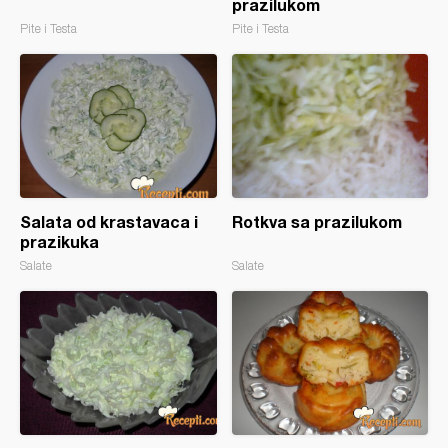
prazilukom
Pite i Testa
Pite i Testa
Salata od krastavaca i
Rotkva sa prazilukom
prazikuka
Salate
Salate