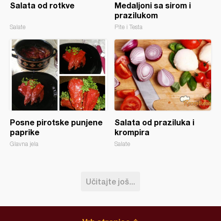
Salata od rotkve
Medaljoni sa sirom i
prazilukom
Salate
Pite i Testa
Posne pirotske punjene
Salata od praziluka i
paprike
krompira
Glavna jela
Salate
Učitajte još...