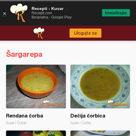
Recepti - Kuvar
Instalirajte
Recepti.com
Besplatna - Google Play
Ulogujte se
Šargarepa
Rendana čorba
Dečija čorbica
Supe i Čorbe
Supe i Čorbe