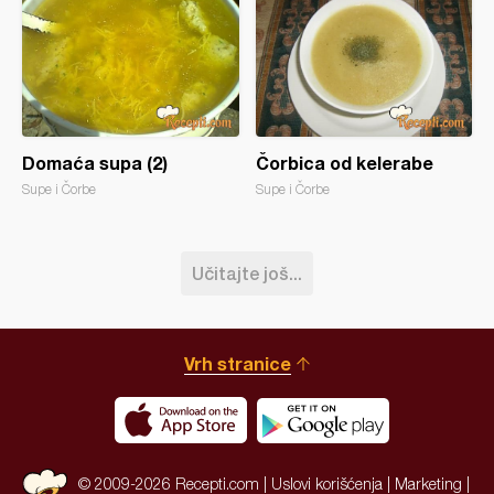
Domaća supa (2)
Čorbica od kelerabe
Supe i Čorbe
Supe i Čorbe
Učitajte još...
Vrh stranice
© 2009-2026 Recepti.com |
Uslovi korišćenja
|
Marketing
|