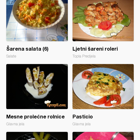
Šarena salata (6)
Ljetni šareni roleri
Salate
Topla Predjela
Mesne prolećne rolnice
Pasticio
Glavna jela
Glavna jela