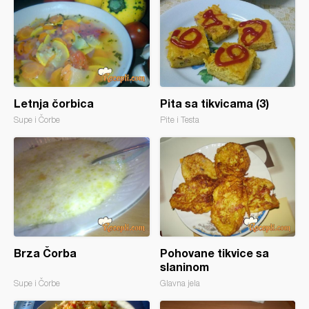
Letnja čorbica
Pita sa tikvicama (3)
Supe i Čorbe
Pite i Testa
Brza Čorba
Pohovane tikvice sa
slaninom
Supe i Čorbe
Glavna jela