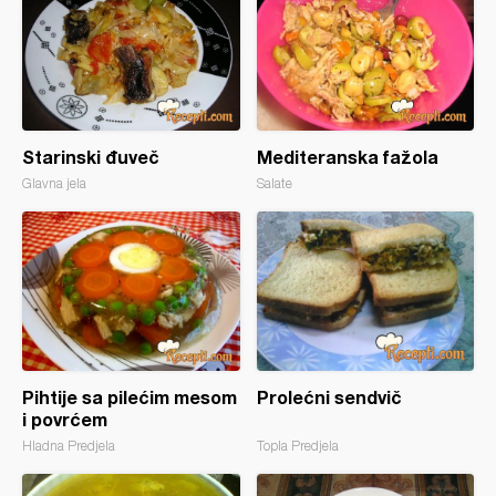
Starinski đuveč
Mediteranska fažola
Glavna jela
Salate
Pihtije sa pilećim mesom
Prolećni sendvič
i povrćem
Hladna Predjela
Topla Predjela