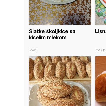
Slatke školjkice sa
Lisn
kiselim mlekom
Kolači
Pite i Te
kice sa kulenom