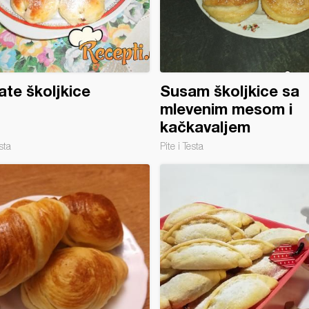
ate školjkice
Susam školjkice sa
mlevenim mesom i
kačkavaljem
sta
Pite i Testa