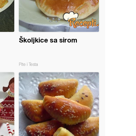
Školjkice sa sirom
Pite i Testa