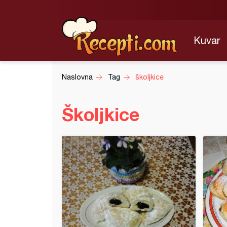
Kuvar
Naslovna
Tag
školjkice
Školjkice
valjem
kice sa sirom