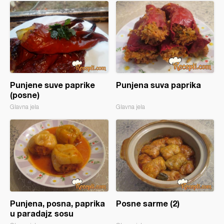
Punjene suve paprike
Punjena suva paprika
(posne)
Glavna jela
Glavna jela
Punjena, posna, paprika
Posne sarme (2)
u paradajz sosu