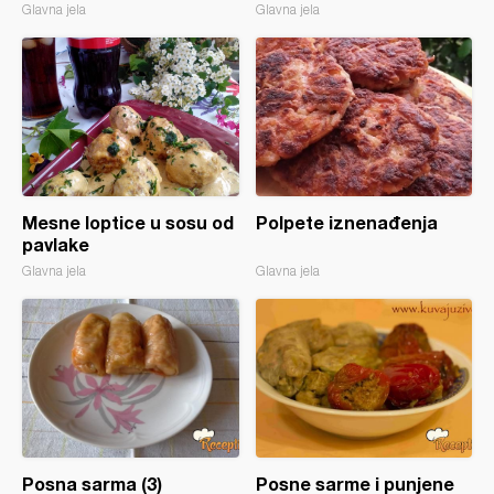
Glavna jela
Glavna jela
Mesne loptice u sosu od
Polpete iznenađenja
pavlake
Glavna jela
Glavna jela
Posna sarma (3)
Posne sarme i punjene