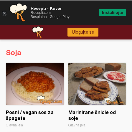
Recepti - Kuvar
Instalirajte
Recepti.com
Besplatna - Google Play
Ulogujte se
Soja
Posni / vegan sos za
Marinirane šnicle od
špagete
soje
Glavna jela
Glavna jela