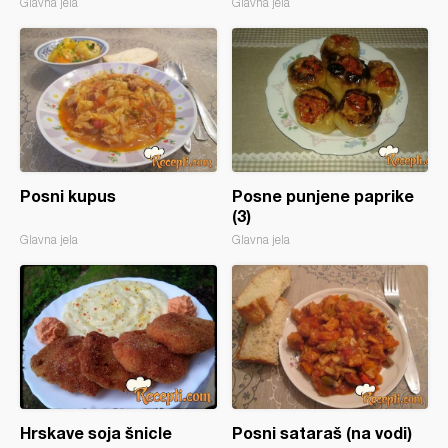
Glavna jela
Glavna jela
Posni kupus
Posne punjene paprike
(3)
Glavna jela
Glavna jela
Hrskave soja šnicle
Posni sataraš (na vodi)