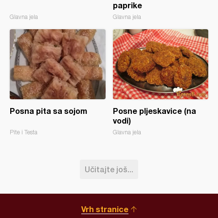
paprike
Glavna jela
Glavna jela
Posna pita sa sojom
Posne pljeskavice (na
vodi)
Pite i Testa
Glavna jela
Učitajte još...
Vrh stranice