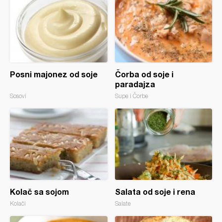
Posni majonez od soje
Čorba od soje i
paradajza
Sosovi
Supe i Čorbe
Kolač sa sojom
Salata od soje i rena
Kolači
Salate