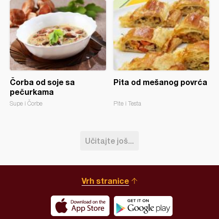
Čorba od soje sa
Pita od mešanog povrća
pečurkama
Supe i Čorbe
Pite i Testa
Učitajte još...
Vrh stranice