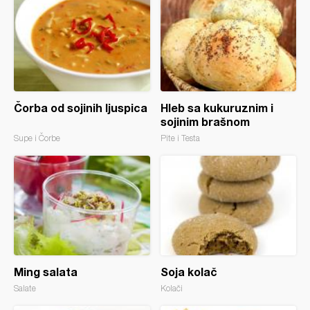
Čorba od sojinih ljuspica
Hleb sa kukuruznim i
sojinim brašnom
Supe i Čorbe
Pite i Testa
Ming salata
Soja kolač
Salate
Kolači