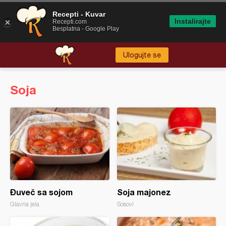
Recepti - Kuvar
Instalirajte
Recepti.com
Besplatna - Google Play
Ulogujte se
Soja
Đuveč sa sojom
Soja majonez
Glavna jela
Sosovi