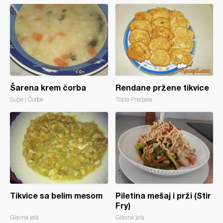
Šarena krem čorba
Rendane pržene tikvice
Supe i Čorbe
Topla Predjela
Tikvice sa belim mesom
Piletina mešaj i prži (Stir
Fry)
Glavna jela
Glavna jela