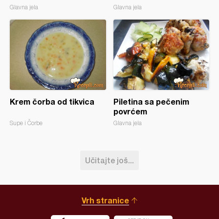
Glavna jela
Glavna jela
Krem čorba od tikvica
Piletina sa pečenim
povrćem
Supe i Čorbe
Glavna jela
Učitajte još...
Vrh stranice