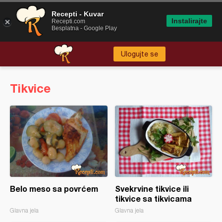
Recepti - Kuvar
Instalirajte
Recepti.com
Besplatna - Google Play
Ulogujte se
Tikvice
Belo meso sa povrćem
Svekrvine tikvice ili
tikvice sa tikvicama
Glavna jela
Glavna jela