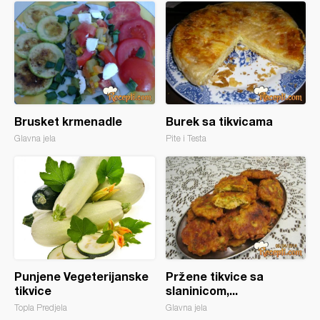
Brusket krmenadle
Burek sa tikvicama
Glavna jela
Pite i Testa
Punjene Vegeterijanske
Pržene tikvice sa
tikvice
slaninicom,...
Topla Predjela
Glavna jela