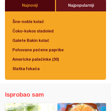
Najnoviji
Najpopularniji
Šne-nokle kolač
Čoko-kokos sladoled
Galete Bakin kolač
Pohovane pečene paprike
Americke palačinke (30)
Slatka fokača
Isprobao sam