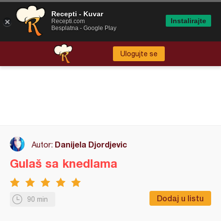
Recepti - Kuvar
Instalirajte
Recepti.com
Besplatna - Google Play
Ulogujte se
Danijela Djordjevic
Autor:
Gulaš sa knedlama
Dodaj u listu
90 min