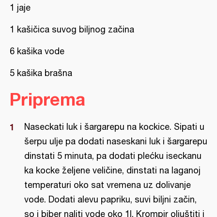
1 jaje
1 kašičica suvog biljnog začina
6 kašika vode
5 kašika brašna
Priprema
Naseckati luk i šargarepu na kockice. Sipati u
šerpu ulje pa dodati naseskani luk i šargarepu
dinstati 5 minuta, pa dodati plećku iseckanu
ka kocke željene veličine, dinstati na laganoj
temperaturi oko sat vremena uz dolivanje
vode. Dodati alevu papriku, suvi biljni začin,
so i biber naliti vode oko 1l. Krompir oljuštiti i