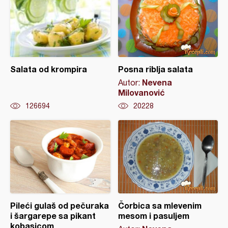
Salata od krompira
Posna riblja salata
Nevena
Autor:
Milovanović
126694
20228
Pileći gulaš od pečuraka
Čorbica sa mlevenim
i šargarepe sa pikant
mesom i pasuljem
kobasicom