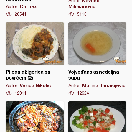
Nevena
Autor:
Carnex
Milovanović
Autor:
20541
5110
Pileća džigerica sa
Vojvođanska nedeljna
povrćem (2)
supa
Verica Nikolić
Marina Tanasijevic
Autor:
Autor:
12311
12624