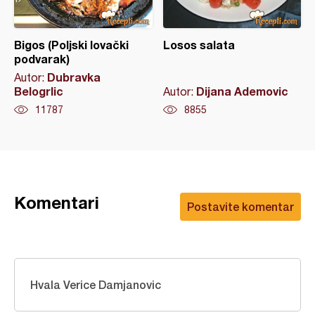
Bigos (Poljski lovački
Losos salata
podvarak)
Dubravka
Autor:
Belogrlic
Dijana Ademovic
Autor:
11787
8855
Komentari
Postavite komentar
Hvala Verice Damjanovic