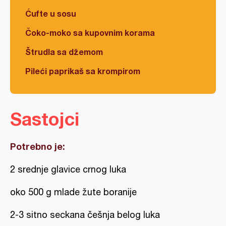
Ćufte u sosu
Čoko-moko sa kupovnim korama
Štrudla sa džemom
Pileći paprikaš sa krompirom
Sastojci
Potrebno je:
2 srednje glavice crnog luka
oko 500 g mlade žute boranije
2-3 sitno seckana češnja belog luka