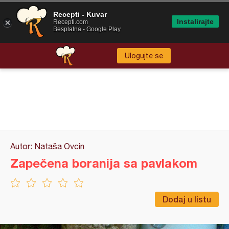
Recepti - Kuvar
Instalirajte
Recepti.com
Besplatna - Google Play
Ulogujte se
Autor: Nataša Ovcin
Zapečena boranija sa pavlakom
Dodaj u listu