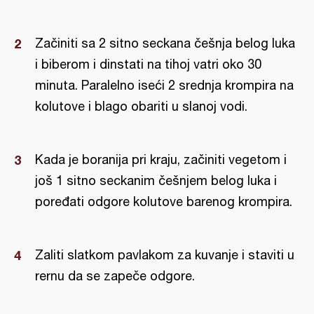
Začiniti sa 2 sitno seckana češnja belog luka
i biberom i dinstati na tihoj vatri oko 30
minuta. Paralelno iseći 2 srednja krompira na
kolutove i blago obariti u slanoj vodi.
Kada je boranija pri kraju, začiniti vegetom i
još 1 sitno seckanim češnjem belog luka i
poređati odgore kolutove barenog krompira.
Zaliti slatkom pavlakom za kuvanje i staviti u
rernu da se zapeče odgore.