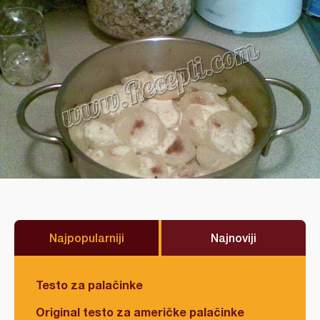
Najpopularniji
Najnoviji
Testo za palačinke
Original testo za američke palačinke