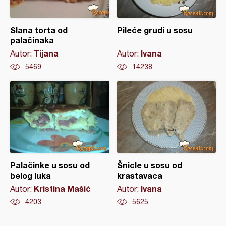
Slana torta od
Pileće grudi u sosu
palačinaka
Tijana
Ivana
Autor:
Autor:
5469
14238
Palačinke u sosu od
Šnicle u sosu od
belog luka
krastavaca
Kristina Mašić
Ivana
Autor:
Autor:
4203
5625