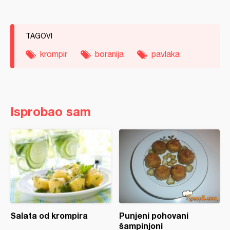
TAGOVI
krompir
boranija
pavlaka
Isprobao sam
Salata od krompira
Punjeni pohovani
šampinjoni