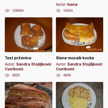
Ivana
Autor:
126694
10454
Tost prženice
Slane mozaik kocke
Sandra Stojiljković
Sandra Stojiljković
Autor:
Autor:
Cvetković
Cvetković
9603
4609