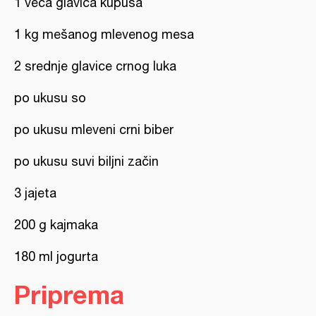
1 veća glavica kupusa
1 kg mešanog mlevenog mesa
2 srednje glavice crnog luka
po ukusu so
po ukusu mleveni crni biber
po ukusu suvi biljni začin
3 jajeta
200 g kajmaka
180 ml jogurta
Priprema