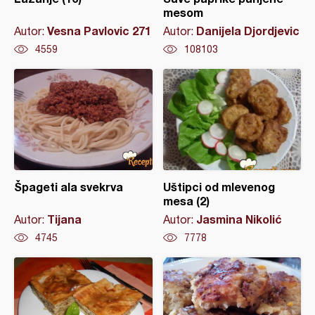
mesom
Vesna Pavlovic 271
Danijela Djordjevic
Autor:
Autor:
4559
108103
Špageti ala svekrva
Uštipci od mlevenog
mesa (2)
Tijana
Jasmina Nikolić
Autor:
Autor:
4745
7778