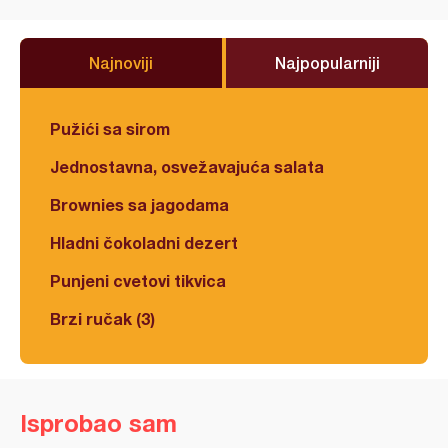
Najnoviji
Najpopularniji
Pužići sa sirom
Jednostavna, osvežavajuća salata
Brownies sa jagodama
Hladni čokoladni dezert
Punjeni cvetovi tikvica
Brzi ručak (3)
Isprobao sam