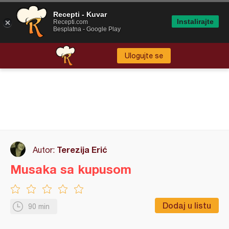
Recepti - Kuvar
Instalirajte
Recepti.com
Besplatna - Google Play
Ulogujte se
Terezija Erić
Autor:
Musaka sa kupusom
Dodaj u listu
90 min