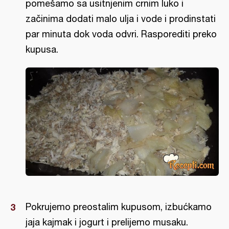
pomešamo sa usitnjenim crnim luko i
začinima dodati malo ulja i vode i prodinstati
par minuta dok voda odvri. Rasporediti preko
kupusa.
Pokrujemo preostalim kupusom, izbućkamo
jaja kajmak i jogurt i prelijemo musaku.