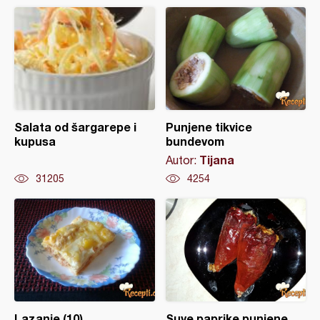
Salata od šargarepe i
Punjene tikvice
kupusa
bundevom
Tijana
Autor:
31205
4254
Lazanje (10)
Suve paprike punjene