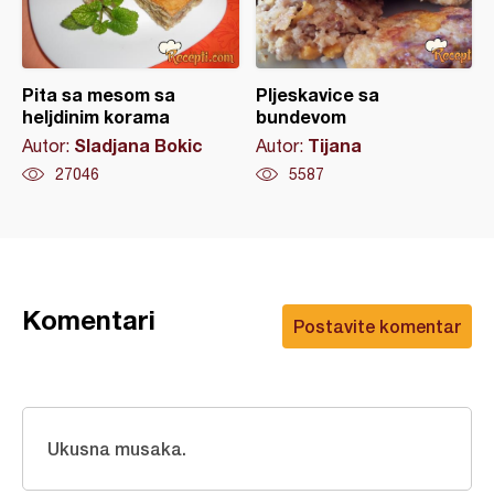
Pita sa mesom sa
Pljeskavice sa
heljdinim korama
bundevom
Sladjana Bokic
Tijana
Autor:
Autor:
27046
5587
Komentari
Postavite komentar
Ukusna musaka.