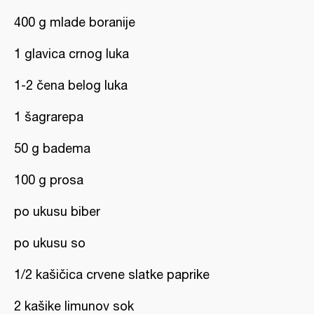
400 g mlade boranije
1 glavica crnog luka
1-2 čena belog luka
1 šagrarepa
50 g badema
100 g prosa
po ukusu biber
po ukusu so
1/2 kašičica crvene slatke paprike
2 kašike limunov sok