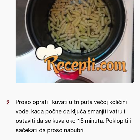
Proso oprati i kuvati u tri puta većoj količini
vode, kada počne da ključa smanjiti vatru i
ostaviti da se kuva oko 15 minuta. Poklopiti i
sačekati da proso nabubri.