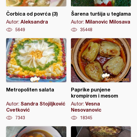
Čorbica od povrća (3)
Šarena turšija u teglama
Aleksandra
Milanovic Milosava
Autor:
Autor:
5649
35448
Metropoliten salata
Paprike punjene
krompirom i mesom
Sandra Stojiljković
Vesna
Autor:
Autor:
Cvetković
Nesovanovic
7343
18345