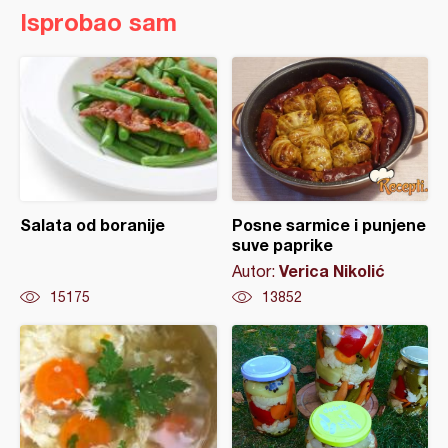
Isprobao sam
Salata od boranije
Posne sarmice i punjene
suve paprike
Verica Nikolić
Autor:
15175
13852