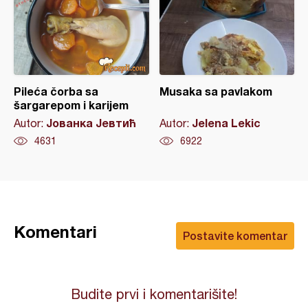
Pileća čorba sa
Musaka sa pavlakom
šargarepom i karijem
Јованка Јевтић
Jelena Lekic
Autor:
Autor:
4631
6922
Komentari
Postavite komentar
Budite prvi i komentarišite!