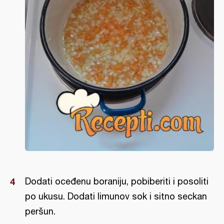
Dodati oceđenu boraniju, pobiberiti i posoliti
po ukusu. Dodati limunov sok i sitno seckan
peršun.