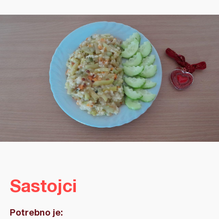
Sastojci
Potrebno je: