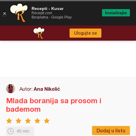
Recepti - Kuvar
Instalirajte
Recepti.com
Besplatna - Google Play
Ulogujte se
Ana Nikolić
Autor:
Mlada boranija sa prosom i
bademom
Dodaj u listu
40 min