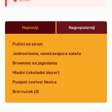
Najnoviji
Najpopularniji
Pužići sa sirom
Jednostavna, osvežavajuća salata
Brownies sa jagodama
Hladni čokoladni dezert
Punjeni cvetovi tikvica
Brzi ručak (3)