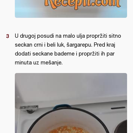
U drugoj posudi na malo ulja propržiti sitno
seckan crni i beli luk, šargarepu. Pred kraj
dodati seckane bademe i propržiti ih par
minuta uz mešanje.