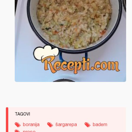
TAGOVI
boranija
šargarepa
badem
proso