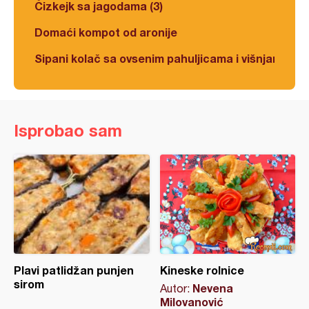
Čizkejk sa jagodama (3)
Domaći kompot od aronije
Sipani kolač sa ovsenim pahuljicama i višnjama
Isprobao sam
Plavi patlidžan punjen
Kineske rolnice
sirom
Nevena
Autor:
Milovanović