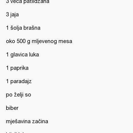
3 veća patlidžana
3 jaja
1 šolja brašna
oko 500 g mljevenog mesa
1 glavica luka
1 paprika
1 paradajz
po želji so
biber
mješavina začina