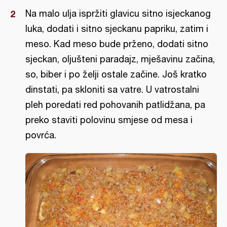
Na malo ulja ispržiti glavicu sitno isjeckanog
luka, dodati i sitno sjeckanu papriku, zatim i
meso. Kad meso bude prženo, dodati sitno
sjeckan, oljušteni paradajz, mješavinu začina,
so, biber i po želji ostale začine. Još kratko
dinstati, pa skloniti sa vatre. U vatrostalni
pleh poredati red pohovanih patlidžana, pa
preko staviti polovinu smjese od mesa i
povrća.