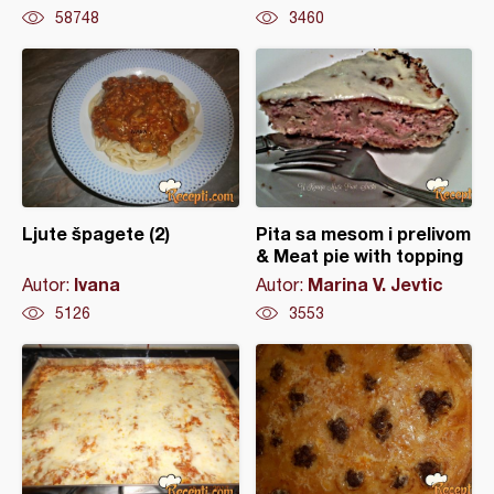
58748
3460
Ljute špagete (2)
Pita sa mesom i prelivom
& Meat pie with topping
Ivana
Marina V. Jevtic
Autor:
Autor:
5126
3553