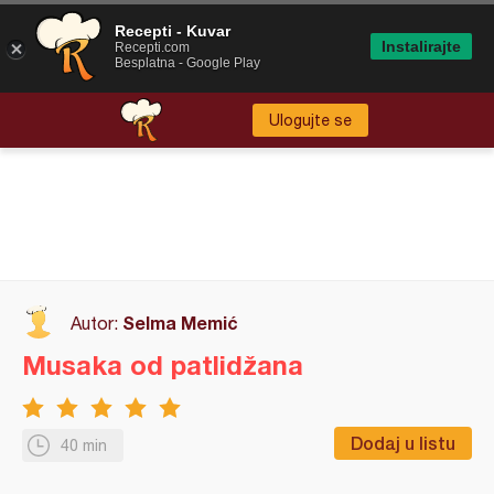
Recepti - Kuvar
Instalirajte
Recepti.com
Besplatna - Google Play
Ulogujte se
Selma Memić
Autor:
Musaka od patlidžana
Dodaj u listu
40 min