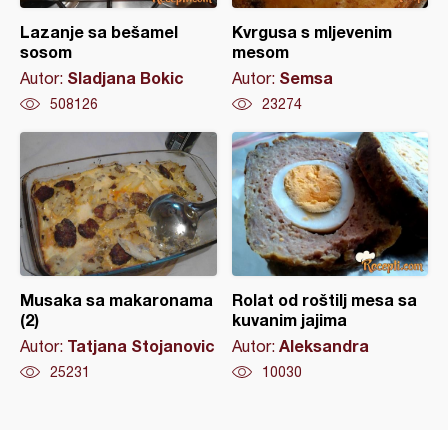
Lazanje sa bešamel
Kvrgusa s mljevenim
sosom
mesom
Sladjana Bokic
Semsa
Autor:
Autor:
508126
23274
Musaka sa makaronama
Rolat od roštilj mesa sa
(2)
kuvanim jajima
Tatjana Stojanovic
Aleksandra
Autor:
Autor:
25231
10030